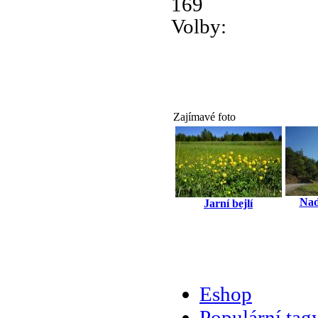
169
Volby:
Zajímavé foto
Nad
Jarní bejlí
Eshop
Populární tag