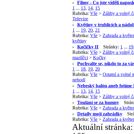
Filmy - Co jste viděli naposl
1
...
13
,
14
,
15
Rubrika:
Vše
>
Záliby a volný č
Televize
Květiny v truhlících a nádob
1
...
19
,
20
,
21
Rubrika:
Vše
>
Zahrada a květe
květiny
Kočičky II
Stránky:
1
...
19
Rubrika:
Vše
>
Záliby a volný č
mazlíčci
>
Kočky
Pochvalte se, nikdo to za vá
1
...
18
,
19
,
20
Rubrika:
Vše
>
Ostatní a volné 
nehodí
Nebeský balón aneb fotíme 
1
...
13
,
14
,
15
Rubrika:
Vše
>
Záliby a volný č
Toulání se za humny
Strán
Rubrika:
Vše
>
Zahrada a květe
Detaily mojí zahrádky
Strá
Rubrika:
Vše
>
Zahrada a květe
Aktuální stránka