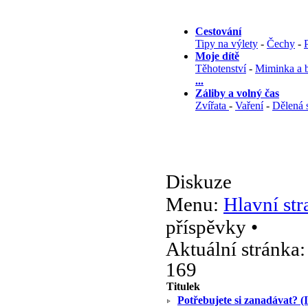
Cestování
Tipy na výlety
-
Čechy
-
Moje dítě
Těhotenství
-
Miminka a b
...
Záliby a volný čas
Zvířata
-
Vaření
-
Dělená 
Diskuze
Menu:
Hlavní str
příspěvky •
Aktuální stránka
169
Titulek
Potřebujete si zanadávat? (I