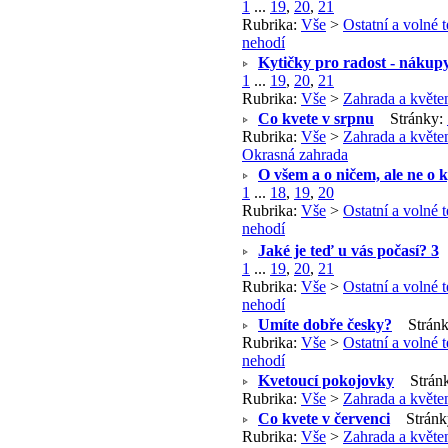
1
...
19
,
20
,
21
Rubrika:
Vše
>
Ostatní a volné 
nehodí
Kytičky pro radost - nákup
1
...
19
,
20
,
21
Rubrika:
Vše
>
Zahrada a květe
Co kvete v srpnu
Stránky:
Rubrika:
Vše
>
Zahrada a květe
Okrasná zahrada
O všem a o ničem, ale ne o 
1
...
18
,
19
,
20
Rubrika:
Vše
>
Ostatní a volné 
nehodí
Jaké je teď u vás počasí? 3
1
...
19
,
20
,
21
Rubrika:
Vše
>
Ostatní a volné 
nehodí
Umíte dobře česky?
Stránk
Rubrika:
Vše
>
Ostatní a volné 
nehodí
Kvetoucí pokojovky
Strán
Rubrika:
Vše
>
Zahrada a květe
Co kvete v červenci
Stránk
Rubrika:
Vše
>
Zahrada a květe