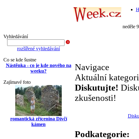
H
neděle 
Vyhledávání
rozšířené vyhledávání
Co se kde šustne
Navigace
Nástěnka - co je kde nového na
weeku?
Aktuální kategor
Zajímavé foto
Diskutujte!
Disku
zkušenosti!
Disku
romantická zřícenina Dívčí
kámen
Podkategorie: