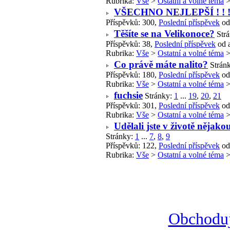
Rubrika:
Vše
>
Ostatní a volné téma
VŠECHNO NEJLEPŠÍ ! ! 
Příspěvků: 300,
Poslední příspěvek
od
Těšíte se na Velikonoce?
Str
Příspěvků: 38,
Poslední příspěvek
od 
Rubrika:
Vše
>
Ostatní a volné téma
Co právě máte nalito?
Strán
Příspěvků: 180,
Poslední příspěvek
od
Rubrika:
Vše
>
Ostatní a volné téma
fuchsie
Stránky:
1
...
19
,
20
,
21
Příspěvků: 301,
Poslední příspěvek
od
Rubrika:
Vše
>
Ostatní a volné téma
Udělali jste v životě nějako
Stránky:
1
...
7
,
8
,
9
Příspěvků: 122,
Poslední příspěvek
od
Rubrika:
Vše
>
Ostatní a volné téma
Obchoduj