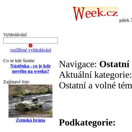
pátek 
Vyhledávání
rozšířené vyhledávání
Co se kde šustne
Navigace:
Ostatní
Nástěnka - co je kde
nového na weeku?
Aktuální kategorie
Zajímavé foto
Ostatní a volné té
Podkategorie:
Zemská brána