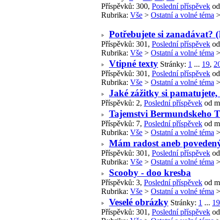
Příspěvků: 300,
Poslední příspěvek
od
Rubrika:
Vše
>
Ostatní a volné téma
Potřebujete si zanadávat? (
Příspěvků: 301,
Poslední příspěvek
od
Rubrika:
Vše
>
Ostatní a volné téma
Vtipné texty
Stránky:
1
...
19
,
2
Příspěvků: 301,
Poslední příspěvek
od
Rubrika:
Vše
>
Ostatní a volné téma
Jaké zážitky si pamatujete,
Příspěvků: 2,
Poslední příspěvek
od m
Tajemstvi Bermundskeho Tr
Příspěvků: 7,
Poslední příspěvek
od m
Rubrika:
Vše
>
Ostatní a volné téma
Mám radost aneb poveden
Příspěvků: 301,
Poslední příspěvek
od
Rubrika:
Vše
>
Ostatní a volné téma
Scooby - doo kresba
Příspěvků: 3,
Poslední příspěvek
od m
Rubrika:
Vše
>
Ostatní a volné téma
Veselé obrázky
Stránky:
1
...
19
Příspěvků: 301,
Poslední příspěvek
od