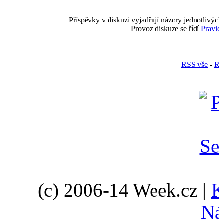
Příspěvky v diskuzi vyjadřují názory jednotlivýc
Provoz diskuze se řídí
Pravi
RSS vše
-
R
(c) 2006-14 Week.cz |
N