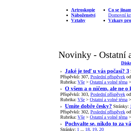
Artroskopie
Co se jina
Náboženství
Domovní kr
Vztahy
Vzkazy pr
Novinky - Ostatní 
Disk
Jaké je teď u vás počasí? 3
Příspěvků: 307,
Poslední příspěvek
od
Rubrika:
Vše
>
Ostatní a volné téma
O všem a o ničem, ale ne o
Příspěvků: 303,
Poslední příspěvek
od
Rubrika:
Vše
>
Ostatní a volné téma
Umíte dobře česky?
Stránky:
Příspěvků: 302,
Poslední příspěvek
od
Rubrika:
Vše
>
Ostatní a volné téma
Pochvalte se, nikdo to za v
Stránky:
1
...
18
,
19
,
20