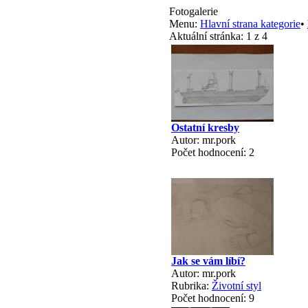
Fotogalerie
Menu:
Hlavní strana kategorie
•
Aktuální stránka:
1 z 4
Ostatní kresby
Autor: mr.pork
Počet hodnocení: 2
Jak se vám líbí?
Autor: mr.pork
Rubrika:
Životní styl
Počet hodnocení: 9