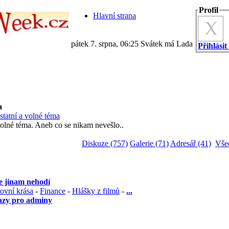
Profil
Hlavní strana
pátek 7. srpna, 06:25 Svátek má Lada
Přihlásit
a
statní a volné téma
olné téma. Aneb co se nikam nevešlo..
Diskuze (757)
Galerie (71)
Adresář (41)
Vše
e jinam nehodí
vní krása
-
Finance
-
Hlášky z filmů
-
...
zy pro adminy