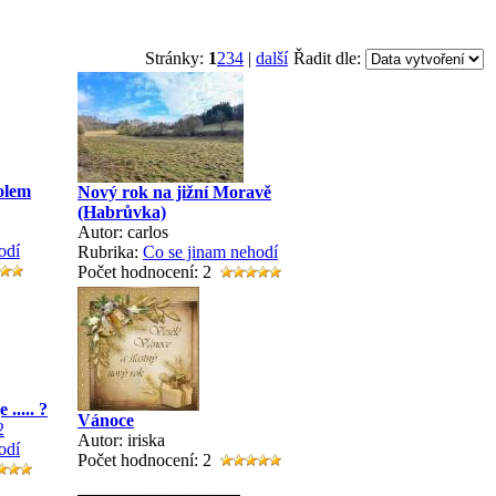
Stránky:
1
2
3
4
|
další
Řadit dle:
olem
Nový rok na jižní Moravě
(Habrůvka)
Autor: carlos
odí
Rubrika:
Co se jinam nehodí
Počet hodnocení: 2
..... ?
Vánoce
2
Autor: iriska
odí
Počet hodnocení: 2