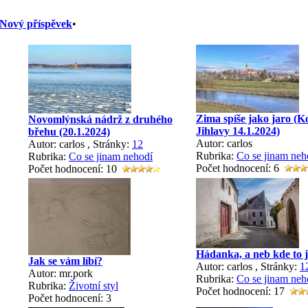
Nový příspěvek
•
Zima spíše jako jaro (K
Novomlýnská nádrž z druhého
Jihlavy 14.1.2024)
břehu (20.1.2024)
Autor: carlos
Autor: carlos
, Stránky:
1
2
Rubrika:
Co se jinam neh
Rubrika:
Co se jinam nehodí
Počet hodnocení: 6
Počet hodnocení: 10
Hádanka, a neb kde to je 
Jak se vám líbí?
Autor: carlos
, Stránky:
1
Autor: mr.pork
Rubrika:
Co se jinam neh
Rubrika:
Životní styl
Počet hodnocení: 17
Počet hodnocení: 3