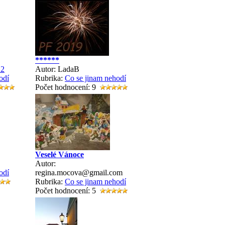
******
1
2
Autor: LadaB
odí
Rubrika:
Co se jinam nehodí
Počet hodnocení: 9
Veselé Vánoce
Autor:
odí
regina.mocova@gmail.com
Rubrika:
Co se jinam nehodí
Počet hodnocení: 5