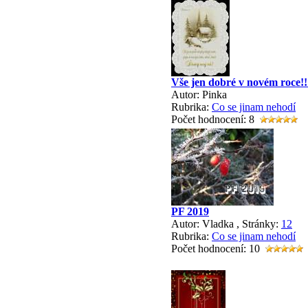
Vše jen dobré v novém roce!!
Autor: Pinka
Rubrika:
Co se jinam nehodí
Počet hodnocení: 8
PF 2019
Autor: Vladka
, Stránky:
1
2
Rubrika:
Co se jinam nehodí
Počet hodnocení: 10