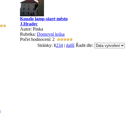
Kouzlo lamp-staré město
J.Hradec
Autor: Pinka
Rubrika:
Domovní krása
Počet hodnocení: 2
Stránky:
1
2
3
4
|
další
Řadit dle:
u