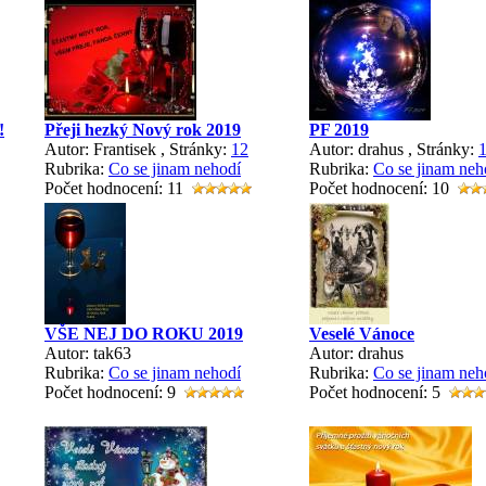
!
Přeji hezký Nový rok 2019
PF 2019
Autor: Frantisek
, Stránky:
1
2
Autor: drahus
, Stránky:
Rubrika:
Co se jinam nehodí
Rubrika:
Co se jinam neh
Počet hodnocení: 11
Počet hodnocení: 10
VŠE NEJ DO ROKU 2019
Veselé Vánoce
Autor: tak63
Autor: drahus
Rubrika:
Co se jinam nehodí
Rubrika:
Co se jinam neh
Počet hodnocení: 9
Počet hodnocení: 5