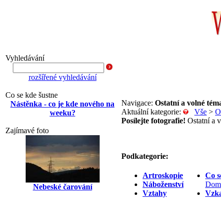
Vyhledávání
rozšířené vyhledávání
Co se kde šustne
Navigace:
Ostatní a volné tém
Nástěnka - co je kde nového na
Aktuální kategorie:
Vše
>
O
weeku?
Posílejte fotografie!
Ostatní a v
Zajímavé foto
Podkategorie:
Artroskopie
Co s
Náboženství
Domo
Nebeské čarování
Vztahy
Vzka