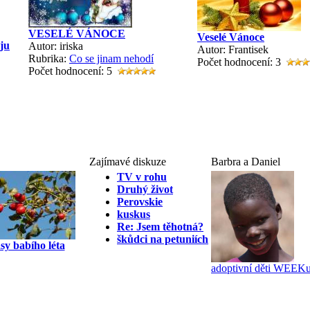
VESELÉ VÁNOCE
Veselé Vánoce
ju
Autor: iriska
Autor: Frantisek
Rubrika:
Co se jinam nehodí
Počet hodnocení: 3
Počet hodnocení: 5
Zajímavé diskuze
Barbra a Daniel
TV v rohu
Druhý život
Perovskie
kuskus
Re: Jsem těhotná?
škůdci na petuniích
sy babího léta
adoptivní děti WEEK