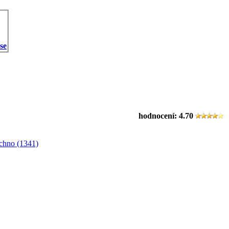
 se
hodnocení:
4.70
chno (1341)