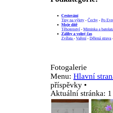
Cestování
Tipy na výlety
-
Čechy
-
Po Evr
Moje dítě
Těhotenství
-
Miminka a batolat
Záliby a volný čas
Zvířata
-
Vaření
-
Dělená strava
Fotogalerie
Menu:
Hlavní stran
příspěvky •
Aktuální stránka:
1