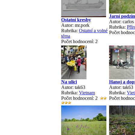
Jarní podzi
Ostatní kresby
Autor: carlos
Autor: mr.pork
Rubrika:
Přír
Rubrika:
Ostatní a volné
Počet hodnoc
téma
Počet hodnocení: 2
Na ulici
Hanoj a dop
Autor: tak63
Autor: tak63
Rubrika:
Vietnam
Rubrika:
Vie
Počet hodnocení: 2
Počet hodnoc