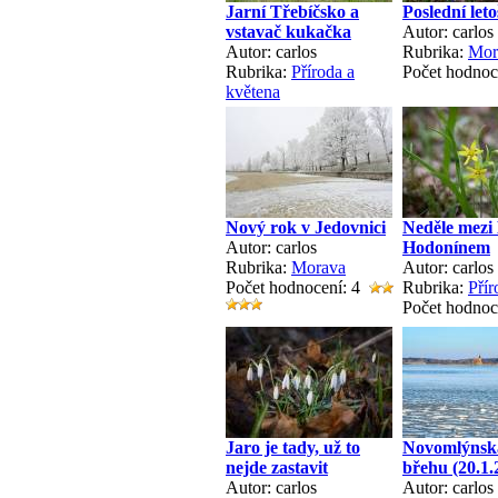
Jarní Třebíčsko a
Poslední leto
vstavač kukačka
Autor: carlos
Autor: carlos
Rubrika:
Mor
Rubrika:
Příroda a
Počet hodnoc
květena
Nový rok v Jedovnici
Neděle mezi
Autor: carlos
Hodonínem
Rubrika:
Morava
Autor: carlos
Počet hodnocení: 4
Rubrika:
Přír
Počet hodnoc
Jaro je tady, už to
Novomlýnská
nejde zastavit
břehu (20.1.
Autor: carlos
Autor: carlos