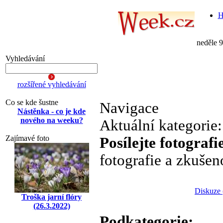
H
neděle 
Vyhledávání
rozšířené vyhledávání
Co se kde šustne
Navigace
Nástěnka - co je kde
nového na weeku?
Aktuální kategorie
Zajímavé foto
Posílejte fotografi
fotografie a zkušen
Diskuze 
Troška jarní flóry
(26.3.2022)
Podkategorie: