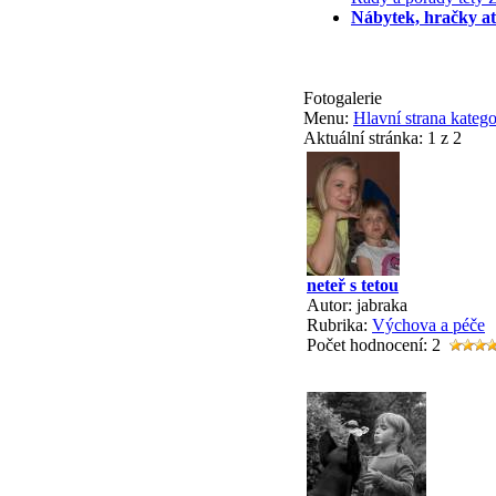
Nábytek, hračky at
Fotogalerie
Menu:
Hlavní strana katego
Aktuální stránka:
1 z 2
neteř s tetou
Autor: jabraka
Rubrika:
Výchova a péče
Počet hodnocení: 2