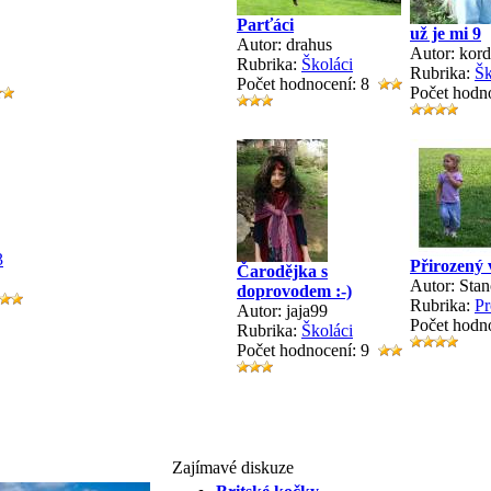
Parťáci
už je mi 9
Autor: drahus
Autor: kord
Rubrika:
Školáci
Rubrika:
Šk
Počet hodnocení: 8
Počet hodn
3
Přirozený 
Čarodějka s
Autor: Sta
doprovodem :-)
Rubrika:
Pr
Autor: jaja99
Počet hodn
Rubrika:
Školáci
Počet hodnocení: 9
Zajímavé diskuze