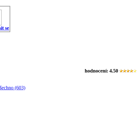
it se
hodnocení:
4.50
šechno (603)