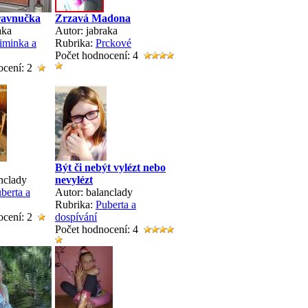
ravnučka
Zrzavá Madona
aka
Autor: jabraka
iminka a
Rubrika:
Prckové
Počet hodnocení: 4
ocení: 2
Být či nebýt vylézt nebo
nclady
nevylézt
berta a
Autor: balanclady
Rubrika:
Puberta a
ocení: 2
dospívání
Počet hodnocení: 4