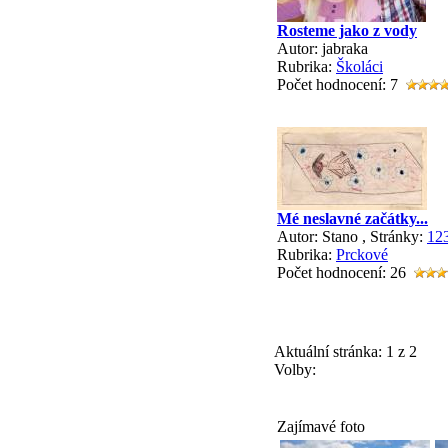
Rosteme jako z vody
Autor: jabraka
Rubrika:
Školáci
Počet hodnocení: 7
Mé neslavné začátky...
Autor: Stano
, Stránky:
1
2
Rubrika:
Prckové
Počet hodnocení: 26
Aktuální stránka:
1 z 2
Volby:
Zajímavé foto