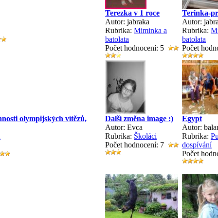
Terezka v 1 roce
Terinka-p
Autor: jabraka
Autor: jabr
Rubrika:
Miminka a
Rubrika:
M
batolata
batolata
Počet hodnocení: 5
Počet hodn
osti olympijských vítězů,
Další změna image :)
Egypt
Autor: Evca
Autor: bala
2
Rubrika:
Školáci
Rubrika:
Pu
Počet hodnocení: 7
dospívání
Počet hodn