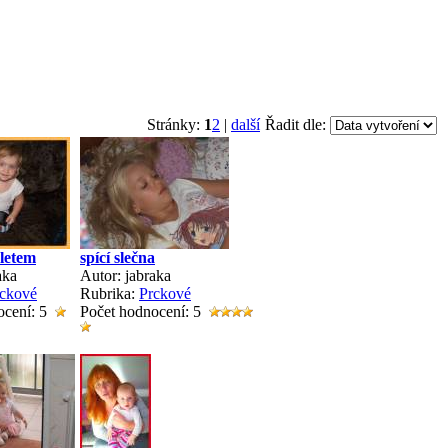
Stránky:
1
2
|
další
Řadit dle:
bletem
spící slečna
aka
Autor: jabraka
ckové
Rubrika:
Prckové
ocení: 5
Počet hodnocení: 5