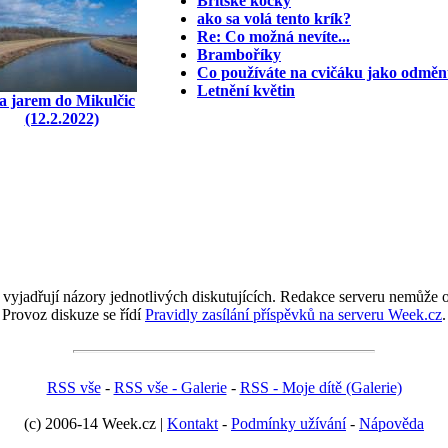
Britské kočky
ako sa volá tento krík?
Re: Co možná nevíte...
Bramboříky
Co používáte na cvičáku jako odmě
Letnění květin
a jarem do Mikulčic
(12.2.2022)
 vyjadřují názory jednotlivých diskutujících. Redakce serveru nemůže ov
Provoz diskuze se řídí
Pravidly zasílání příspěvků na serveru Week.cz
.
RSS vše
-
RSS vše - Galerie
-
RSS - Moje dítě (Galerie)
(c) 2006-14 Week.cz |
Kontakt
-
Podmínky užívání
-
Nápověda