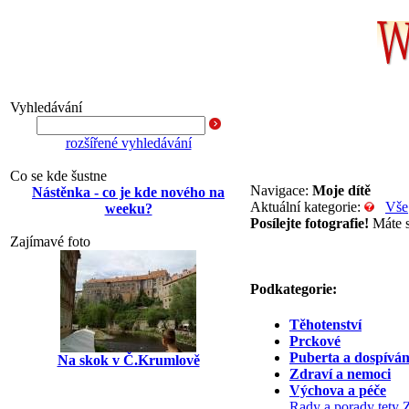
Vyhledávání
rozšířené vyhledávání
Co se kde šustne
Navigace:
Moje dítě
Nástěnka - co je kde nového na
Aktuální kategorie:
Vše
weeku?
Posílejte fotografie!
Máte se
Zajímavé foto
Podkategorie:
Těhotenství
Prckové
Puberta a dospíván
Na skok v Č.Krumlově
Zdraví a nemoci
Výchova a péče
Rady a porady tety Z