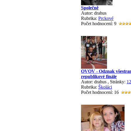
Společně
Autor: drahus
Rubrika:
Prckové
Počet hodnocení: 9
OVOV - Odznak všestrann
republikové finále
Autor: drahus
, Stránky:
1
Rubrika:
Školáci
Počet hodnocení: 16