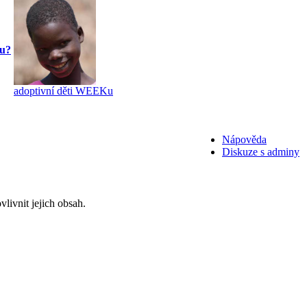
nu?
adoptivní děti WEEKu
Nápověda
Diskuze s adminy
livnit jejich obsah.