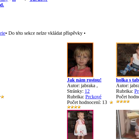
d.
rie
• Do této sekce nelze vkládat příspěvky •
Jak nám rostou!
holka s ta
Autor: jabraka
,
Autor: jabr
Stránky:
1
2
Rubrika:
Pr
Rubrika:
Prckové
Počet hodn
Počet hodnocení: 13