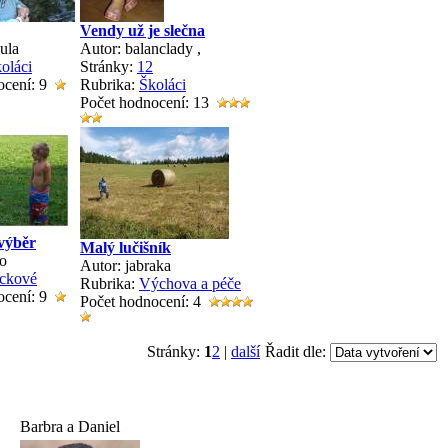
Vendy už je slečna
ula
Autor: balanclady
,
oláci
Stránky:
1
2
ocení: 9
Rubrika:
Školáci
Počet hodnocení: 13
výběr
Malý lučišník
no
Autor: jabraka
ckové
Rubrika:
Výchova a péče
ocení: 9
Počet hodnocení: 4
Stránky:
1
2
|
další
Řadit dle:
Barbra a Daniel