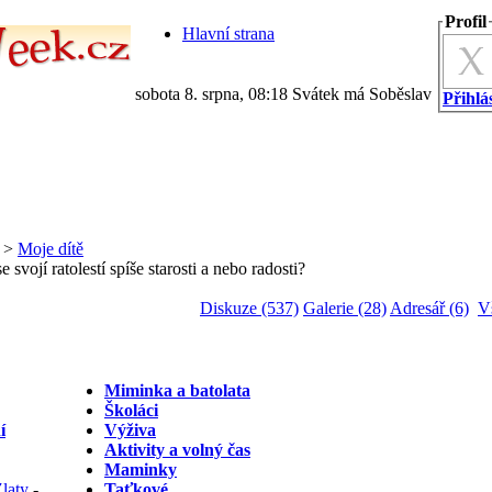
Profil
Hlavní strana
sobota 8. srpna, 08:18 Svátek má Soběslav
Přihlás
>
Moje dítě
 svojí ratolestí spíše starosti a nebo radosti?
Diskuze (537)
Galerie (28)
Adresář (6)
V
Miminka a batolata
Školáci
í
Výživa
Aktivity a volný čas
Maminky
laty
-
...
Taťkové