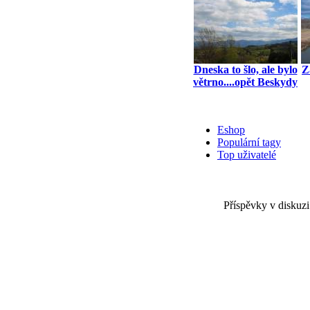
Dneska to šlo, ale bylo
Z
větrno....opět Beskydy
Eshop
Populární tagy
Top uživatelé
Příspěvky v diskuzi