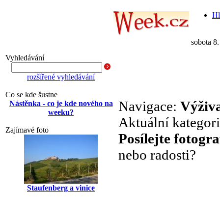
Hl
sobota 8
Vyhledávání
rozšířené vyhledávání
Co se kde šustne
Navigace:
Výživ
Nástěnka - co je kde nového na
weeku?
Aktuální kategor
Zajímavé foto
Posílejte fotogra
nebo radosti?
Staufenberg a vinice