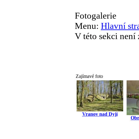
Fotogalerie
Menu:
Hlavní str
V této sekci není
Zajímavé foto
Vranov nad Dyjí
Obr