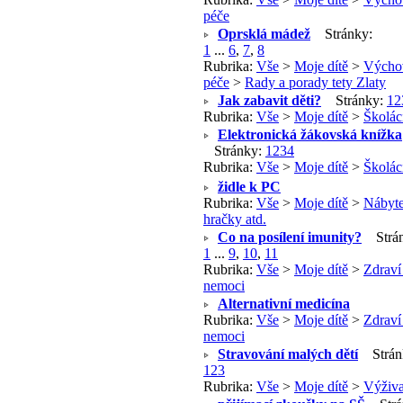
péče
Oprsklá mádež
Stránky:
1
...
6
,
7
,
8
Rubrika:
Vše
>
Moje dítě
>
Výcho
péče
>
Rady a porady tety Zlaty
Jak zabavit děti?
Stránky:
1
2
Rubrika:
Vše
>
Moje dítě
>
Školác
Elektronická žákovská knížka
Stránky:
1
2
3
4
Rubrika:
Vše
>
Moje dítě
>
Školác
židle k PC
Rubrika:
Vše
>
Moje dítě
>
Nábyte
hračky atd.
Co na posílení imunity?
Strán
1
...
9
,
10
,
11
Rubrika:
Vše
>
Moje dítě
>
Zdraví
nemoci
Alternativní medicína
Rubrika:
Vše
>
Moje dítě
>
Zdraví
nemoci
Stravování malých dětí
Strán
1
2
3
Rubrika:
Vše
>
Moje dítě
>
Výživ