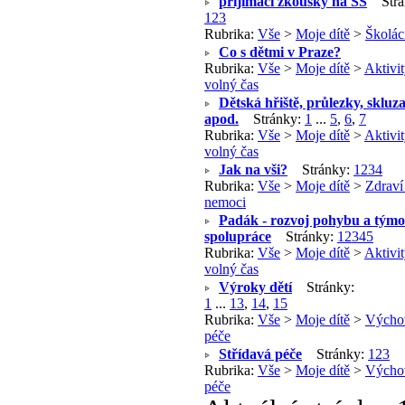
přijímací zkoušky na SŠ
Strá
1
2
3
Rubrika:
Vše
>
Moje dítě
>
Školác
Co s dětmi v Praze?
Rubrika:
Vše
>
Moje dítě
>
Aktivit
volný čas
Dětská hřiště, průlezky, skluz
apod.
Stránky:
1
...
5
,
6
,
7
Rubrika:
Vše
>
Moje dítě
>
Aktivit
volný čas
Jak na vši?
Stránky:
1
2
3
4
Rubrika:
Vše
>
Moje dítě
>
Zdraví
nemoci
Padák - rozvoj pohybu a tým
spolupráce
Stránky:
1
2
3
4
5
Rubrika:
Vše
>
Moje dítě
>
Aktivit
volný čas
Výroky dětí
Stránky:
1
...
13
,
14
,
15
Rubrika:
Vše
>
Moje dítě
>
Výcho
péče
Střídavá péče
Stránky:
1
2
3
Rubrika:
Vše
>
Moje dítě
>
Výcho
péče