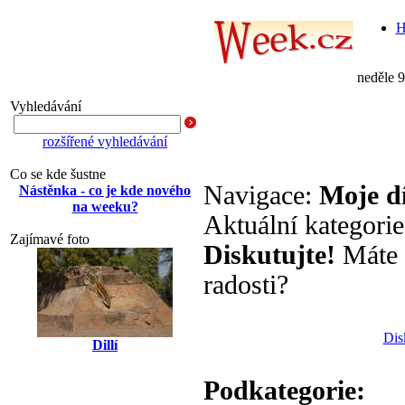
H
neděle 
Vyhledávání
rozšířené vyhledávání
Co se kde šustne
Navigace:
Moje dí
Nástěnka - co je kde nového
na weeku?
Aktuální kategori
Zajímavé foto
Diskutujte!
Máte s
radosti?
Dis
Dillí
Podkategorie: