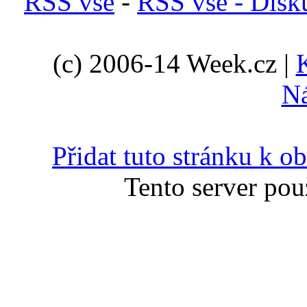
RSS vše
-
RSS vše - Disk
(c) 2006-14 Week.cz |
N
Přidat tuto stránku k 
Tento server pou