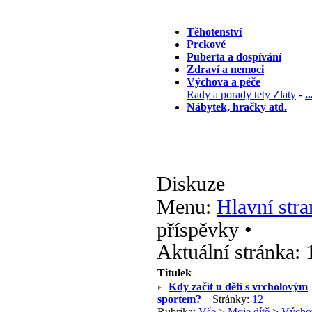
Těhotenství
Prckové
Puberta a dospívání
Zdraví a nemoci
Výchova a péče
Rady a porady tety Zlaty
-
..
Nábytek, hračky atd.
Diskuze
Menu:
Hlavní stra
příspěvky •
Aktuální stránka:
Titulek
Kdy začít u dětí s vrcholovým
sportem?
Stránky:
1
2
Rubrika:
Vše
>
Moje dítě
>
Výcho