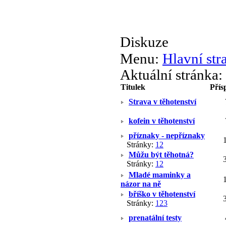
Diskuze
Menu:
Hlavní str
Aktuální stránka:
Titulek
Přís
Strava v těhotenství
kofein v těhotenství
příznaky - nepříznaky
Stránky:
1
2
Můžu být těhotná?
Stránky:
1
2
Mladé maminky a
názor na ně
bříško v těhotenství
Stránky:
1
2
3
prenatální testy