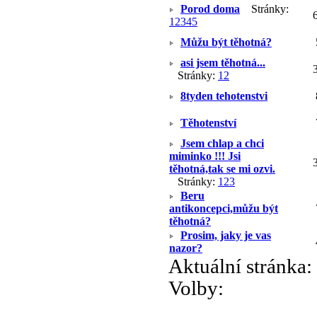
Porod doma
Stránky:
1
2
3
4
5
Můžu být těhotná?
asi jsem těhotná...
Stránky:
1
2
8tyden tehotenstvi
Těhotenství
Jsem chlap a chci
miminko !!! Jsi
těhotná,tak se mi ozvi.
Stránky:
1
2
3
Beru
antikoncepci,můžu být
těhotná?
Prosim, jaky je vas
nazor?
Aktuální stránka:
Volby: