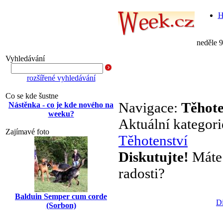
H
neděle 
Vyhledávání
rozšířené vyhledávání
Co se kde šustne
Navigace:
Těhote
Nástěnka - co je kde nového na
weeku?
Aktuální kategor
Zajímavé foto
Těhotenství
Diskutujte!
Máte s
radosti?
Balduin Semper cum corde
Di
(Sorbon)