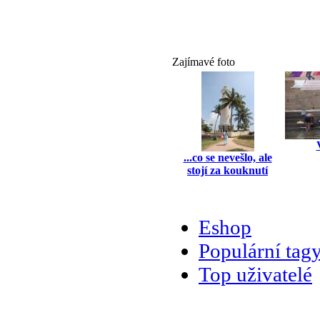
Zajímavé foto
...co se nevešlo, ale
stojí za kouknutí
Eshop
Populární tag
Top uživatelé