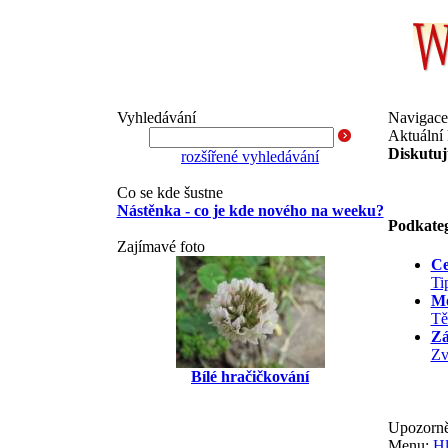
Vyhledávání
Navigace
Aktuální 
Diskutuj
rozšířené vyhledávání
Co se kde šustne
Nástěnka - co je kde nového na weeku?
Podkateg
Zajímavé foto
Ce
Ti
Mo
Tě
Zá
Zv
Bílé hračičkování
Upozorně
Menu:
Hl