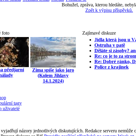
Bohužel, zpráva, kterou hledáte, nebyl
Zpět k výpisu příspěvků.
 foto
Zajímavé diskuze
Jídla která jsou u
Ostruha v patě
Děláte si zásoby? an
Re: co je to za stro
Re: Dobré ránko, D
Police z krajinek
a předjarní
Zima spíše jako jaro
nálady
(Kolem Jihlavy
14.1.2024)
hop
ulární tagy
 uživatelé
 vyjadřují názory jednotlivých diskutujících. Redakce serveru nemůže ov