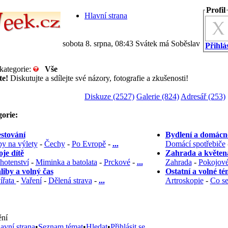
Profil
Hlavní strana
sobota 8. srpna, 08:43 Svátek má Soběslav
Přihlás
kategorie:
Vše
te!
Diskutujte a sdílejte své názory, fotografie a zkušenosti!
Diskuze (2527)
Galerie (824)
Adresář (253)
orie:
stování
Bydlení a domácn
py na výlety
-
Čechy
-
Po Evropě
-
...
Domácí spotřebiče
je dítě
Zahrada a květen
hotenství
-
Miminka a batolata
-
Prckové
-
...
Zahrada
-
Pokojové
liby a volný čas
Ostatní a volné t
ířata
-
Vaření
-
Dělená strava
-
...
Artroskopie
-
Co se
ní
avní strana
•
Seznam témat
•
Hledat
•
Přihlásit se