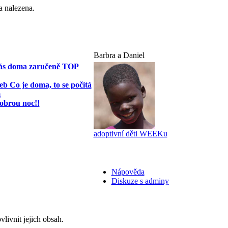
a nalezena.
Barbra a Daniel
 Vás doma zaručeně TOP
eb Co je doma, to se počítá
m
obrou noc!!
adoptivní děti WEEKu
Nápověda
Diskuze s adminy
livnit jejich obsah.