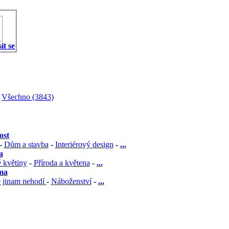
it se
Všechno (3843)
ost
-
Dům a stavba
-
Interiérový design
-
...
a
 květiny
-
Příroda a květena
-
...
éma
 jinam nehodí
-
Náboženství
-
...