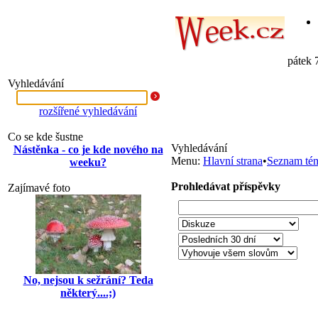
pátek 
Vyhledávání
rozšířené vyhledávání
Co se kde šustne
Vyhledávání
Nástěnka - co je kde nového na
Menu:
Hlavní strana
•
Seznam té
weeku?
Prohledávat příspěvky
Zajímavé foto
No, nejsou k sežrání? Teda
některý....;)