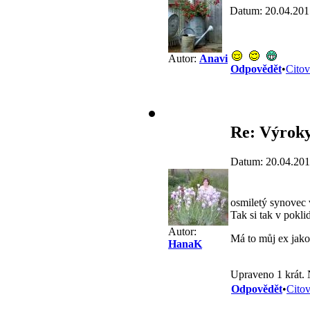
Datum: 20.04.201
Autor:
Anavi
Odpovědět
•
Citov
Re: Výroky
Datum: 20.04.201
osmiletý synovec 
Tak si tak v pokli
Autor:
Má to můj ex jak
HanaK
Upraveno 1 krát.
Odpovědět
•
Citov