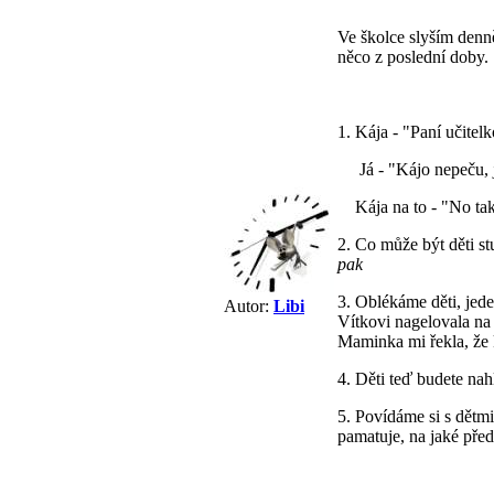
Ve školce slyším denn
něco z poslední doby.
1. Kája - "Paní učitel
Já - "Kájo nepeču, j
Kája na to - "No tak s
2. Co může být děti s
pak n
3. Oblékáme děti, jede
Autor:
Libi
Vítkovi nagelovala na 
Maminka mi řekla, že 
4. Děti teď budete na
5. Povídáme si s dětmi
pamatuje, na jaké pře