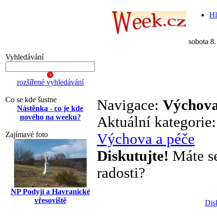
Hl
sobota 8
Vyhledávání
rozšířené vyhledávání
Co se kde šustne
Navigace:
Výchova
Nástěnka - co je kde
nového na weeku?
Aktuální kategorie
Zajímavé foto
Výchova a péče
Diskutujte!
Máte se 
radosti?
NP Podyjí a Havranické
vřesoviště
Dis