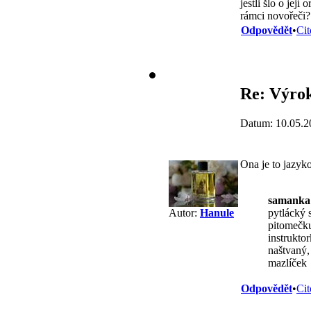
jestli šlo o jej
rámci novořeči?
Odpovědět
•
Cit
Re: Výrok
Datum: 10.05.2
Ona je to jazyk
samanka
pytlácký 
Autor:
Hanule
pitomečku
instruktor
naštvaný,
mazlíček
Odpovědět
•
Cit