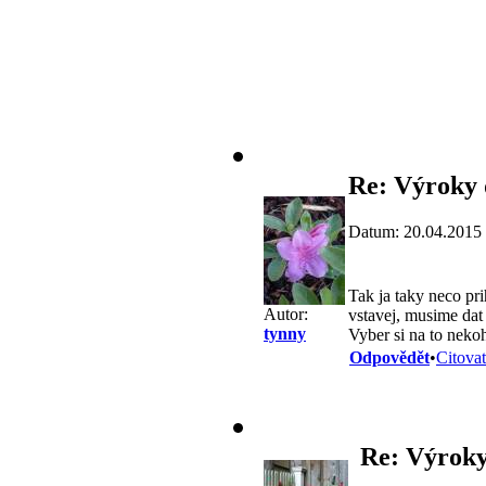
Re: Výroky 
Datum: 20.04.2015
Tak ja taky neco pr
Autor:
vstavej, musime dat 
tynny
Vyber si na to nekoh
Odpovědět
•
Citovat
Re: Výroky