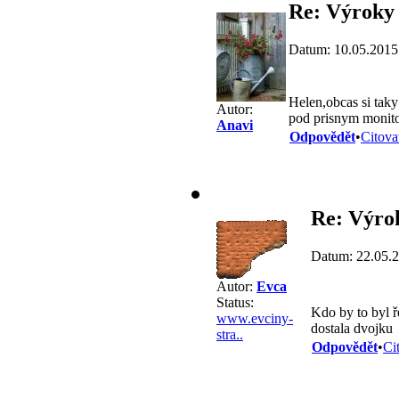
Re: Výroky 
Datum: 10.05.2015
Helen,obcas si taky
Autor:
pod prisnym monito
Anavi
Odpovědět
•
Citova
Re: Výrok
Datum: 22.05.
Autor:
Evca
Status:
Kdo by to byl ř
www.evciny-
dostala dvojku
stra..
Odpovědět
•
Ci