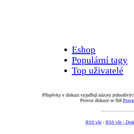
Eshop
Populární tagy
Top uživatelé
Příspěvky v diskuzi vyjadřují názory jednotlivýc
Provoz diskuze se řídí
Pravi
RSS vše
-
RSS vše - Dis