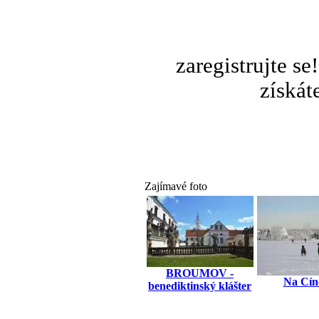
zaregistrujte s
získát
Zajímavé foto
BROUMOV -
Na Cín
benediktinský klášter