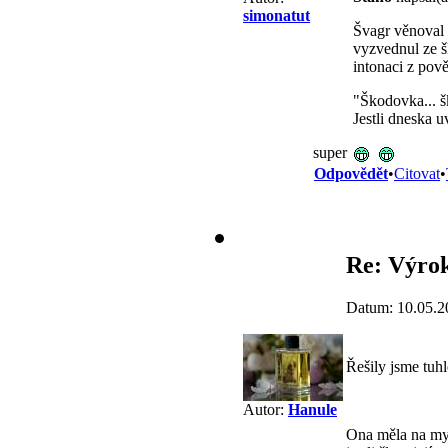
simonatut
Švagr věnoval s
vyzvednul ze š
intonaci z pov
"Škodovka... š
Jestli dneska 
super
Odpovědět
•
Citovat
•
Re: Výrok
Datum: 10.05.2
Řešily jsme tuh
Autor:
Hanule
Ona měla na mysl