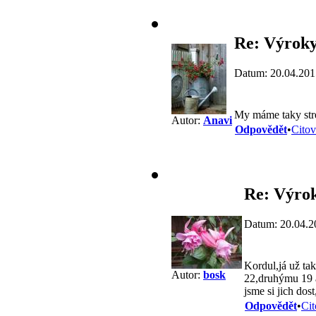
Re: Výroky
Datum: 20.04.201
My máme taky str
Autor:
Anavi
Odpovědět
•
Citov
Re: Výrok
Datum: 20.04.2
Kordul,já už ta
Autor:
bosk
22,druhýmu 19 a
jsme si jich dost
Odpovědět
•
Cit