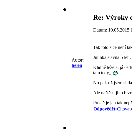
Re: Výroky d
Datum: 10.05.2015 
Tak toto sice není ta
Julinka slavila 5 let
Autor:
helen
Klidně ležela, já četl
tam tedy,,
No pak už jsem si dá
Ale naštěstí ji to b
Prostě je jen tak nep
Odpovědět
•
Citovat