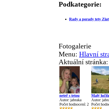
Podkategorie:
Rady a porady tety Zlat
Fotogalerie
Menu:
Hlavní str
Aktuální stránka
neteř s tetou
Malý lučiš
Autor: jabraka
Autor: jabr
Počet hodnocení: 2
Počet hodn