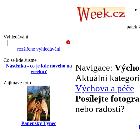
pátek 
Vyhledávání
rozšířené vyhledávání
Co se kde šustne
Navigace:
Výcho
Nástěnka - co je kde nového na
weeku?
Aktuální kategor
Zajímavé foto
Výchova a péče
Posílejte fotogra
nebo radosti?
Panenský Týnec