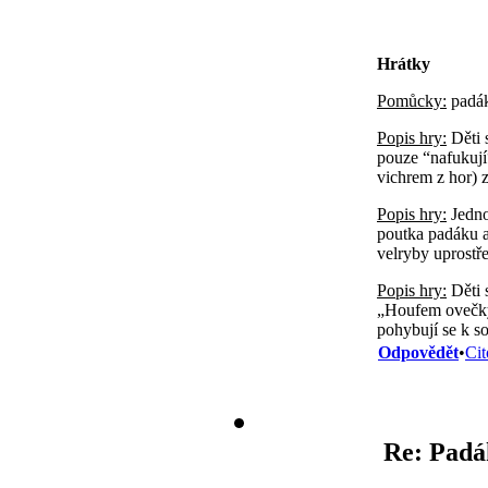
Hrátky
Pomůcky:
padá
Popis hry:
Děti 
pouze “nafukují“
vichrem z hor) 
Popis hry:
Jedno 
poutka padáku a 
velryby uprostř
Popis hry:
Děti 
„Houfem ovečky“
pohybují se k so
Odpovědět
•
Cit
Re: Padá