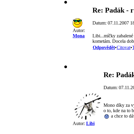
Re: Padák - 
Datum: 07.11.2007 1
Autor:
Libi...míčky zabalené 
Mona
kometám. Docela dobře
Odpovědět
•
Citovat
•
Re: Padák
Datum: 07.11.2
Mono díky za vy
o to, kde na to 
a chce to dá
Autor:
Libi