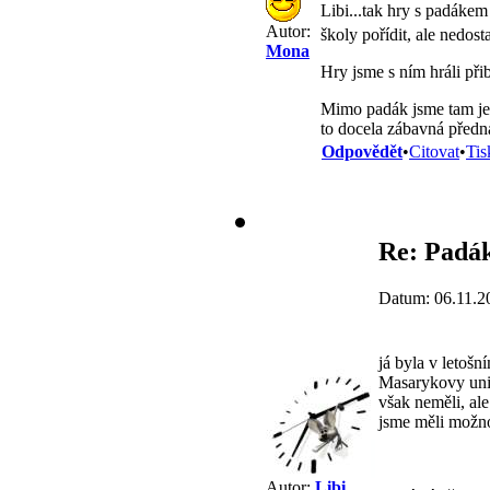
Libi...tak hry s padáke
Autor:
školy pořídit, ale nedost
Mona
Hry jsme s ním hráli přib
Mimo padák jsme tam ješ
to docela zábavná před
Odpovědět
•
Citovat
•
Tis
Re: Padák
Datum: 06.11.2
já byla v letoš
Masarykovy univ
však neměli, ale
jsme měli možno
Autor:
Libi