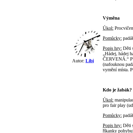
Výměna
Úkol:
Procvičení
Pomůcky:
padá
Popis hry:
Děti s
„Hádej, hádej ha
ČERVENÁ.“ Při v
Autor:
Libi
(nafouknou padá
vymění místa. P
Kdo je žabák?
Úkol:
manipulac
pro fair play (u
Pomůcky:
padá
Popis hry:
Děti 
říkanky pohybuj