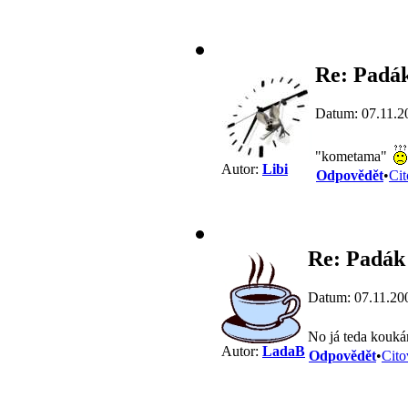
Re: Padák
Datum: 07.11.2
"kometama"
Autor:
Libi
Odpovědět
•
Cit
Re: Padák 
Datum: 07.11.20
No já teda kouká
Autor:
LadaB
Odpovědět
•
Cito