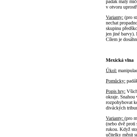
padák malý míče
v otvoru uprostř
Varianty:
(pro s
nechat propadno
skupinu předško
jen jiné barvy).
Cílem je dosáhn
Mexická vlna
Úkol:
manipulac
Pomůcky:
padák
Popis hry:
Všich
okraje. Snahou 
rozpohybovat ko
diváckých tribu
Varianty:
(pro m
(nebo dvě proti 
rukou. Když stoj
učitelky měnit s