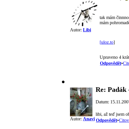
tak mám činnnos
mám pohromadě -
Autor:
Libi
[
uloz.to
]
Upraveno 4 krát
Odpovědět
•
Cit
Re: Padák 
Datum: 15.11.200
libi, až teď jsem 
Autor:
Anavi
Odpovědět
•
Citov