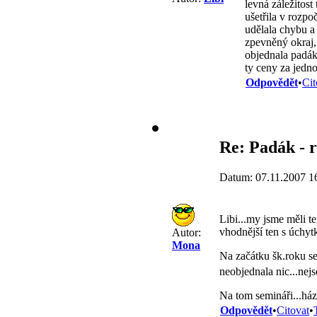
levná záležitost 
ušetřila v rozpo
udělala chybu a
zpevněný okraj,
objednala padák 
ty ceny za jedno
Odpovědět
•
Cit
Re: Padák - 
Datum: 07.11.2007 1
Libi...my jsme měli te
vhodnější ten s úchy
Autor:
Mona
Na začátku šk.roku se
neobjednala nic...nej
Na tom semináři...ház
Odpovědět
•
Citovat
•