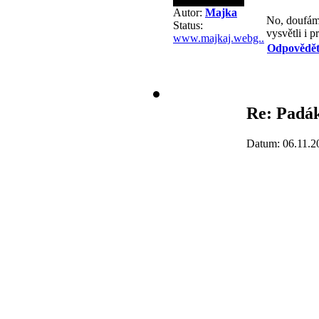
Autor:
Majka
No, doufám,
Status:
vysvětli i 
www.majkaj.webg..
Odpovědě
Re: Padák
Datum: 06.11.2