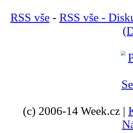
RSS vše
-
RSS vše - Disk
(D
(c) 2006-14 Week.cz |
N