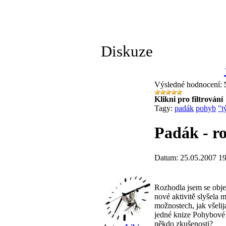
Diskuze
Výsledné hodnocení:
Klikni pro filtrování
Tagy:
padák
pohyb
"t
Padák - r
Datum: 25.05.2007 19
Rozhodla jsem se obje
nové aktivitě slyšela 
možnostech, jak všelij
jedné knize Pohybové h
někdo zkušenosti?