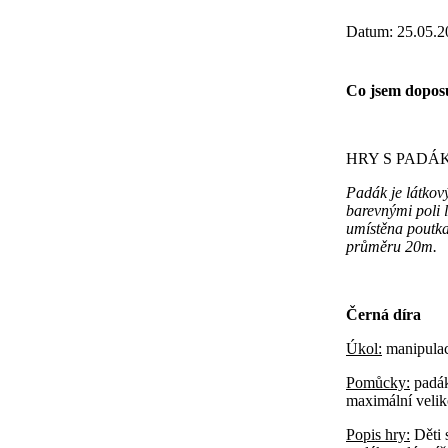
Datum: 25.05.2
Co jsem dopos
HRY S PADÁ
Padák je látkový
barevnými poli 
umístěna poutka
průměru 20m.
Černá díra
Úkol:
manipulac
Pomůcky:
padák
maximální velik
Popis hry:
Děti 