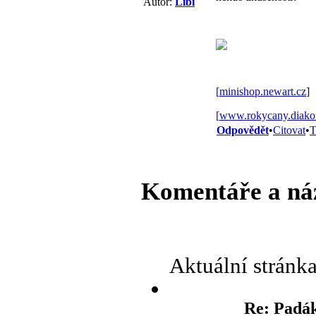
Autor:
Libi
[
minishop.newart.cz
]
[
www.rokycany.diakon
Odpovědět
•
Citovat
•
T
Komentáře a ná
Aktuální stránk
Re: Padák