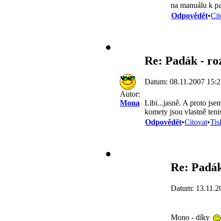
na manuálu k pa
Odpovědět
•
Cit
Re: Padák - ro
Datum: 08.11.2007 15:2
Autor:
Libi...jasně. A proto js
Mona
komety jsou vlastně ten
Odpovědět
•
Citovat
•
Tis
Re: Padák
Datum: 13.11.2
Mono - díky