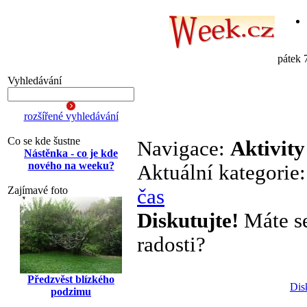
pátek 
Vyhledávání
rozšířené vyhledávání
Co se kde šustne
Navigace:
Aktivity
Nástěnka - co je kde
nového na weeku?
Aktuální kategorie
Zajímavé foto
čas
Diskutujte!
Máte se 
radosti?
Předzvěst blízkého
Dis
podzimu