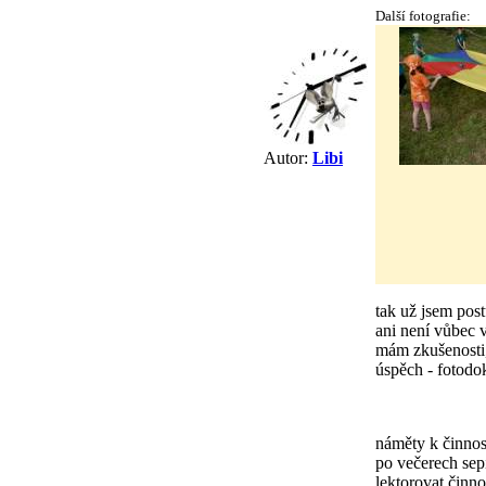
Další fotografie:
Autor:
Libi
tak už jsem post
ani není vůbec 
mám zkušenosti, 
úspěch - fotodo
náměty k činnost
po večerech sep
lektorovat činno