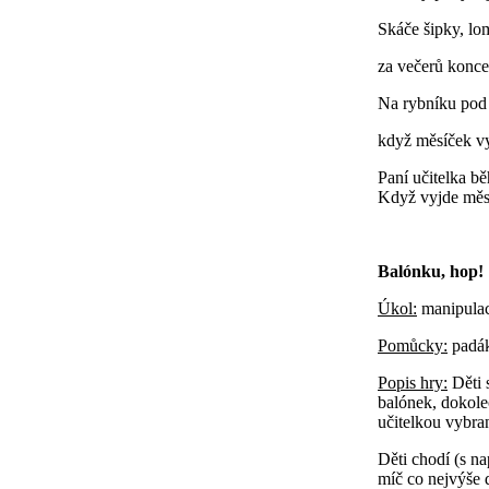
Skáče šipky, lo
za večerů konce
Na rybníku pod h
když měsíček vy
Paní učitelka b
Když vyjde měsí
Balónku, hop!
Úkol:
manipulac
Pomůcky:
padák
Popis hry:
Děti 
balónek, dokol
učitelkou vybra
Děti chodí (s n
míč co nejvýše 