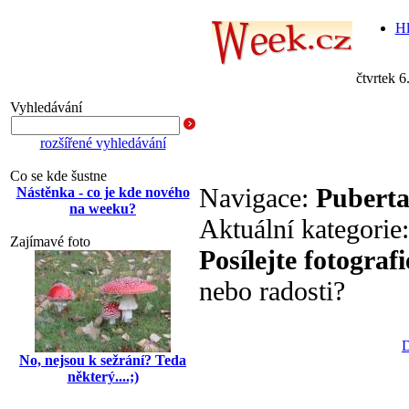
Hl
čtvrtek 6
Vyhledávání
rozšířené vyhledávání
Co se kde šustne
Navigace:
Puberta
Nástěnka - co je kde nového
na weeku?
Aktuální kategorie
Zajímavé foto
Posílejte fotografi
nebo radosti?
D
No, nejsou k sežrání? Teda
některý....;)