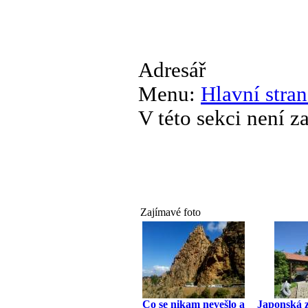
Adresář
Menu:
Hlavní stran
V této sekci není 
Zajímavé foto
Co se nikam nevešlo a
Japonská 