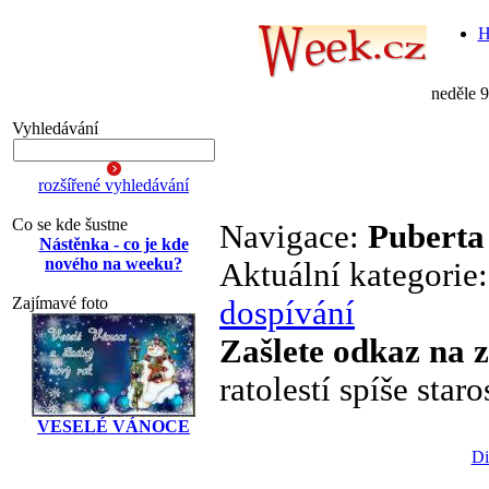
H
neděle 
Vyhledávání
rozšířené vyhledávání
Co se kde šustne
Navigace:
Puberta
Nástěnka - co je kde
nového na weeku?
Aktuální kategorie
Zajímavé foto
dospívání
Zašlete odkaz na 
ratolestí spíše star
VESELÉ VÁNOCE
Di