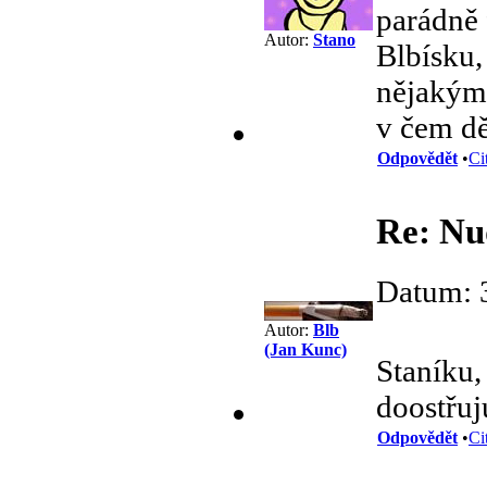
parádně 
Autor:
Stano
Blbísku,
nějakým 
v čem dě
Odpovědět
•
Ci
Re: Nu
Datum: 
Autor:
Blb
(Jan Kunc)
Staníku
doostřuj
Odpovědět
•
Ci