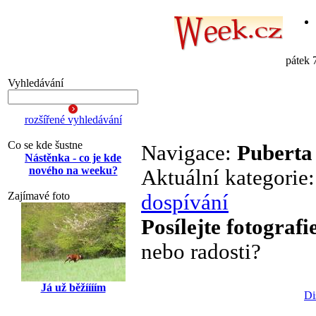
pátek 
Vyhledávání
rozšířené vyhledávání
Co se kde šustne
Navigace:
Puberta
Nástěnka - co je kde
nového na weeku?
Aktuální kategorie
Zajímavé foto
dospívání
Posílejte fotografi
nebo radosti?
Já už běžíííím
Di