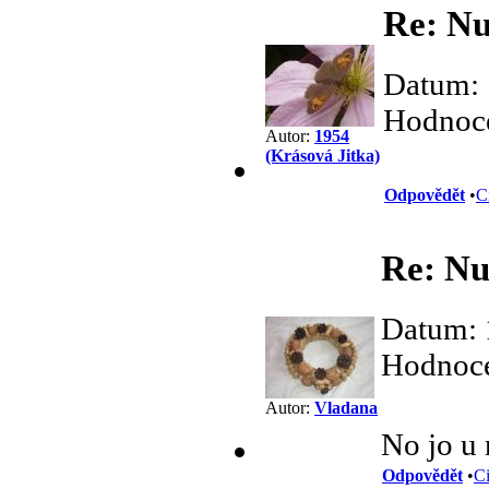
Re: Nu
Datum: 
Hodnoce
Autor:
1954
(Krásová Jitka)
Odpovědět
•
C
Re: Nu
Datum: 
Hodnoce
Autor:
Vladana
No jo u 
Odpovědět
•
Ci