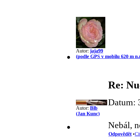
Autor:
jaja99
(podle GPS v mobilu 620 m n.
Re: Nu
Datum: 
Autor:
Blb
(Jan Kunc)
Nebál, n
Odpovědět
•
Ci