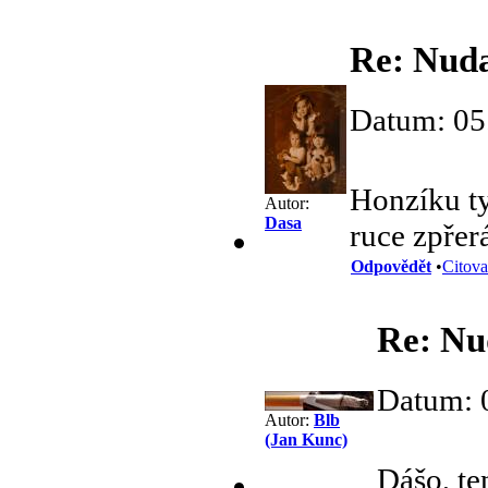
Re: Nuda
Datum: 05
Honzíku ty
Autor:
Dasa
ruce zpřer
Odpovědět
•
Citova
Re: Nu
Datum: 
Autor:
Blb
(Jan Kunc)
Dášo, te