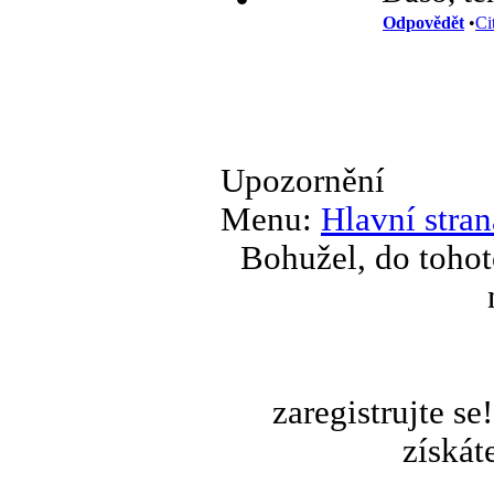
Odpovědět
•
Ci
Upozornění
Menu:
Hlavní stran
Bohužel, do tohot
zaregistrujte s
získát