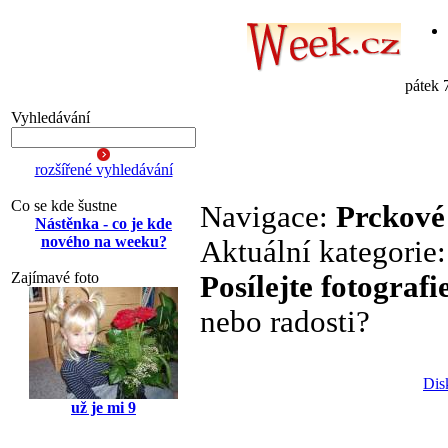
pátek 
Vyhledávání
rozšířené vyhledávání
Co se kde šustne
Navigace:
Prckové
Nástěnka - co je kde
nového na weeku?
Aktuální kategorie
Zajímavé foto
Posílejte fotografi
nebo radosti?
Dis
už je mi 9