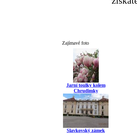
získát
Zajímavé foto
Jarní toulky kolem
Chrudimky
Slavkovský zámek