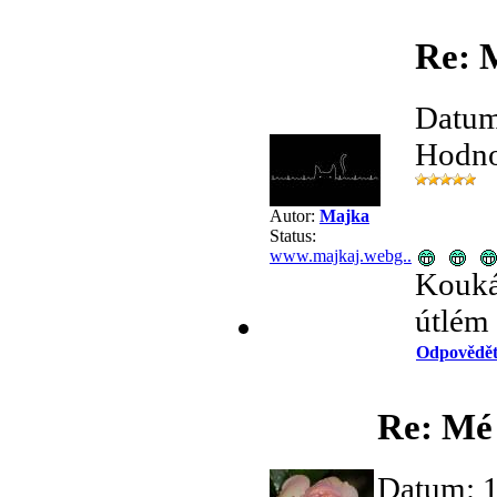
Re: M
Datum
Hodno
Autor:
Majka
Status:
www.majkaj.webg..
Koukám
útlém 
Odpovědě
Re: Mé 
Datum: 1