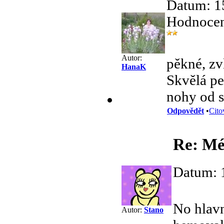
Datum: 1
Hodnocení
Autor:
pěkné, zv
HanaK
Skvělá pe
nohy od s
Odpovědět
•
Cito
Re: Mé 
Datum: 
No hlavn
Autor:
Stano