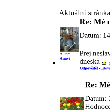
Aktuální stránk
Re: Mé n
Datum: 14
Prej nesla
Autor:
Anavi
dneska
Odpovědět
•
Citov
Re: Mé 
Datum: 
Hodnocen