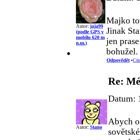
Majko to
Autor:
jaja99
Jinak St
(podle GPS v
mobilu 620 m
jen pras
n.m.)
bohužel.
Odpovědět
•
Cit
Re: Mé 
Datum: 
Abych o
Autor:
Stano
sovětskéh