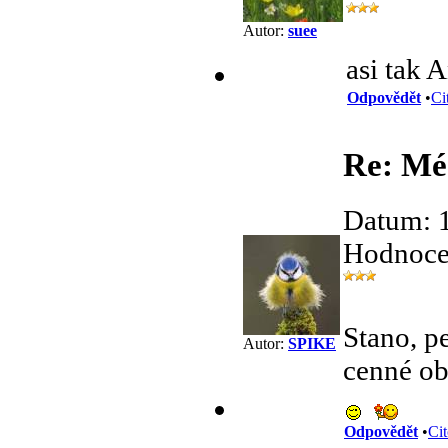
Autor:
suee
asi tak 
Odpovědět
•
Ci
Re: Mé 
Datum: 
Hodnocen
Stano, p
Autor:
SPIKE
cenné ob
Odpovědět
•
Cit