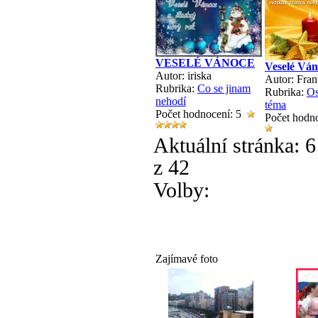
VESELÉ VÁNOCE
Veselé Ván
Autor: iriska
Autor: Fran
Rubrika:
Co se jinam
Rubrika:
Os
nehodí
téma
Počet hodnocení: 5
Počet hodn
Aktuální stránka:
6
z 42
Volby:
Zajímavé foto