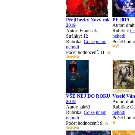
Přeji hezký Nový rok
PF 2019
2019
Autor: dra
Autor: Frantisek
,
Rubrika:
Co
Stránky:
1
2
nehodí
Rubrika:
Co se jinam
Počet hodn
nehodí
Počet hodnocení: 11
VŠE NEJ DO ROKU
Veselé Ván
2019
Autor: drah
Autor: tak63
Rubrika:
Co
Rubrika:
Co se jinam
nehodí
nehodí
Počet hodn
Počet hodnocení: 9