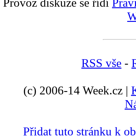
Provoz diskuze se řídí
Prav
W
RSS vše
-
(c) 2006-14 Week.cz |
N
Přidat tuto stránku k 