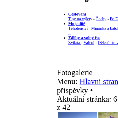
Cestování
Tipy na výlety
-
Čechy
-
Po E
Moje dítě
Těhotenství
-
Miminka a batol
...
Záliby a volný čas
Zvířata
-
Vaření
-
Dělená stra
Fotogalerie
Menu:
Hlavní stran
příspěvky •
Aktuální stránka:
6
z 42