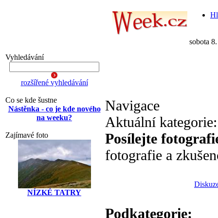
Hl
sobota 8
Vyhledávání
rozšířené vyhledávání
Co se kde šustne
Navigace
Nástěnka - co je kde nového
na weeku?
Aktuální kategorie
Posílejte fotografi
Zajímavé foto
fotografie a zkušen
Diskuze
NÍZKÉ TATRY
Podkategorie: