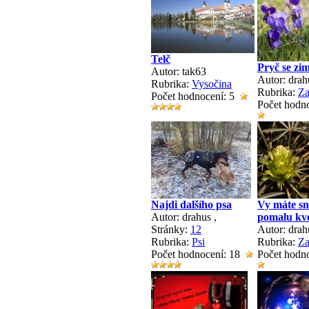
Telč
Pryč se zi
Autor: tak63
Autor: drah
Rubrika:
Vysočina
Rubrika:
Za
Počet hodnocení: 5
Počet hodn
Najdi dalšího psa
Vy máte sn
Autor: drahus
,
pomalu kv
Stránky:
1
2
Autor: drah
Rubrika:
Psi
Rubrika:
Za
Počet hodnocení: 18
Počet hodn