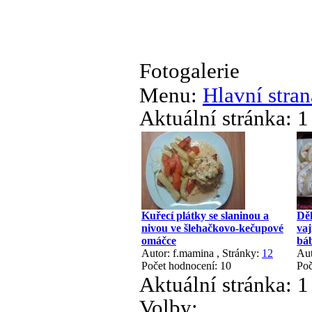
Fotogalerie
Menu:
Hlavní stran
Aktuální stránka:
1
Kuřecí plátky se slaninou a
Děl
nivou ve šlehačkovo-kečupové
vaj
omáčce
báb
Autor: f.mamina
, Stránky:
1
2
Aut
Počet hodnocení: 10
Poč
Aktuální stránka:
1
Volby: