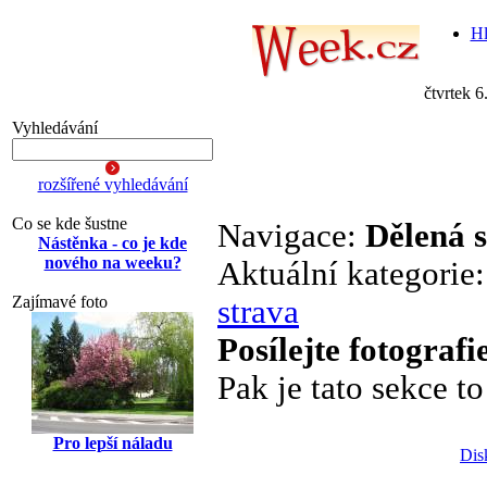
Hl
čtvrtek 6
Vyhledávání
rozšířené vyhledávání
Co se kde šustne
Navigace:
Dělená 
Nástěnka - co je kde
nového na weeku?
Aktuální kategorie
Zajímavé foto
strava
Posílejte fotografi
Pak je tato sekce to
Pro lepší náladu
Dis