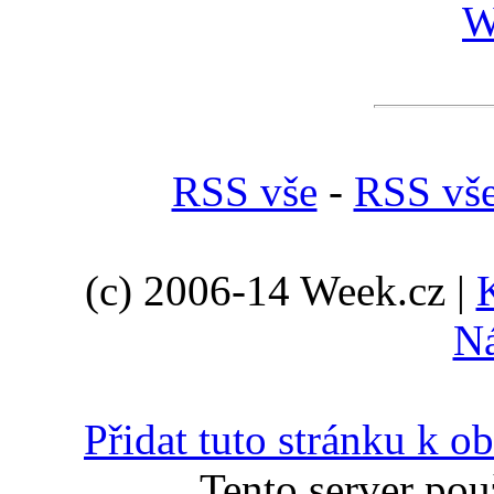
W
RSS vše
-
RSS vš
(c) 2006-14 Week.cz |
N
Přidat tuto stránku k 
Tento server pou