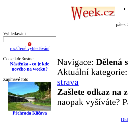
pátek 
Vyhledávání
rozšířené vyhledávání
Co se kde šustne
Navigace:
Dělená 
Nástěnka - co je kde
nového na weeku?
Aktuální kategorie
Zajímavé foto
strava
Zašlete odkaz na 
naopak vyšíváte? Pa
Přehrada Klíčava
Dis