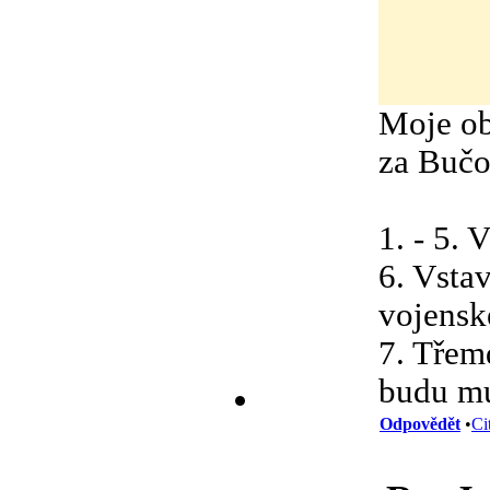
Moje ob
za Bučo
1. - 5. 
6. Vstav
vojensk
7. Třemd
budu mu
Odpovědět
•
Ci