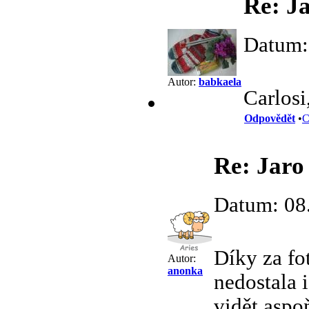
Re: Ja
Datum:
Autor:
babkaela
Carlosi
Odpovědět
•
C
Re: Jaro 
Datum: 08
Díky za fo
Autor:
anonka
nedostala 
vidět aspo