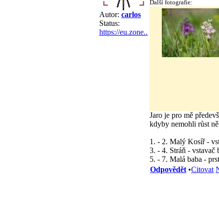
Další fotografie:
Autor:
carlos
Status:
https://eu.zone..
Jaro je pro mě předevš
kdyby nemohli růst n
1. - 2. Malý Kosíř - v
3. - 4. Stráň - vstavač
5. - 7. Malá baba - pr
Odpovědět
•
Citovat
N