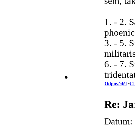
sem, tak
1. - 2. 
phoeni
3. - 5. 
militari
6. - 7. 
tridenta
Odpovědět
•
Ci
Re: Ja
Datum: 