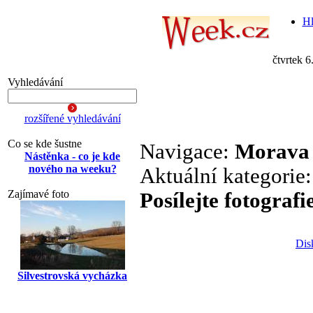
Hl
čtvrtek 6
Vyhledávání
rozšířené vyhledávání
Co se kde šustne
Navigace:
Morava
Nástěnka - co je kde
nového na weeku?
Aktuální kategorie
Zajímavé foto
Posílejte fotografi
Dis
Silvestrovská vycházka