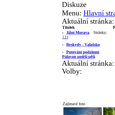
Diskuze
Menu:
Hlavní str
Aktuální stránka
Titulek
P
Jižní Morava
Stránky:
1
2
3
Beskydy - Valašsko
Putování podzimní
Pálavou potěší pěší
Aktuální stránka
Volby:
Zajímavé foto