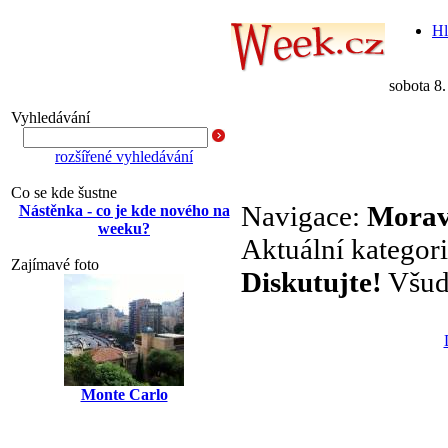
Hl
sobota 8
Vyhledávání
rozšířené vyhledávání
Co se kde šustne
Navigace:
Mora
Nástěnka - co je kde nového na
weeku?
Aktuální kategor
Zajímavé foto
Diskutujte!
Všude
Monte Carlo