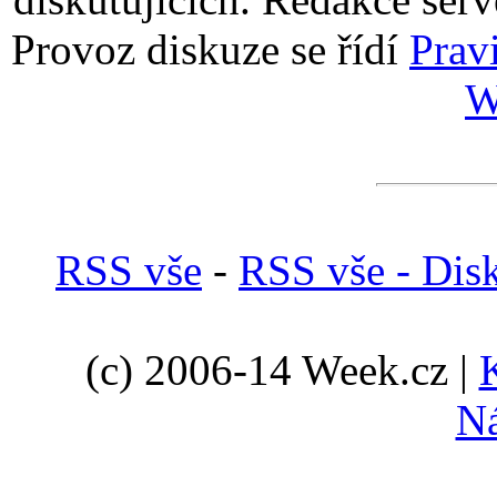
Provoz diskuze se řídí
Prav
W
RSS vše
-
RSS vše - Dis
(c) 2006-14 Week.cz |
N