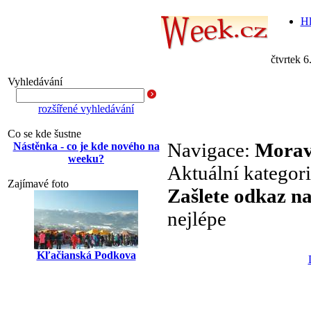
Hl
čtvrtek 6
Vyhledávání
rozšířené vyhledávání
Co se kde šustne
Navigace:
Mora
Nástěnka - co je kde nového na
weeku?
Aktuální kategor
Zajímavé foto
Zašlete odkaz n
nejlépe
Kľačianská Podkova