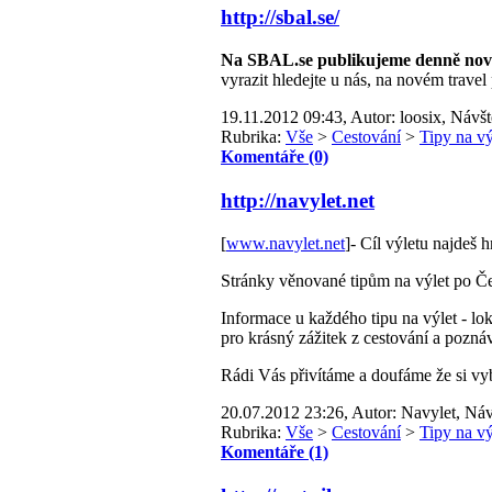
http://sbal.se/
Na SBAL.se publikujeme denně nové t
vyrazit hledejte u nás, na novém travel
19.11.2012 09:43, Autor: loosix, Návšt
Rubrika:
Vše
>
Cestování
>
Tipy na vý
Komentáře (0)
http://navylet.net
[
www.navylet.net
]- Cíl výletu najdeš h
Stránky věnované tipům na výlet po Če
Informace u každého tipu na výlet - lo
pro krásný zážitek z cestování a poznává
Rádi Vás přivítáme a doufáme že si vybe
20.07.2012 23:26, Autor: Navylet, Náv
Rubrika:
Vše
>
Cestování
>
Tipy na vý
Komentáře (1)