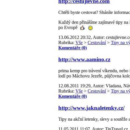
http://cestujlevne.com
Chtěli byste cestovat? Sháníte informace
Každý den přinášíme zajímavé tipy na l
po Evropě
13.06.2012 20:32, Autor: cestujlevne.
Rubrika:
Vše
>
Cestování
>
Tipy na vý
Komentáře (0)
http://www.aamino.cz
prima kemp pro trávení víkendu, nebo 
lodí po Máchovu Jezeře, půjčovna kolo
12.08.2011 19:29, Autor: Vladana, Náv
Rubrika:
Vše
>
Cestování
>
Tipy na vý
Komentáře (0)
http://www.jaknaletenky.cz/
Tipy na akční letenky, slevy a soutěže 
11.05.2011 11:07, Autor: TipTravel.cz,