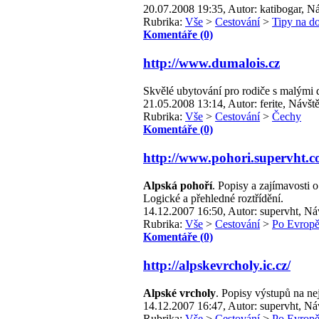
20.07.2008 19:35, Autor: katibogar, Ná
Rubrika:
Vše
>
Cestování
>
Tipy na d
Komentáře (0)
http://www.dumalois.cz
Skvělé ubytování pro rodiče s malými 
21.05.2008 13:14, Autor: ferite, Návště
Rubrika:
Vše
>
Cestování
>
Čechy
Komentáře (0)
http://www.pohori.supervht.
Alpská pohoří
. Popisy a zajímavosti 
Logické a přehledné roztřídění.
14.12.2007 16:50, Autor: supervht, Ná
Rubrika:
Vše
>
Cestování
>
Po Evrop
Komentáře (0)
http://alpskevrcholy.ic.cz/
Alpské vrcholy
. Popisy výstupů na ne
14.12.2007 16:47, Autor: supervht, Ná
Rubrika:
Vše
>
Cestování
>
Po Evrop