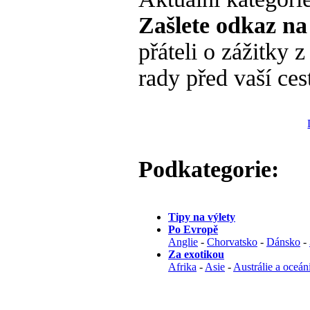
Zašlete odkaz na
přáteli o zážitky 
rady před vaší ces
Podkategorie:
Tipy na výlety
Po Evropě
Anglie
-
Chorvatsko
-
Dánsko
-
Za exotikou
Afrika
-
Asie
-
Austrálie a oceán