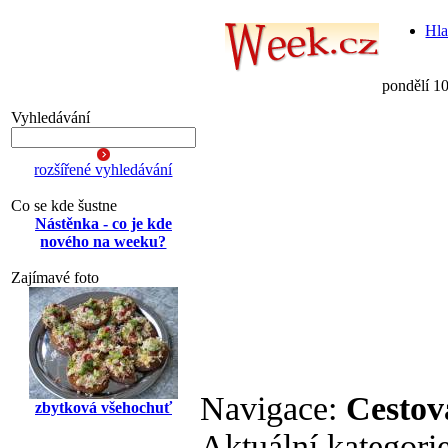
Hla
pondělí 1
Vyhledávání
rozšířené vyhledávání
Co se kde šustne
Nástěnka - co je kde
nového na weeku?
Zajímavé foto
Navigace:
Cestov
zbytková všehochuť
Aktuální kategori