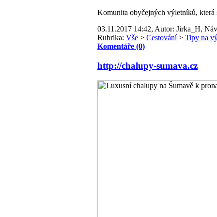
Komunita obyčejných výletníků, která si 
03.11.2017 14:42, Autor: Jirka_H, Náv
Rubrika:
Vše
>
Cestování
>
Tipy na vý
Komentáře (0)
http://chalupy-sumava.cz