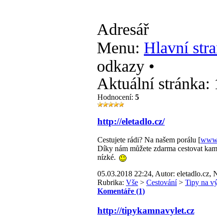
Adresář
Menu:
Hlavní stra
odkazy •
Aktuální stránka:
Hodnocení:
5
http://eletadlo.cz/
Cestujete rádi? Na našem porálu [
www.
Díky nám můžete zdarma cestovat kam s
nízké.
05.03.2018 22:24, Autor: eletadlo.cz, 
Rubrika:
Vše
>
Cestování
>
Tipy na vý
Komentáře (1)
http://tipykamnavylet.cz