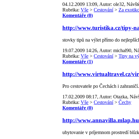
04.12.2009 13:09, Autor: ole32, Návšt
Rubrika:
Vše
>
Cestování
>
Za exotik
Komentáře (0)
http://www.turistika.cz/tipy-na
stovky tipů na výlet přímo do nejlepšíc
19.07.2009 14:26, Autor: michal90, Ná
Rubrika:
Vše
>
Cestování
>
Tipy na vý
Komentáře (1)
http://www.virtualtravel.cz/vi
Pro cestovatele po Čechách i zahraničí.
17.02.2009 08:17, Autor: Otazka, Návš
Rubrika:
Vše
>
Cestování
>
Čechy
Komentáře (0)
http://www.annavilla.mlap.hu
ubytovanie v príjemnom prostredí blí