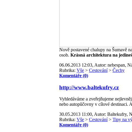
Nově postavené chalupy na Šumavě na 
osob.
Krásná architektura na jedine
06.06.2013 12:03, Autor: nebespan, Ná
Rubrika:
Vše
>
Cestování
>
Čechy
Komentáře (0)
http://www.baltekufry.cz
Vyhledáváme a zveřejňujeme nejlevnějš
nebo autopůčovny v cílové destinaci. A
30.05.2013 11:00, Autor: Baltekufry, N
Rubrika:
Vše
>
Cestování
>
Tipy na vý
Komentáře (0)