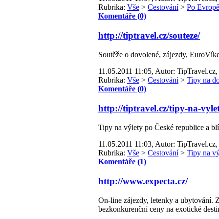
Rubrika:
Vše
>
Cestování
>
Po Evrop
Komentáře (0)
http://tiptravel.cz/souteze/
Soutěže o dovolené, zájezdy, EuroVíken
11.05.2011 11:05, Autor: TipTravel.cz,
Rubrika:
Vše
>
Cestování
>
Tipy na d
Komentáře (0)
http://tiptravel.cz/tipy-na-vylet
Tipy na výlety po České republice a bl
11.05.2011 11:03, Autor: TipTravel.cz,
Rubrika:
Vše
>
Cestování
>
Tipy na vý
Komentáře (1)
http://www.expecta.cz/
On-line zájezdy, letenky a ubytování
bezkonkurenční ceny na exotické desti