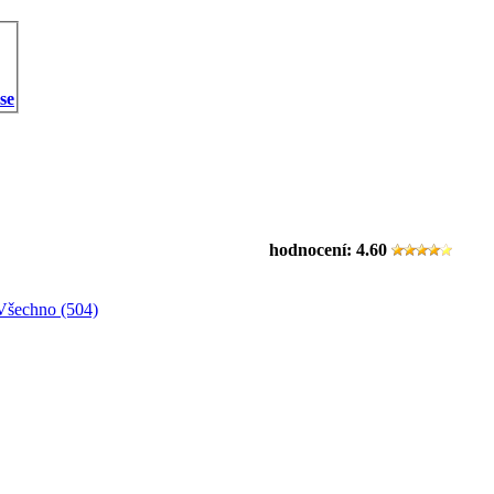
 se
hodnocení:
4.60
Všechno (504)