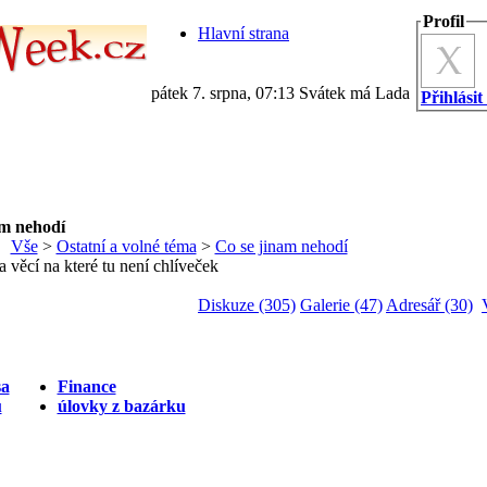
Profil
Hlavní strana
pátek 7. srpna, 07:13 Svátek má Lada
Přihlásit
am nehodí
Vše
>
Ostatní a volné téma
>
Co se jinam nehodí
a věcí na které tu není chlíveček
Diskuze (305)
Galerie (47)
Adresář (30)
sa
Finance
ů
úlovky z bazárku