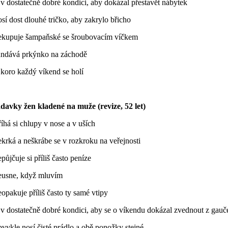
 v dostatečně dobré kondici, aby dokázal přestavět nábytek
sí dost dlouhé tričko, aby zakrylo břicho
ekupuje šampaňské se šroubovacím víčkem
undává prkýnko na záchodě
Skoro každý víkend se holí
davky žen kladené na muže (revize, 52 let)
říhá si chlupy v nose a v uších
krká a neškrábe se v rozkroku na veřejnosti
půjčuje si příliš často peníze
eusne, když mluvím
opakuje příliš často ty samé vtipy
 v dostatečně dobré kondici, aby se o víkendu dokázal zvednout z gauč
vykle nosí čisté prádlo a obě ponožky stejné