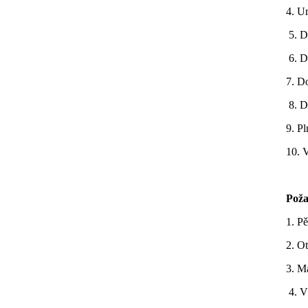
4. U
5. D
6. D
7. D
8. D
9. P
10. 
Poža
1. P
2. Ot
3. M
4. V