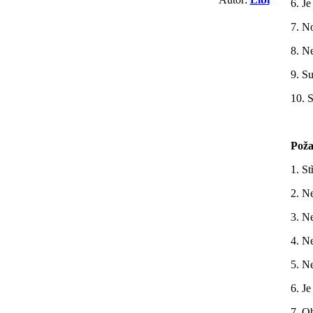
6. Je
7. No
8. N
9. S
10. 
Poža
1. St
2. Ne
3. Ne
4. N
5. Ne
6. Je
7. Ob