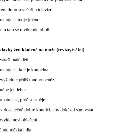
ení dobrou večeři u televize
amatuje si moje jméno
Sem tam se o víkendu oholí
davky žen kladené na muže (revize, 62 let)
straší malé děti
matuje si, kde je koupelna
evyžaduje příliš mnoho peněz
rápe jen lehce
matuje si, proč se směje
 v dostatečně dobré kondici, aby dokázal sám vstát
bvykle nosí oblečení
á rád měkká jídla