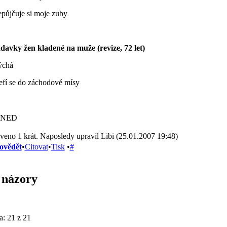
epůjčuje si moje zuby
davky žen kladené na muže (revize, 72 let)
ýchá
refí se do záchodové mísy
UNED
veno 1 krát. Naposledy upravil Libi (25.01.2007 19:48)
ovědět
•
Citovat
•
Tisk
•
#
 názory
ka:
21 z 21