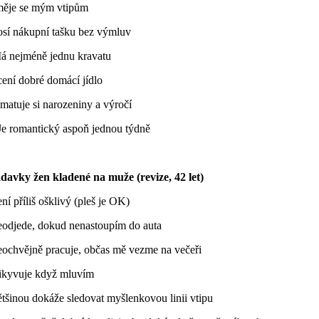
měje se mým vtipům
osí nákupní tašku bez výmluv
á nejméně jednu kravatu
cení dobré domácí jídlo
matuje si narozeniny a výročí
Je romantický aspoň jednou týdně
davky žen kladené na muže (revize, 42 let)
ní příliš ošklivý (pleš je OK)
eodjede, dokud nenastoupím do auta
eochvějně pracuje, občas mě vezme na večeři
řikyvuje když mluvím
tšinou dokáže sledovat myšlenkovou linii vtipu