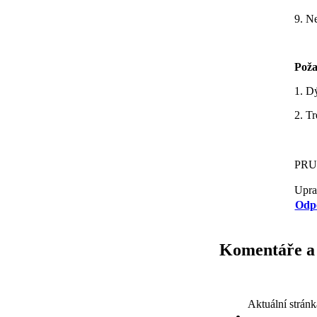
9. N
Poža
1. D
2. T
PR
Upra
Odp
Komentáře a
Aktuální strán