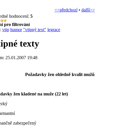
<<předchozí
•
další>>
edné hodnocení:
5
i pro filtrování
:
vtip
humor
"vtipný text"
legrace
ipné texty
m: 25.01.2007 19:48
Požadavky žen ohledně kvalit mužů
davky žen kladené na muže (22 let)
ezký
armantní
inančně zabezpečený