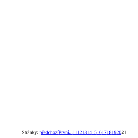
Stránky:
předchozí
První...
11
12
13
14
15
16
17
18
19
20
21