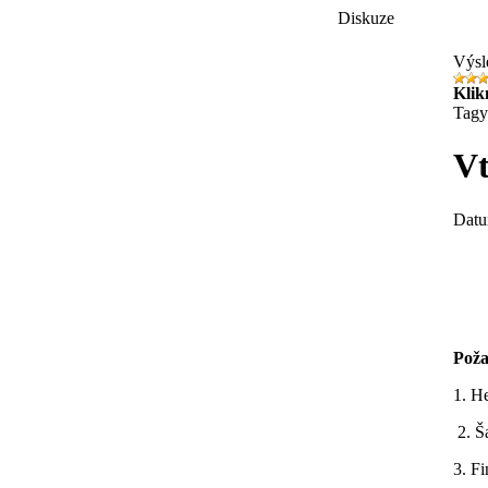
Diskuze
Výsl
Klikn
Tagy
Vt
Datu
Poža
1. H
2. Š
3. F