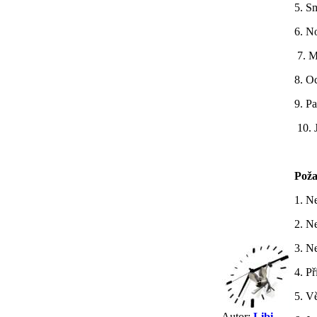
5. S
6. N
7. M
8. O
9. Pa
10. 
Poža
1. Ne
2. N
3. N
4. P
5. Vě
Autor:
Libi