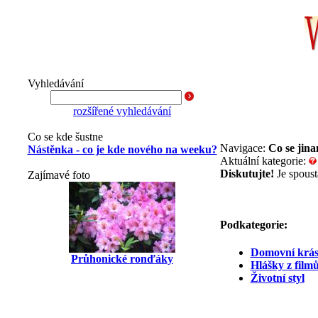
Vyhledávání
rozšířené vyhledávání
Co se kde šustne
Navigace:
Co se jin
Nástěnka - co je kde nového na weeku?
Aktuální kategorie:
Diskutujte!
Je spoust
Zajímavé foto
Podkategorie:
Domovní krá
Průhonické ronďáky
Hlášky z film
Životní styl