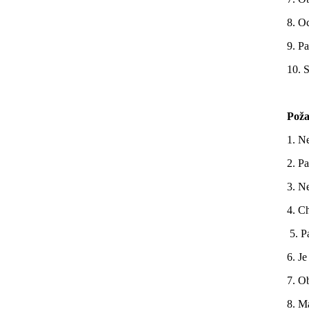
8. Oc
9. P
10. 
Poža
1. Ne
2. Pa
3. N
4. Ch
5. Pa
6. Je
7. O
8. M