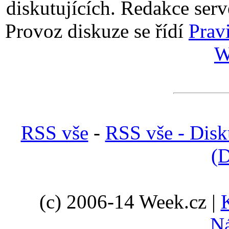
diskutujících. Redakce serv
Provoz diskuze se řídí
Prav
W
RSS vše
-
RSS vše - Disk
(D
(c) 2006-14 Week.cz |
N