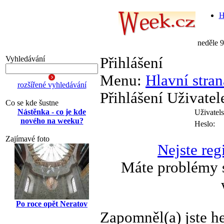
H
neděle 
Vyhledávání
Přihlášení
Menu:
Hlavní stran
rozšířené vyhledávání
Přihlášení Uživatel
Co se kde šustne
Nástěnka - co je kde
Uživatel
nového na weeku?
Heslo:
Zajímavé foto
Nejste reg
Máte problémy s
Po roce opět Neratov
Zapomněl(a) jste h