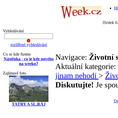
Hl
čtvrtek 6
Vyhledávání
rozšířené vyhledávání
Co se kde šustne
Navigace:
Životní s
Nástěnka - co je kde nového
na weeku?
Aktuální kategorie:
Zajímavé foto
jinam nehodí
>
Živo
Diskutujte!
Je spou
Di
TATRY A SL.RÁJ