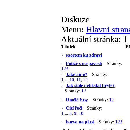
Diskuze
Menu:
Hlavní stran
Aktuální stránka:
1 
Titulek
P
sportem ku zdraví
Potíže s nespavostí
Stránky:
1
2
3
Jaké auto?
Stránky:
1
...
10
,
11
,
12
Jak stále nehledat brýle?
Stránky:
1
2
Umělé řasy
Stránky:
1
2
Cizí řeči
Stránky:
1
...
8
,
9
,
10
barva na plast
Stránky:
1
2
3