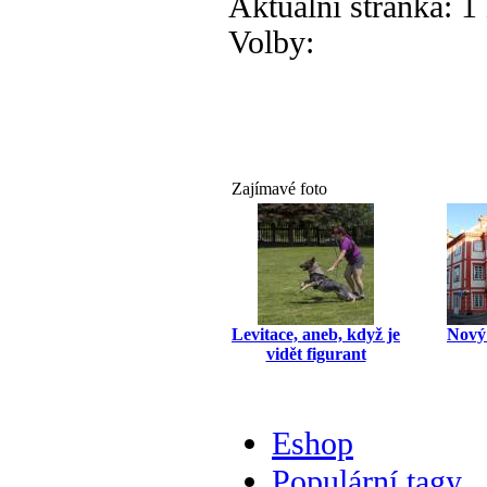
Aktuální stránka:
1 
Volby:
Zajímavé foto
Levitace, aneb, když je
Nový
vidět figurant
Eshop
Populární tagy