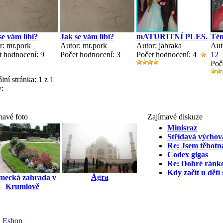
se vám líbí?
Jak se vám líbí?
mATURITNÍ PLES.
Tém
r: mr.pork
Autor: mr.pork
Autor: jabraka
Aut
t hodnocení: 9
Počet hodnocení: 3
Počet hodnocení: 4
1
2
Poč
lní stránka:
1 z 1
:
mavé foto
Zajímavé diskuze
Minisraz
Střídavá výchova
Re: Jsem těhotn
Codex gigas
Re: Dobré ránko
Kdy začít u dětí
Ágra
mecká zahrada v
Krumlově
Eshop