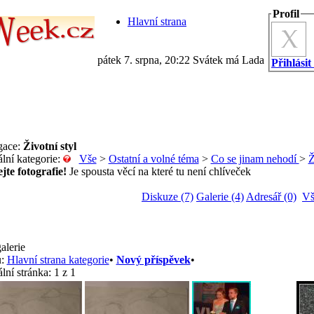
Profil
Hlavní strana
pátek 7. srpna, 20:22 Svátek má Lada
Přihlásit
gace:
Životní styl
lní kategorie:
Vše
>
Ostatní a volné téma
>
Co se jinam nehodí
>
Ž
ejte fotografie!
Je spousta věcí na které tu není chlíveček
Diskuze (7)
Galerie (4)
Adresář (0)
Vš
alerie
:
Hlavní strana kategorie
•
Nový příspěvek
•
lní stránka:
1 z 1