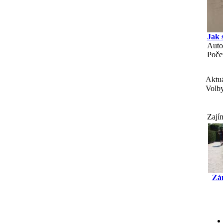
Jak 
Auto
Poče
Aktuá
Volby
Zají
Zá