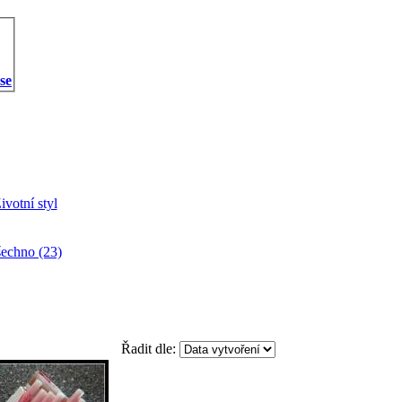
 se
ivotní styl
echno (23)
Řadit dle: