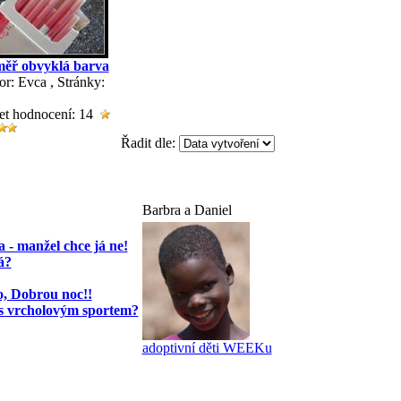
ěř obvyklá barva
or: Evca
, Stránky:
et hodnocení: 14
Řadit dle:
Barbra a Daniel
 - manžel chce já ne!
á?
, Dobrou noc!!
 s vrcholovým sportem?
adoptivní děti WEEKu