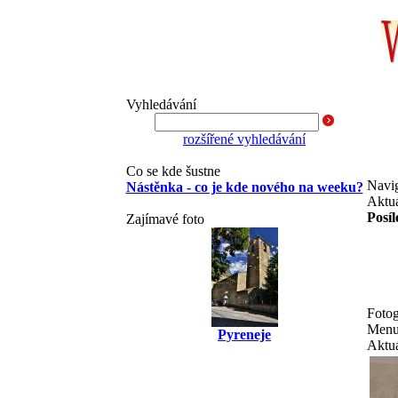
Vyhledávání
rozšířené vyhledávání
Co se kde šustne
Navi
Nástěnka - co je kde nového na weeku?
Aktuá
Posíl
Zajímavé foto
Fotog
Menu
Pyreneje
Aktuá