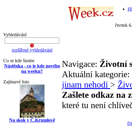
Hl
čtvrtek 6
Vyhledávání
rozšířené vyhledávání
Co se kde šustne
Navigace:
Životní s
Nástěnka - co je kde nového
na weeku?
Aktuální kategorie:
Zajímavé foto
jinam nehodí
>
Živo
Zašlete odkaz na 
které tu není chlíve
Na skok v Č.Krumlově
Di