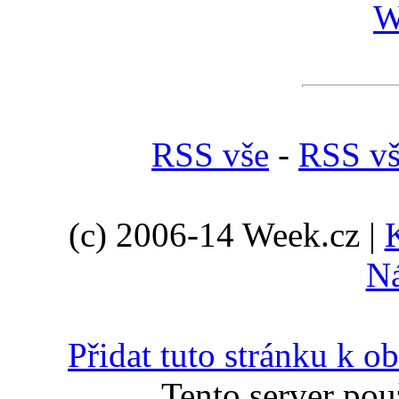
W
RSS vše
-
RSS vš
(c) 2006-14 Week.cz |
N
Přidat tuto stránku k 
Tento server pou