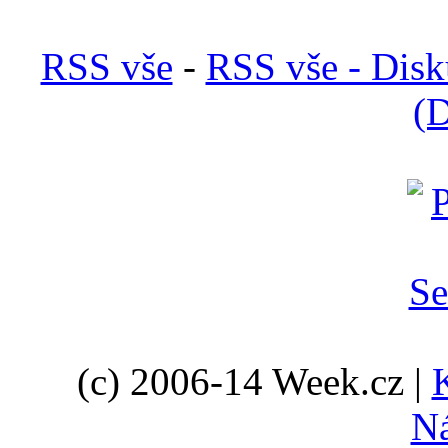
RSS vše
-
RSS vše - Disk
(D
(c) 2006-14 Week.cz |
N