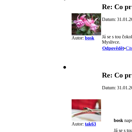
Re: Co pr
Datum: 31.01.2
Já se s tou čok
Autor:
bosk
Myslivce.
Odpovědět
•
Cit
Re: Co pr
Datum: 31.01.2
bosk
naps
Autor:
tak63
Já se s t