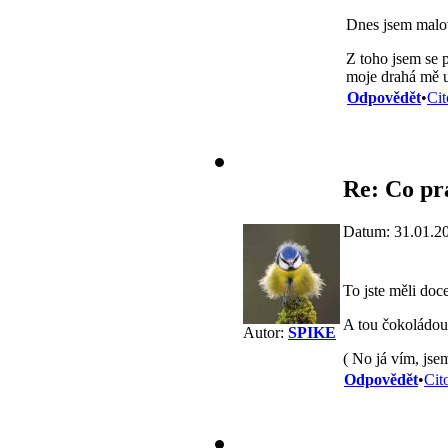
Dnes jsem malov
Z toho jsem se p
moje drahá mě u
Odpovědět
•
Cit
Re: Co pr
Datum: 31.01.2
To jste měli doc
A tou čokoládou 
Autor:
SPIKE
( No já vím, jse
Odpovědět
•
Cit