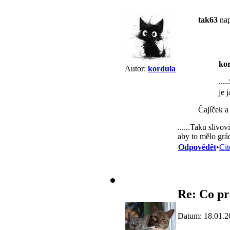
tak63
nap
ko
Autor:
kordula
...
je 
Čajíček a
......Taku slivo
aby to mělo gr
Odpovědět
•
Cit
Re: Co pr
Datum: 18.01.2