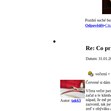
Pozdní suché bu
Odpovědět
•
Cit
Re: Co pr
Datum: 31.01.2
večerní +
Červené si dám 
Včera večer jsem
začal u tv klimb
nápad, že mě pr
Autor:
tak63
zazvonil, tak js
zeď v obýváku a .