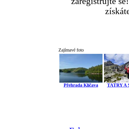
zaregistrujte s
získát
Zajímavé foto
Přehrada Klíčava
TATRY A 