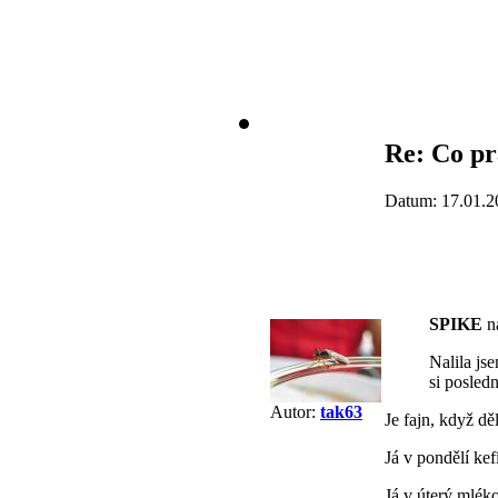
Re: Co pr
Datum: 17.01.2
SPIKE
na
Nalila js
si posled
Autor:
tak63
Je fajn, když děl
Já v pondělí kefí
Já v úterý mléko