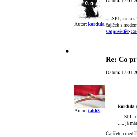
Datum: 17.01.2
.....SPI , co to 
Autor:
kordula
čajíček s mede
Odpovědět
•
Cit
Re: Co pr
Datum: 17.01.2
kordula
n
Autor:
tak63
.....SPI ,
..... já 
Čajíček a medíč