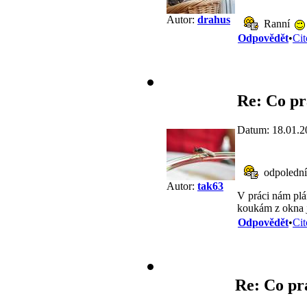
Autor:
drahus
Ranní
Odpovědět
•
Cit
Re: Co pr
Datum: 18.01.2
odpoledn
Autor:
tak63
V práci nám plá
koukám z okna j
Odpovědět
•
Cit
Re: Co pr