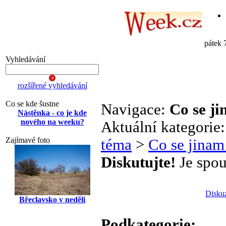
pátek 
Vyhledávání
rozšířené vyhledávání
Co se kde šustne
Navigace:
Co se j
Nástěnka - co je kde
nového na weeku?
Aktuální kategorie
Zajímavé foto
téma
>
Co se jinam
Diskutujte!
Je spou
Disku
Břeclavsko v neděli
Podkategorie: