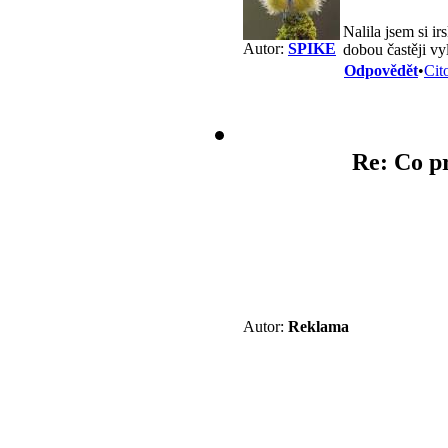
Nalila jsem si i
Autor:
SPIKE
dobou častěji v
Odpovědět
•
Cit
Re: Co p
Autor:
Reklama