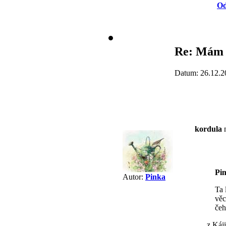
Od
Re: Mám 
Datum: 26.12.2
kordula
n
Pi
Autor:
Pinka
Ta 
věc
čeh
......z Ká