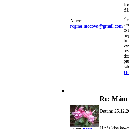
Kor
těž
Čem
Autor:
ko
regina.mocova@gmail.com
to 
nep
fun
vys
nes
dos
pit
kd
Od
Re: Mám 
Datum: 25.12.2
U nás klasika-k