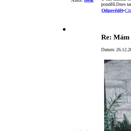
Autor:
bosk
pondělí.Dnes ta
Odpovědět
•
Cit
Re: Mám 
Datum: 26.12.2