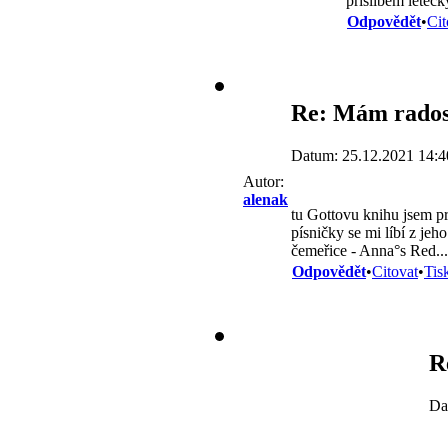
příslibem leteck
Odpovědět
•
Cit
Re: Mám rados
Datum: 25.12.2021 14:4
Autor:
alenak
tu Gottovu knihu jsem pro
písničky se mi líbí z jeho
čemeřice - Anna°s Red... 
Odpovědět
•
Citovat
•
Tis
R
Da