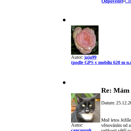
Odpovědět
•
Cit
Autor:
jaja99
(podle GPS v mobilu 620 m n.
Re: Mám 
Datum: 25.12.2
Mně letos Ježíše
Autor:
věnováním od aut
cancourek
velikosti větší 