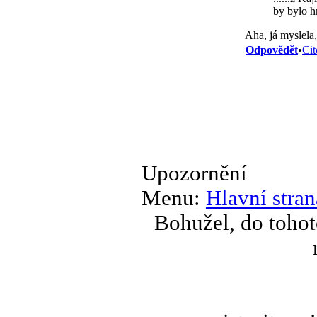
by bylo h
Aha, já myslela,
Odpovědět
•
Cit
Upozornění
Menu:
Hlavní stran
Bohužel, do tohot