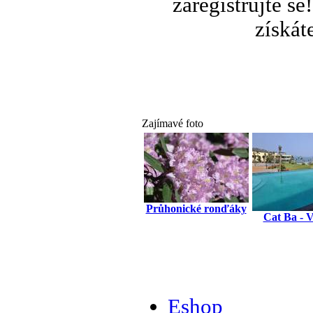
zaregistrujte s
získát
Zajímavé foto
Průhonické ronďáky
Cat Ba - 
Eshop