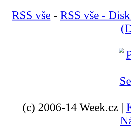
RSS vše
-
RSS vše - Disk
(D
(c) 2006-14 Week.cz |
N