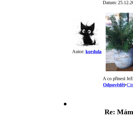
Datum: 25.12.2
Autor:
kordula
A co přinesl Je
Odpovědět
•
Cit
Re: Mám 