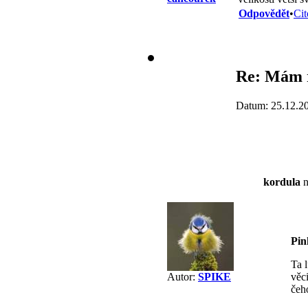
Odpovědět
•
Cit
Re: Mám r
Datum: 25.12.2
kordula
n
Pin
Ta l
věci
Autor:
SPIKE
čeh