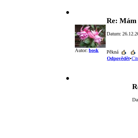
Re: Mám 
Datum: 26.12.2
Autor:
bosk
Pěkná
Odpovědět
•
Cit
R
Da