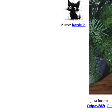
Autor:
kordula
to je ta lucerna 
Odpovědět
•
Cit