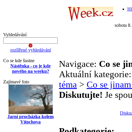
Hl
sobota 8
Vyhledávání
rozšířené vyhledávání
Co se kde šustne
Navigace:
Co se j
Nástěnka - co je kde
nového na weeku?
Aktuální kategorie
Zajímavé foto
téma
>
Co se jinam
Diskutujte!
Je spou
Disku
Jarní procházka kolem
Vítochova
Podkategorie: