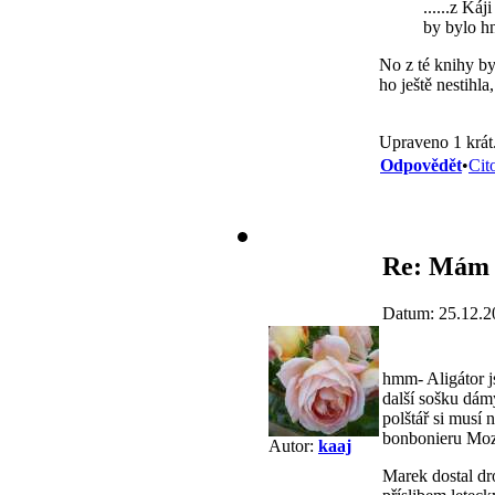
......z Ká
by bylo hn
No z té knihy by
ho ještě nestihla,
Upraveno 1 krát
Odpovědět
•
Cit
Re: Mám 
Datum: 25.12.2
hmm- Aligátor j
další sošku dámy
polštář si musí 
bonbonieru Mozar
Autor:
kaaj
Marek dostal dro