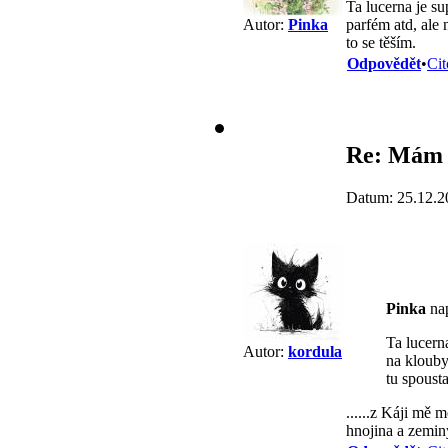
Ta lucerna je su
parfém atd, ale 
Autor:
Pinka
to se těším.
Odpovědět
•
Cit
Re: Mám 
Datum: 25.12.2
Pinka
nap
Ta lucern
Autor:
kordula
na klouby
tu spousta
......z Káji mě 
hnojina a zemin