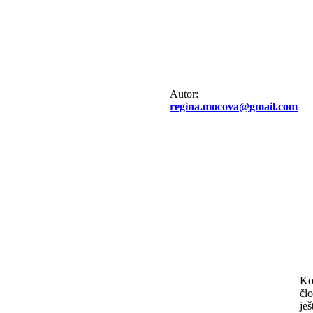
Autor:
regina.mocova@gmail.com
Ko
člo
ješ