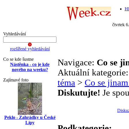
Hl
čtvrtek 6
Vyhledávání
rozšířené vyhledávání
Co se kde šustne
Navigace:
Co se j
Nástěnka - co je kde
nového na weeku?
Aktuální kategorie
Zajímavé foto
téma
>
Co se jinam
Diskutujte!
Je spou
Disku
Peklo - Zahrádky u České
Lípy
Podkategorie: