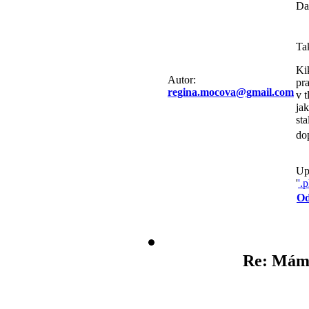
Da
Ta
Ki
Autor:
pra
regina.mocova@gmail.com
v t
jak
sta
do
Up
'
'.
Od
Re: Mám 