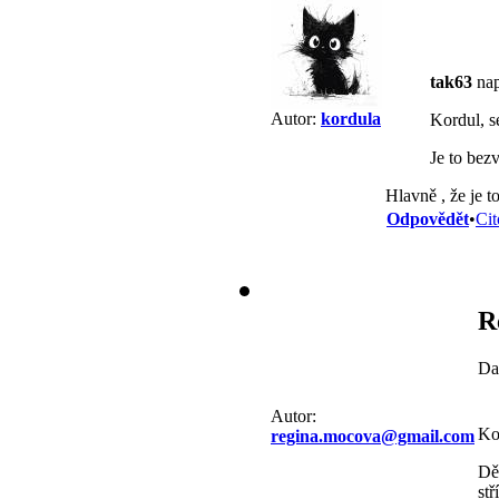
tak63
nap
Autor:
kordula
Kordul, s
Je to bez
Hlavně , že je t
Odpovědět
•
Cit
R
Da
Autor:
Ko
regina.mocova@gmail.com
Dě
stř