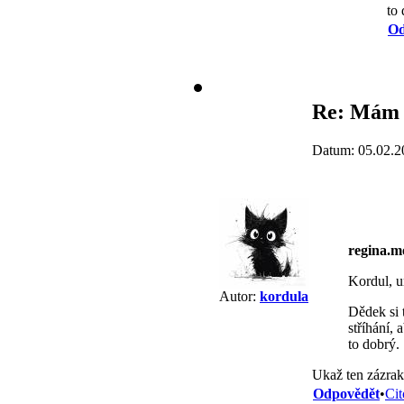
to 
Od
Re: Mám 
Datum: 05.02.2
regina.
Kordul, u
Autor:
kordula
Dědek si 
stříhání, 
to dobrý.
Ukaž ten zázrak
Odpovědět
•
Cit