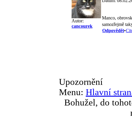
Datum: 08.02.2
Manco, obrovsk
Autor:
samozřejmě ta
cancourek
Odpovědět
•
Cit
Upozornění
Menu:
Hlavní stran
Bohužel, do tohot