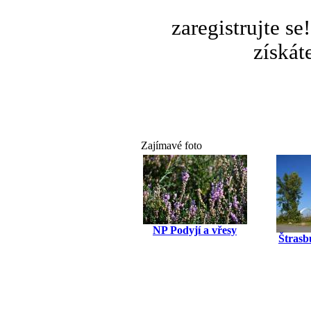
zaregistrujte s
získát
Zajímavé foto
NP Podyjí a vřesy
Štrasb