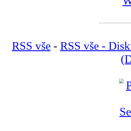
W
RSS vše
-
RSS vše - Disk
(D