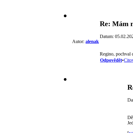
Re: Mám r
Datum: 05.02.20
Autor:
alenak
Regino, pochval d
Odpovědět
•
Cito
R
Da
Děd
Je
[
w