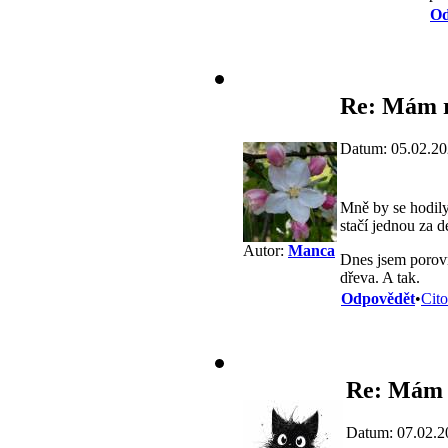
Od
Re: Mám r
Datum: 05.02.20
Mně by se hodily 
stačí jednou za de
Autor:
Manca
Dnes jsem porovn
dřeva. A tak.
Odpovědět
•
Cito
Re: Mám 
Datum: 07.02.2