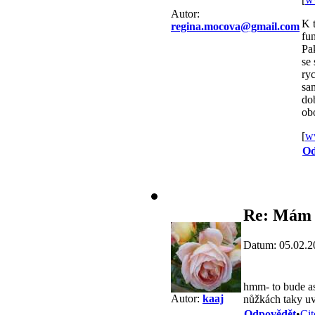
Autor:
K t
regina.mocova@gmail.com
fu
Pa
se 
ryc
sa
dob
obo
[
w
Od
Re: Mám 
Datum: 05.02.2
hmm- to bude a
Autor:
kaaj
nůžkách taky uva
Odpovědět
•
Cit