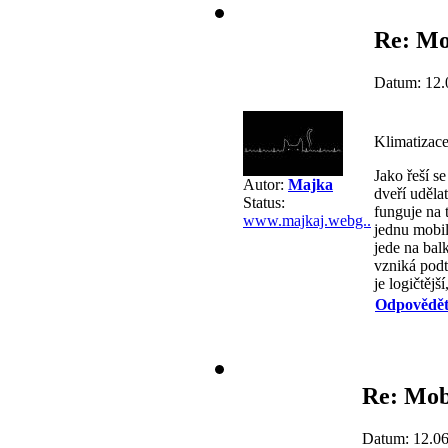
Re: Mo
Datum: 12.
Klimatizace
Jako řeší s
Autor:
Majka
dveří uděla
Status:
funguje na 
www.majkaj.webg..
jednu mobil
jede na bal
vzniká podt
je logičtějš
Odpovědě
Re: Mob
Datum: 12.06