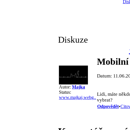
Dis
Diskuze
Mobilní
Datum: 11.06.2
Autor:
Majka
Status:
Lidi, máte někd
www.majkaj.webg..
vybrat?
Odpovědět
•
Citov