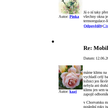
Já o ní taky př
všechny okna je
Autor:
Pinka
termoregulace-št
Odpovědět
•
Cit
Re: Mobil
Datum: 12.06.2
máme klimu na pe
vychladí celý b
ložnici jen škví
nebyla ani drahá
klimu jen sem ta
Autor:
kaaj
zapojil odborník
v Chorvatsku maj
poslední roky js