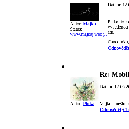
Datum: 12.
Pinko, to j
Autor:
Majka
vyvedenou r
Status:
zdi.
www.majkaj.webg..
Cancourku, 
Odpovědě
Re: Mobil
Datum: 12.06.2
Majko a nešlo by
Autor:
Pinka
Odpovědět
•
Cit