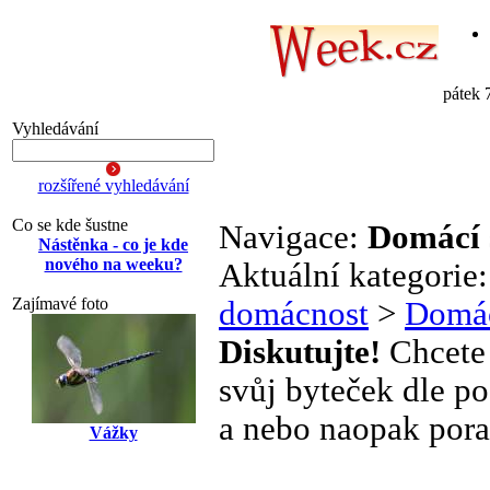
pátek 
Vyhledávání
rozšířené vyhledávání
Co se kde šustne
Navigace:
Domácí 
Nástěnka - co je kde
nového na weeku?
Aktuální kategorie
Zajímavé foto
domácnost
>
Domác
Diskutujte!
Chcete 
svůj byteček dle po
a nebo naopak pora
Vážky