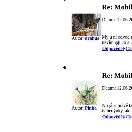
Re: Mobil
Datum: 12.06.2
My u ní odvod n
Autor:
drahus
nevím
Jo a 
Odpovědět
•
Cit
Re: Mobil
Datum: 12.06.2
No já si právě t
Autor:
Pinka
ty bedýnky, ale
Odpovědět
•
Cit