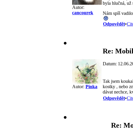
byla hlučná, už
Autor:
cancourek
Nám spíš vadilo
Odpovědět
•
Cit
Re: Mobil
Datum: 12.06.2
Tak jsem koukala
kostky , nebo zm
Autor:
Pinka
dávat nechce, k
Odpovědět
•
Cit
Re: Mo