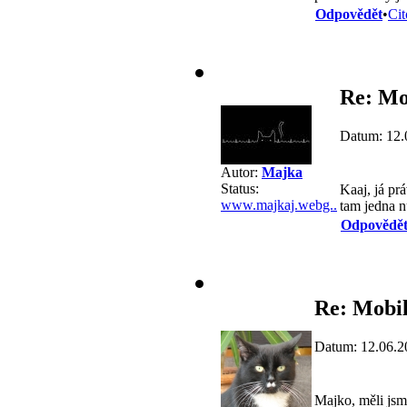
Odpovědět
•
Cit
Re: Mo
Datum: 12.
Autor:
Majka
Status:
Kaaj, já prá
www.majkaj.webg..
tam jedna n
Odpovědě
Re: Mobil
Datum: 12.06.2
Majko, měli jsme