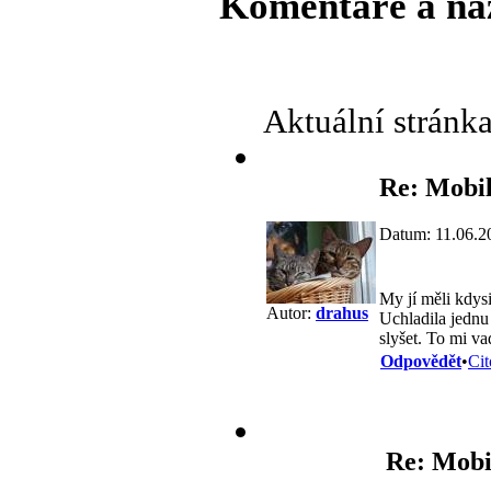
Komentáře a ná
Aktuální stránk
Re: Mobil
Datum: 11.06.2
My jí měli kdys
Autor:
drahus
Uchladila jednu 
slyšet. To mi va
Odpovědět
•
Cit
Re: Mobi