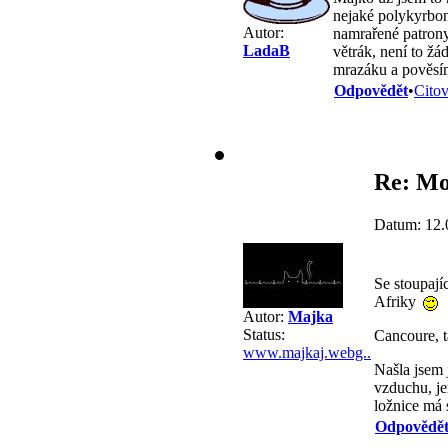
nejaké polykyrboná
Autor:
namrařené patrony
LadaB
větrák, není to žá
mrazáku a pověsím
Odpovědět
•
Citov
Re: Mo
Datum: 12.
Se stoupají
Afriky
Autor:
Majka
Status:
Cancoure, t
www.majkaj.webg..
Našla jsem 
vzduchu, je
ložnice má 
Odpovědě