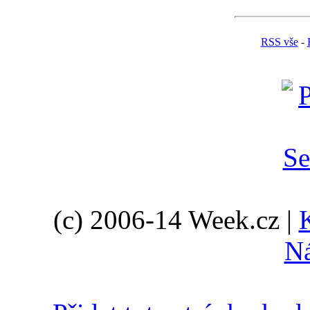
RSS vše
-
(c) 2006-14 Week.cz |
N