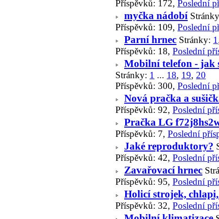
Příspěvků: 172,
Poslední p
myčka nádobí
Stránk
Příspěvků: 109,
Poslední p
Parní hrnec
Stránky:
1
Příspěvků: 18,
Poslední př
Mobilní telefon - jak 
Stránky:
1
...
18
,
19
,
20
Příspěvků: 300,
Poslední p
Nová pračka a sušič
Příspěvků: 92,
Poslední př
Pračka LG f72j8hs2
Příspěvků: 7,
Poslední přís
Jaké reproduktory?
Příspěvků: 42,
Poslední př
Zavařovací hrnec
Str
Příspěvků: 95,
Poslední př
Holicí strojek, chlapi
Příspěvků: 32,
Poslední př
Mobilní klimatizace