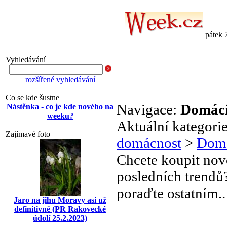
pátek 
Vyhledávání
rozšířené vyhledávání
Co se kde šustne
Navigace:
Domácí
Nástěnka - co je kde nového na
weeku?
Aktuální kategori
Zajímavé foto
domácnost
>
Domá
Chcete koupit nov
posledních trendů?
poraďte ostatním..
Jaro na jihu Moravy asi už
definitivně (PR Rakovecké
údolí 25.2.2023)