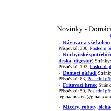
Novinky - Domácí
Kávovar a vše kolem 
Příspěvků: 300,
Poslední p
Kuchyňské spotřebiče
deska, digestoř)
Stránky
Příspěvků: 193,
Poslední p
Domácí nářadí
Stránk
Příspěvků: 83,
Poslední př
Fritovací hrnec
Strán
Příspěvků: 50,
Poslední př
regina.mocova@gmail.com
Mixéry, roboty, šlehač