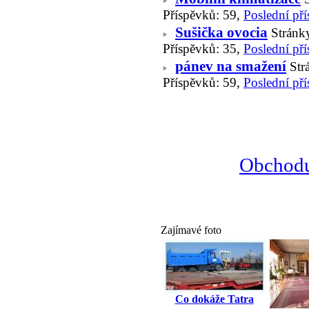
Příspěvků: 59,
Poslední př
Sušička ovocia
Stránk
Příspěvků: 35,
Poslední př
pánev na smažení
Str
Příspěvků: 59,
Poslední př
Obchodu
Zajímavé foto
Co dokáže Tatra