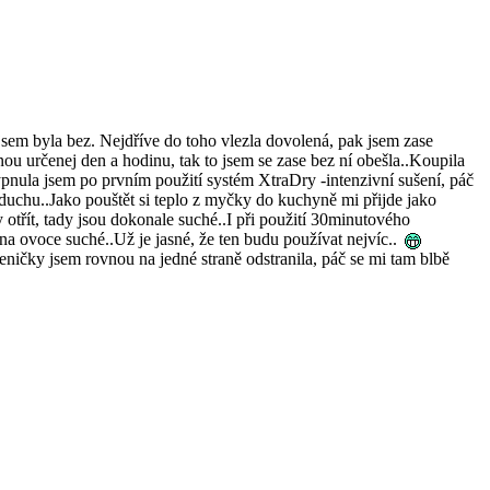
sem byla bez. Nejdříve do toho vlezla dovolená, pak jsem zase
nou určenej den a hodinu, tak to jsem se zase bez ní obešla..Koupila
ypnula jsem po prvním použití systém XtraDry -intenzivní sušení, páč
duchu..Jako pouštět si teplo z myčky do kuchyně mi přijde jako
 otřít, tady jsou dokonale suché..I při použití 30minutového
na ovoce suché..Už je jasné, že ten budu používat nejvíc..
ničky jsem rovnou na jedné straně odstranila, páč se mi tam blbě