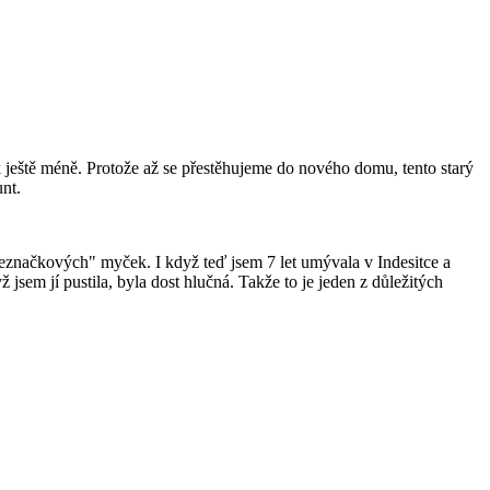
ještě méně. Protože až se přestěhujeme do nového domu, tento starý
unt.
neznačkových" myček. I když teď jsem 7 let umývala v Indesitce a
jsem jí pustila, byla dost hlučná. Takže to je jeden z důležitých