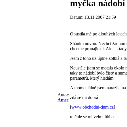
myčka nádobí
Datum: 13.11.2007 21:59
Opustila mě po dlouhých letec
Sháním novou. Nechci žádnou dr
chceme pronajímat. Ale..... tady
Jsem z toho už úplně zblblá a ta
Neustále jsem se motala okolo 
taky to nádobí bylo čistý a sum
parametrů, který hledám.
A momentálně jsem narazila na 
Autor:
zdá se mi dobrá
Amee
[
www.obchodni-dum.cz
]
u téhle se mi velmi líbí cena