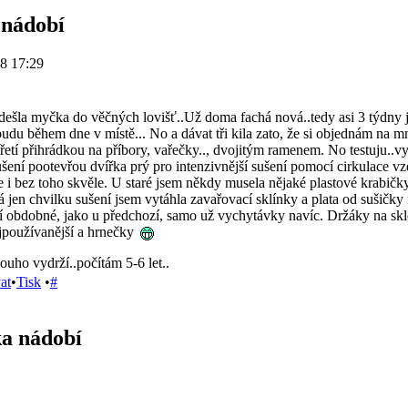
 nádobí
8 17:29
dešla myčka do věčných lovišť..Už doma fachá nová..tedy asi 3 týdny j
budu během dne v místě... No a dávat tři kila zato, že si objednám na m
řetí přihrádkou na příbory, vařečky.., dvojitým ramenem. No testuju..v
šení pootevřou dvířka prý pro intenzivnější sušení pomocí cirkulace vz
e i bez toho skvěle. U staré jsem někdy musela nějaké plastové krabičky
jen chvilku sušení jsem vytáhla zavařovací sklínky a plata od sušičky 
í obdobné, jako u předchozí, samo už vychytávky navíc. Držáky na skle
jpoužívanější a hrnečky
ouho vydrží..počítám 5-6 let..
at
•
Tisk
•
#
a nádobí