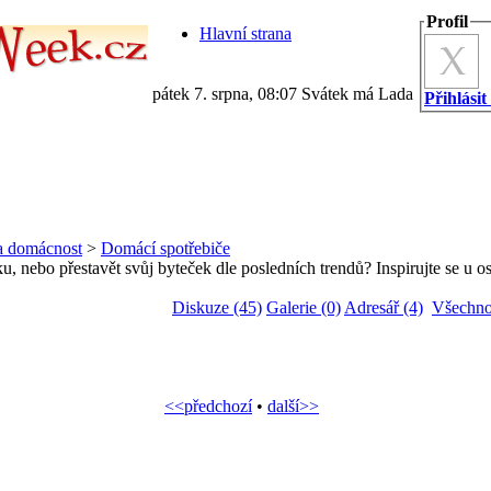
Profil
Hlavní strana
pátek 7. srpna, 08:07 Svátek má Lada
Přihlásit
a domácnost
>
Domácí spotřebiče
, nebo přestavět svůj byteček dle posledních trendů? Inspirujte se u o
Diskuze (45)
Galerie (0)
Adresář (4)
Všechno
<<předchozí
•
další>>