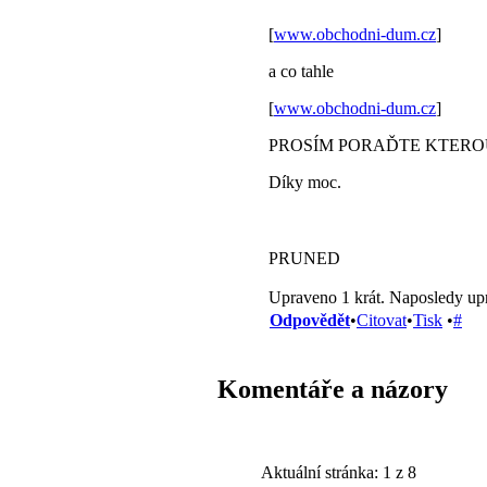
[
www.obchodni-dum.cz
]
a co tahle
[
www.obchodni-dum.cz
]
PROSÍM PORAĎTE KTEROU
Díky moc.
PRUNED
Upraveno 1 krát. Naposledy up
Odpovědět
•
Citovat
•
Tisk
•
#
Komentáře a názory
Aktuální stránka:
1 z 8