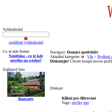
Vyhledávání
rozšířené vyhledávání
Co se kde šustne
Navigace:
Domácí spotřebiče
Nástěnka - co je kde
Aktuální kategorie:
Vše
>
Bydlení 
nového na weeku?
Diskutujte!
Chcete koupit novou pračku
Zajímavé foto
Diskuze
Klikni pro filtrování
Bunratty
Tagy:
myčky
test