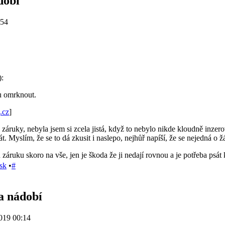
dobí
:54
):
u omrknout.
.cz
]
 záruky, nebyla jsem si zcela jistá, když to nebylo nikde kloudně inzer
kát. Myslím, že se to dá zkusit i naslepo, nejhůř napíší, že se nejedná 
ruku skoro na vše, jen je škoda že ji nedají rovnou a je potřeba psát
sk
•
#
a nádobí
019 00:14