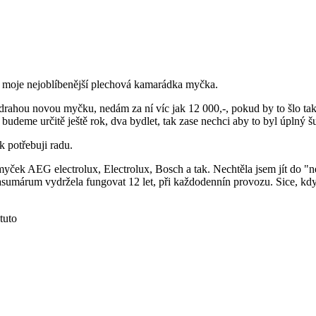
h moje nejoblíbenější plechová kamarádka myčka.
ahou novou myčku, nedám za ní víc jak 12 000,-, pokud by to šlo tak 
 budeme určitě ještě rok, dva bydlet, tak zase nechci aby to byl úplný š
k potřebuji radu.
myček AEG electrolux, Electrolux, Bosch a tak. Nechtěla jsem jít do "
asumárum vydržela fungovat 12 let, při každodennín provozu. Sice, když 
tuto