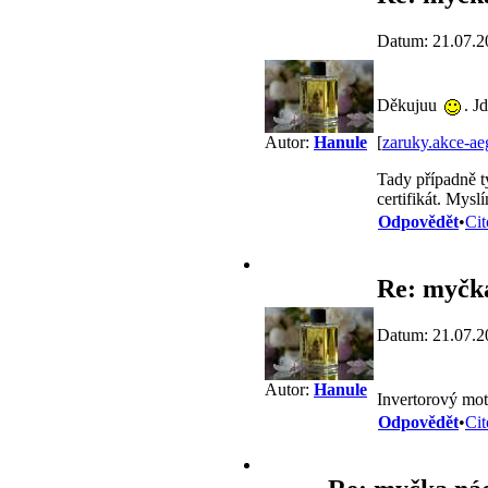
Datum: 21.07.2
Děkujuu
. J
[
zaruky.akce-ae
Autor:
Hanule
Tady případně ty
certifikát. Mysl
Odpovědět
•
Cit
Re: myčk
Datum: 21.07.2
Autor:
Hanule
Invertorový moto
Odpovědět
•
Cit