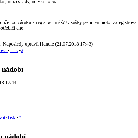
ledáš, můžeš tady, ne v eshopu.
uženou záruku k registraci máš? U sušky jsem ten motor zaregistrovala 
otřebiči ano.
. Naposledy upravil Hanule (21.07.2018 17:43)
ovat
•
Tisk
•
#
 nádobí
18 17:43
la
vat
•
Tisk
•
#
a nádobí