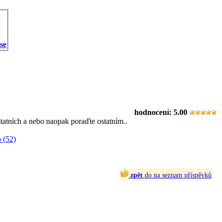
 se
hodnocení:
5.00
statních a nebo naopak poraďte ostatním..
 (52)
zpět
do na seznam příspěvků