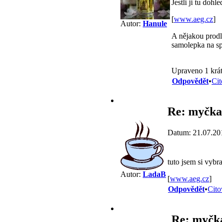
Jestli ji tu doh
[
www.aeg.cz
]
Autor:
Hanule
A nějakou prodlo
samolepka na sp
Upraveno 1 krát
Odpovědět
•
Cit
Re: myčka
Datum: 21.07.20
tuto jsem si vybra
Autor:
LadaB
[
www.aeg.cz
]
Odpovědět
•
Cito
Re: myčk