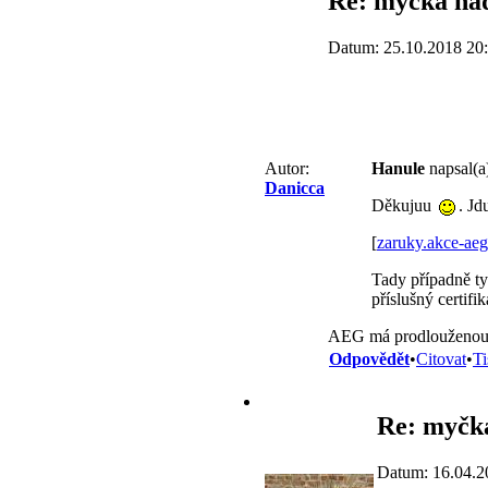
Re: myčka ná
Datum: 25.10.2018 20
Hanule
napsal(a
Autor:
Danicca
Děkujuu
. Jd
[
zaruky.akce-aeg
Tady případně ty
příslušný certifi
AEG má prodlouženou zá
Odpovědět
•
Citovat
•
Ti
Re: myčk
Datum: 16.04.2