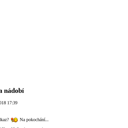
a nádobí
018 17:39
odkaz?
Na pokochání...