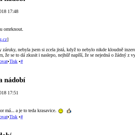
018 17:48
du omrknout.
g.cz
]
 záruky, nebyla jsem si zcela jistá, když to nebylo nikde kloudně inzer
ím, že se to dá zkusit i naslepo, nejhůř napíší, že se nejedná o žádný z
ovat
•
Tisk
•
#
a nádobí
018 17:51
r má... a je to teda krasavice.
ovat
•
Tisk
•
#