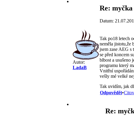
Re: myčka
Datum: 21.07.201
Tak po18 letech o
neměla jistotu,že 
jsem zase AEG s t
se před koncem su
blbost a usušeno j
Autor:
programu který má 
LadaB
Vnitřní uspořádán
vešly mé velké ne
Tak uvidím, jak dl
Odpovědět
•
Citov
Re: myčk