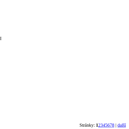
I
Stránky:
1
2
3
4
5
6
7
8
|
další