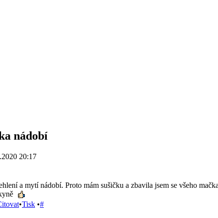
ka nádobí
.2020 20:17
žehlení a mytí nádobí. Proto mám sušičku a zbavila jsem se všeho m
lkyně
itovat
•
Tisk
•
#