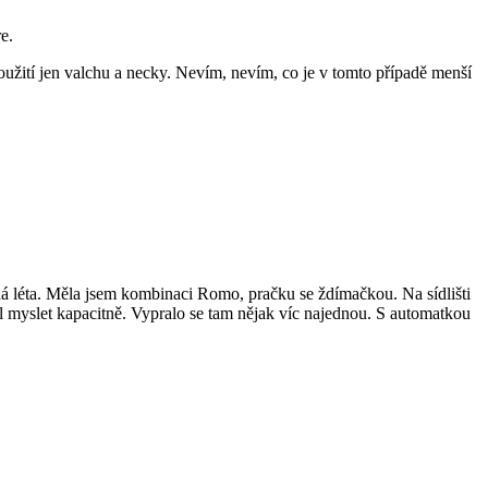
e.
oužití jen valchu a necky. Nevím, nevím, co je v tomto případě menší
á léta. Měla jsem kombinaci Romo, pračku se ždímačkou. Na sídlišti
el myslet kapacitně. Vypralo se tam nějak víc najednou. S automatkou