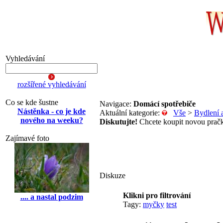
Vyhledávání
rozšířené vyhledávání
Co se kde šustne
Navigace:
Domácí spotřebiče
Nástěnka - co je kde
Aktuální kategorie:
Vše
>
Bydlení 
nového na weeku?
Diskutujte!
Chcete koupit novou pračku
Zajímavé foto
Diskuze
Klikni pro filtrování
.... a nastal podzim
Tagy:
myčky
test