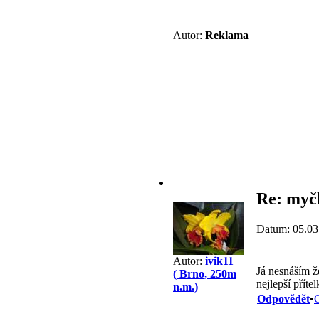
Autor:
Reklama
Re: myč
Datum: 05.03
Autor:
ivik11
Já nesnáším 
( Brno, 250m
nejlepší příte
n.m.)
Odpovědět
•
C