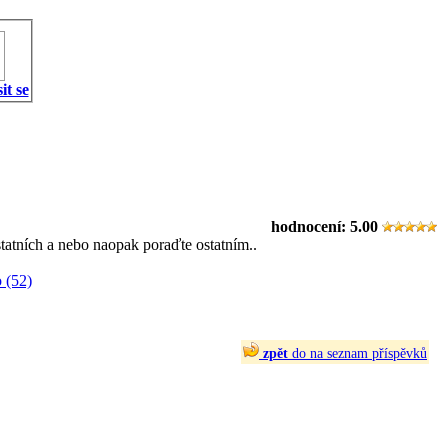
it se
hodnocení:
5.00
statních a nebo naopak poraďte ostatním..
 (52)
zpět
do na seznam příspěvků