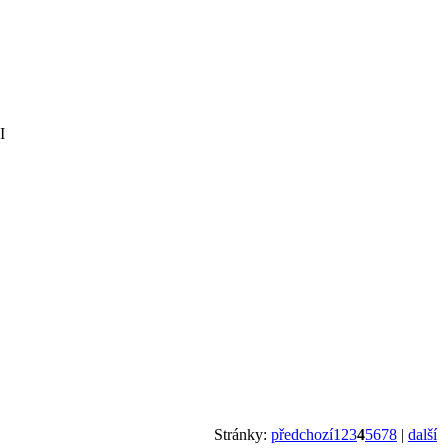
I
Stránky:
předchozí
1
2
3
4
5
6
7
8
|
další