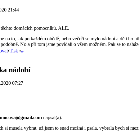
020 21:44
 těchto domácích pomocníků. ALE.
na to, jak po každém obědě, nebo večeři se mylo nádobí a děti ho utíraly
 a podobně. No a při tom jsme povídali o všem možném. Pak se to naháze
ovat
•
Tisk
•
#
ka nádobí
.2020 07:27
.mocova@gmail.com
napsal(a):
 si musela vybrat, už jsem to snad možná i psala, vybrala bych si m