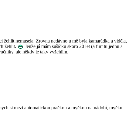
věcí žehlit nemusela. Zrovna nedávno u mě byla kamarádka a viděla,
ch žehlit.
Jenže já mám sušičku skoro 20 let (a furt tu jednu a
 ručníky, ale někdy je taky vyžehlím.
a bych si mezi automatickou pračkou a myčkou na nádobí, myčku.