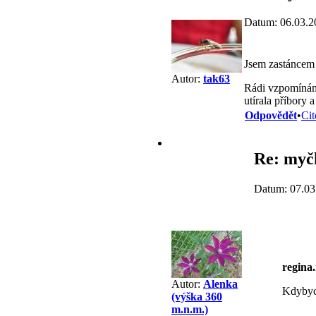
Datum: 06.03.2
Jsem zastáncem
Autor:
tak63
Rádi vzpomínáme 
utírala příbory
Odpovědět
•
Cit
Re: myč
Datum: 07.03
regina
Autor:
Alenka
Kdybych
(výška 360
m.n.m.)