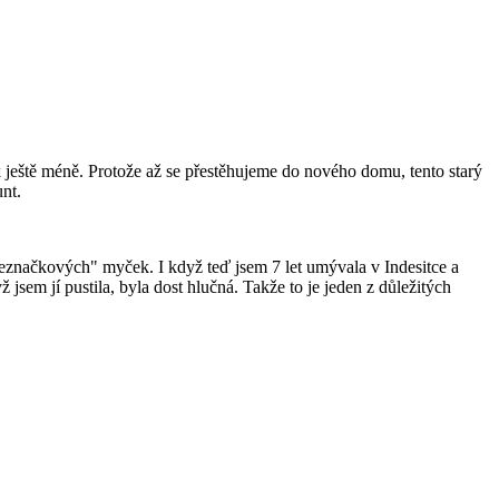
ještě méně. Protože až se přestěhujeme do nového domu, tento starý
unt.
neznačkových" myček. I když teď jsem 7 let umývala v Indesitce a
jsem jí pustila, byla dost hlučná. Takže to je jeden z důležitých