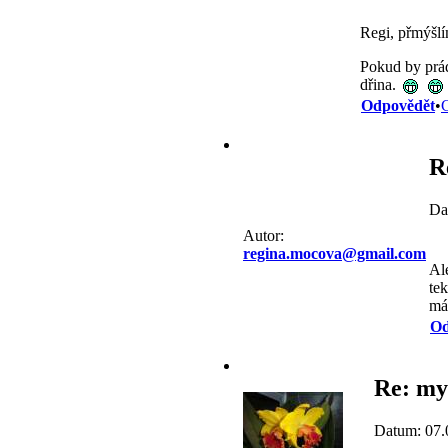
Regi, přmýšlí
Pokud by prád
dřina.
Odpovědět
•
C
R
Da
Autor:
regina.mocova@gmail.com
Al
te
má
Od
Re: my
Datum: 07.