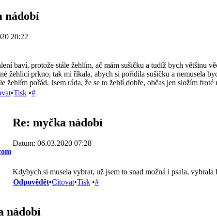
 nádobí
020 20:22
hlení baví, protože stále žehlím, ač mám sušičku a tudíž bych většinu 
é žehlicí prkno, tak mi říkala, abych si pořídila sušičku a nemusela by
ale žehlím pořád. Jsem ráda, že se to žehlí dobře, občas jen složím froté
ovat
•
Tisk
•
#
Re: myčka nádobí
Datum: 06.03.2020 07:28
com
Kdybych si musela vybrat, už jsem to snad možná i psala, vybral
Odpovědět
•
Citovat
•
Tisk
•
#
a nádobí