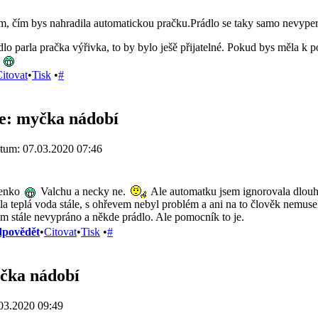
m, čím bys nahradila automatickou pračku.Prádlo se taky samo nevyper
lo parla pračka výřivka, to by bylo ješě přijatelné. Pokud bys měla k p
itovat
•
Tisk
•
#
e: myčka nádobí
tum: 07.03.2020 07:46
enko
Valchu a necky ne.
Ale automatku jsem ignorovala dlouh
kla teplá voda stále, s ohřevem nebyl problém a ani na to člověk nemus
m stále nevypráno a někde prádlo. Ale pomocník to je.
povědět
•
Citovat
•
Tisk
•
#
čka nádobí
03.2020 09:49