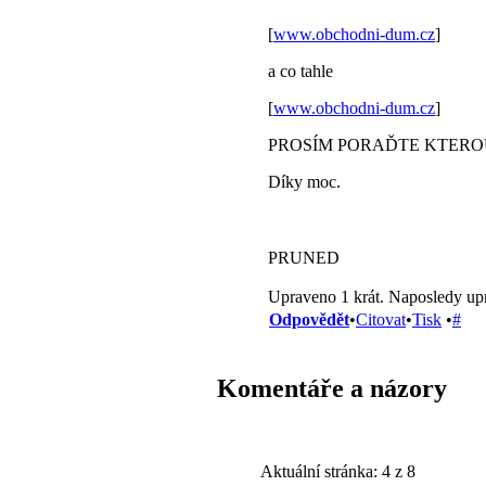
[
www.obchodni-dum.cz
]
a co tahle
[
www.obchodni-dum.cz
]
PROSÍM PORAĎTE KTEROU
Díky moc.
PRUNED
Upraveno 1 krát. Naposledy up
Odpovědět
•
Citovat
•
Tisk
•
#
Komentáře a názory
Aktuální stránka:
4 z 8