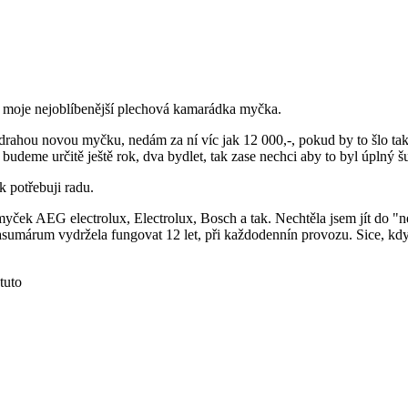
h moje nejoblíbenější plechová kamarádka myčka.
ahou novou myčku, nedám za ní víc jak 12 000,-, pokud by to šlo tak 
 budeme určitě ještě rok, dva bydlet, tak zase nechci aby to byl úplný š
k potřebuji radu.
myček AEG electrolux, Electrolux, Bosch a tak. Nechtěla jsem jít do "
asumárum vydržela fungovat 12 let, při každodennín provozu. Sice, když 
tuto