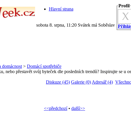
Profil
Hlavní strana
sobota 8. srpna, 11:20 Svátek má Soběslav
Přihlás
a domácnost
>
Domácí spotřebiče
, nebo přestavět svůj byteček dle posledních trendů? Inspirujte se u o
Diskuze (45)
Galerie (0)
Adresář (4)
Všechno
<<předchozí
•
další>>