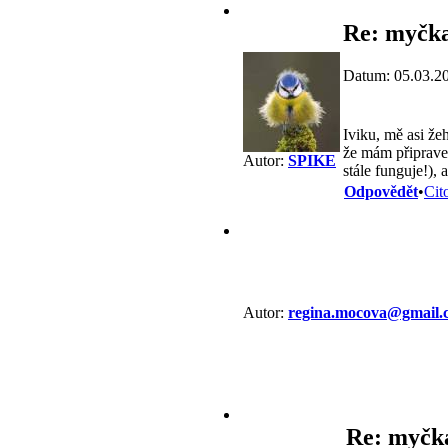
Re: myčka
Datum: 05.03.2
Iviku, mě asi že
že mám připraven
Autor:
SPIKE
stále funguje!), 
Odpovědět
•
Cit
Autor:
regina.mocova@gmail.
Re: myčk