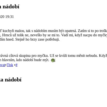
 nádobí
020 19:31
ď kuchyň malou, tak s nádobím musím být opatrná. Zatím si to po troškách 
 Hrnců už tolik ne, nevešlo by se mi to. Vadí mi, když nacpu do myčky 
dím hned. Stejně ho brzy zase potřebuji.
právná cílová skupina pro myčku. Už se kvůli tomu měnit nebudu. Když
m hlavním, kdo nádobí bude mýt.
ovat
•
Tisk
•
#
a nádobí