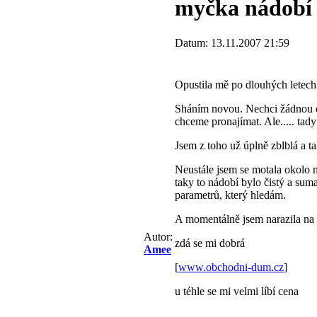
myčka nádobí
Datum: 13.11.2007 21:59
Opustila mě po dlouhých letec
Sháním novou. Nechci žádnou dr
chceme pronajímat. Ale..... tady
Jsem z toho už úplně zblblá a ta
Neustále jsem se motala okolo 
taky to nádobí bylo čistý a sum
parametrů, který hledám.
A momentálně jsem narazila na 
Autor:
zdá se mi dobrá
Amee
[
www.obchodni-dum.cz
]
u téhle se mi velmi líbí cena