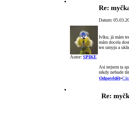
Re: myčka
Datum: 05.03.2
Ivíku, já mám te
mám docela dost,
ten umyju a ukli
Autor:
SPIKE
Asi nejsem ta s
nikdy nebude tí
Odpovědět
•
Cit
Re: myčk