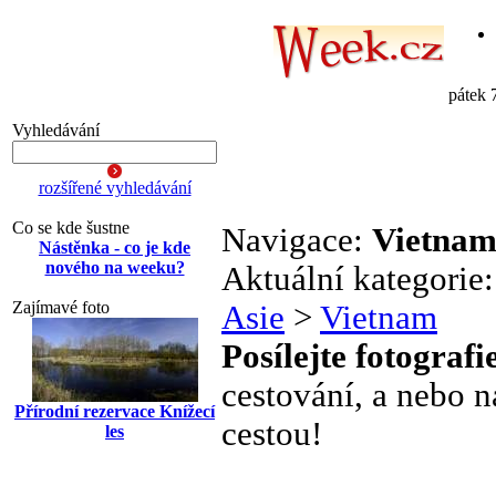
pátek 
Vyhledávání
rozšířené vyhledávání
Co se kde šustne
Navigace:
Vietna
Nástěnka - co je kde
nového na weeku?
Aktuální kategorie
Zajímavé foto
Asie
>
Vietnam
Posílejte fotografi
cestování, a nebo n
Přírodní rezervace Knížecí
cestou!
les