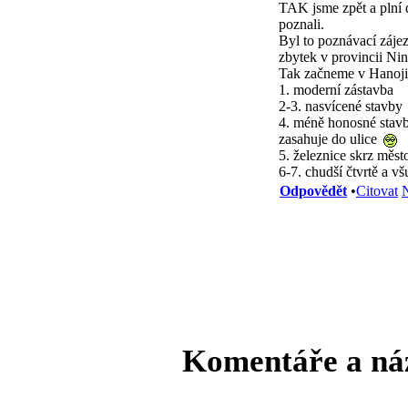
TAK jsme zpět a plní d
poznali.
Byl to poznávací zájez
zbytek v provincii Ni
Tak začneme v Hanoji
1. moderní zástavba
2-3. nasvícené stavby
4. méně honosné stavby
zasahuje do ulice
5. železnice skrz měst
6-7. chudší čtvrtě a v
Odpovědět
•
Citovat
N
Komentáře a ná