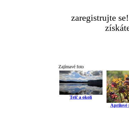
zaregistrujte s
získát
Zajímavé foto
Telč a okolí
Aprílové 