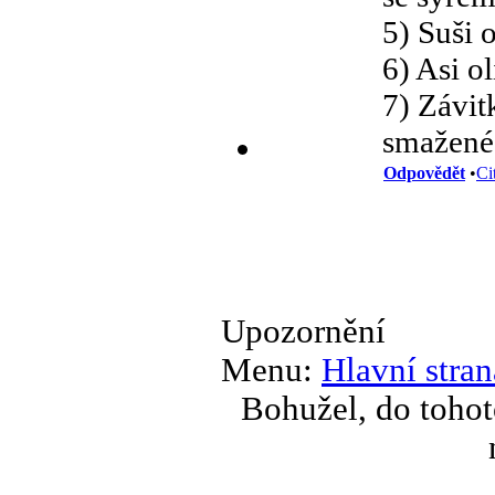
5) Suši 
6) Asi o
7) Závit
smažené 
Odpovědět
•
Ci
Upozornění
Menu:
Hlavní stran
Bohužel, do tohot