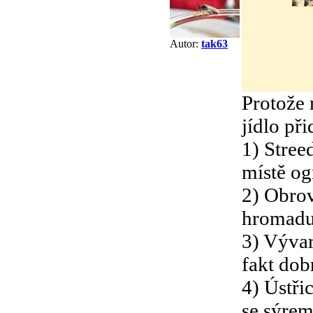
Autor:
tak63
Protože 
jídlo př
1) Stree
místě ogr
2) Obrov
hromadu 
3) Vývar
fakt dob
4) Ústři
se sýrem