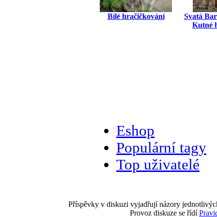
Bílé hračičkování
Svatá Bar
Kutné 
Eshop
Populární tagy
Top uživatelé
Příspěvky v diskuzi vyjadřují názory jednotlivýc
Provoz diskuze se řídí
Pravi