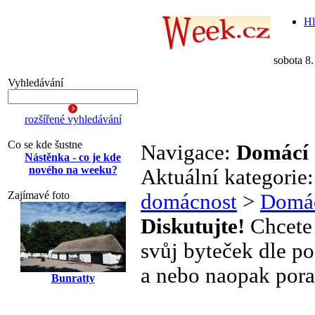
Hl
sobota 8
Vyhledávání
rozšířené vyhledávání
Co se kde šustne
Navigace:
Domácí 
Nástěnka - co je kde
nového na weeku?
Aktuální kategorie
Zajímavé foto
domácnost
>
Domác
Diskutujte!
Chcete 
svůj byteček dle po
a nebo naopak pora
Bunratty