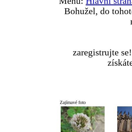
Menu:
Hlavní stran
Bohužel, do tohot
zaregistrujte s
získát
Zajímavé foto