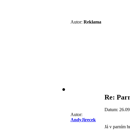
Autor:
Reklama
Re: Parn
Datum: 26.09
Autor:
AndyJirecek
Já v parním h