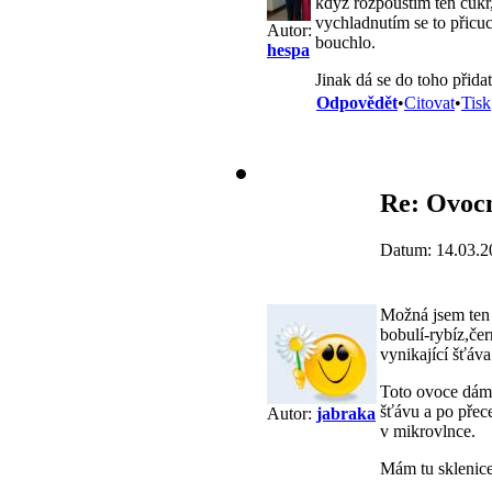
když rozpouštím ten cukr,
vychladnutím se to přicucn
Autor:
bouchlo.
hespa
Jinak dá se do toho přidat
Odpovědět
•
Citovat
•
Tisk
Re: Ovoc
Datum: 14.03.2
Možná jsem ten 
bobulí-rybíz,če
vynikající šťáva
Toto ovoce dám 
šťávu a po přec
Autor:
jabraka
v mikrovlnce.
Mám tu sklenice