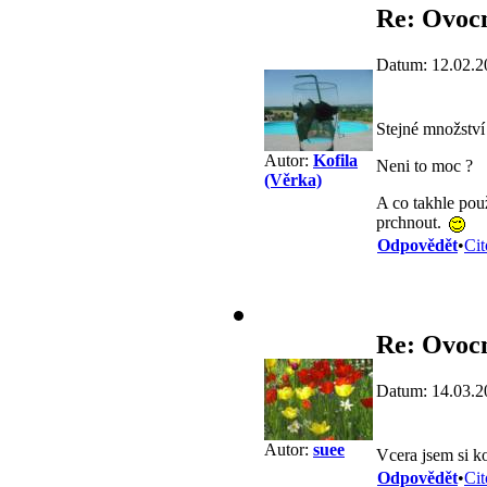
Re: Ovoc
Datum: 12.02.2
Stejné množství
Autor:
Kofila
Neni to moc ?
(Věrka)
A co takhle pou
prchnout.
Odpovědět
•
Cit
Re: Ovoc
Datum: 14.03.2
Autor:
suee
Vcera jsem si k
Odpovědět
•
Cit