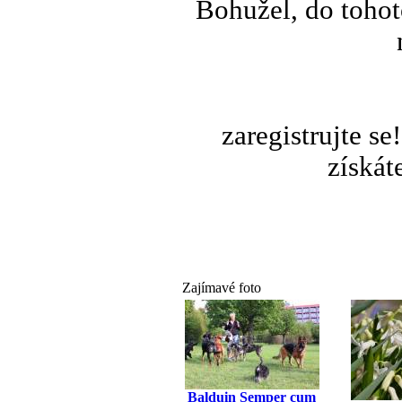
Bohužel, do tohot
zaregistrujte s
získát
Zajímavé foto
Balduin Semper cum