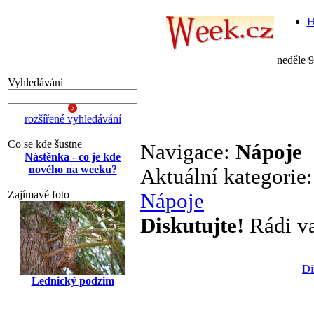
H
neděle 
Vyhledávání
rozšířené vyhledávání
Co se kde šustne
Navigace:
Nápoje
Nástěnka - co je kde
nového na weeku?
Aktuální kategorie
Zajímavé foto
Nápoje
Diskutujte!
Rádi vař
Di
Lednický podzim