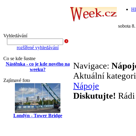
Hl
sobota 8
Vyhledávání
rozšířené vyhledávání
Co se kde šustne
Navigace:
Nápoj
Nástěnka - co je kde nového na
weeku?
Aktuální kategor
Zajímavé foto
Nápoje
Diskutujte!
Rádi 
Londýn - Tower Bridge