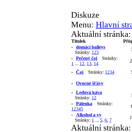
Diskuze
Menu:
Hlavní str
Aktuální stránka
Titulek
Pří
domácí baileys
Stránky:
1
2
3
Pečený čaj
Stránky:
1
...
12
,
13
,
14
Čaj
Stránky:
1
2
3
4
Ovocné šťávy
Ledová káva
Stránky:
1
2
Pálenka
Stránky:
1
2
3
4
5
Alkohol a vy
Stránky:
1
...
5
,
6
,
7
Aktuální stránka