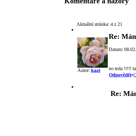
Komentáře a názory
Aktuální stránka:
4 z 21
Re: Mám
Datum: 08.02
no teda !!!!! 
Autor:
kaaj
Odpovědět
•
C
Re: Mám