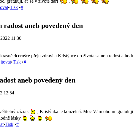
, gratuluji, ať se v životě daří
,
tovat
•
Tisk
•
#
 radost aneb povedený den
.2022 11:30
krásné dcerušce přeju zdraví a Kristýnce do života samou radost a hodně
itovat
•
Tisk
•
#
adost aneb povedený den
2 12:54
věřitelný zázrak
, Kristýnka je kouzelná. Moc Vám oboum gratuluj
 hodně lásky
at
•
Tisk
•
#