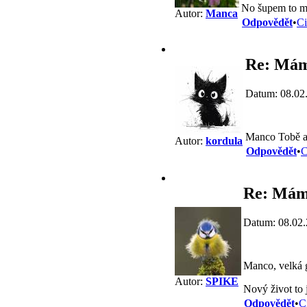
No šupem to moc
Autor:
Manca
Odpovědět
•
Ci
Re: Mám
Datum: 08.02
Manco Tobě a 
Autor:
kordula
Odpovědět
•
C
Re: Mám 
Datum: 08.02.
Manco, velká 
Autor:
SPIKE
Nový život to j
Odpovědět
•
C