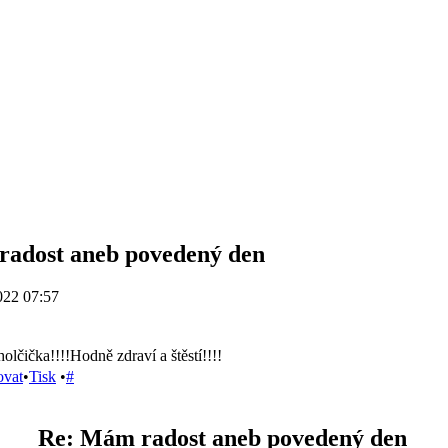
adost aneb povedený den
022 07:57
holčička!!!!Hodně zdraví a štěstí!!!!
ovat
•
Tisk
•
#
Re: Mám radost aneb povedený den