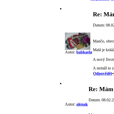
Re: Mám
Datum: 08.0
Mančo, obro
Malá je krááá
Autor:
babkaela
A nový život 
A nemáš to za
Odpovědět
•
Re: Mám 
Datum: 08.02.2
Autor:
alenak