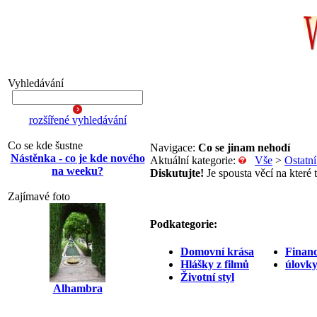
Vyhledávání
rozšířené vyhledávání
Co se kde šustne
Navigace:
Co se jinam nehodí
Nástěnka - co je kde nového
Aktuální kategorie:
Vše
>
Ostatní
na weeku?
Diskutujte!
Je spousta věcí na které 
Zajímavé foto
Podkategorie:
Domovní krása
Finan
Hlášky z filmů
úlovky
Životní styl
Alhambra