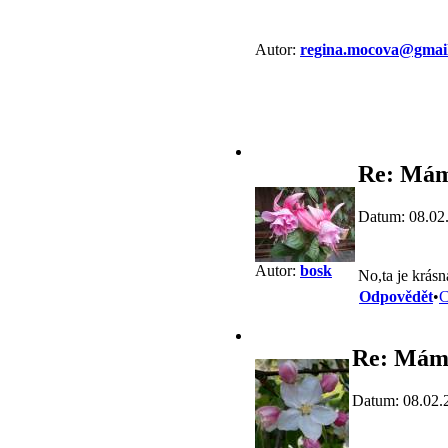
Autor:
regina.mocova@gmai
Re: Mám
Datum: 08.02
Autor:
bosk
No,ta je krásn
Odpovědět
•
C
Re: Mám 
Datum: 08.02.