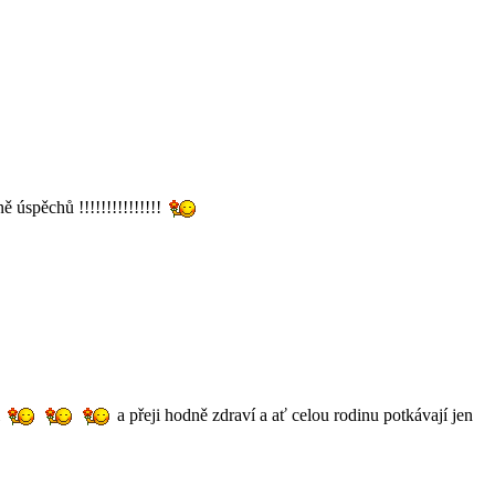
 úspěchů !!!!!!!!!!!!!!!
i
a přeji hodně zdraví a ať celou rodinu potkávají jen