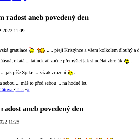
 radost aneb povedený den
2.2022 11:09
vská gratulace
..... přeji Kristýnce a všem kolkolem dlouhý a 
áásná, okatá ... tatínek ať začne přemýšlet jak si udělat zbroják
.
... jak píše Spike ... zázak zrození
.
 sebou ... máš to před sebou ... na hodně let.
Citovat
•
Tisk
•
#
radost aneb povedený den
022 11:25