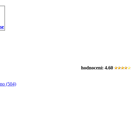
 se
hodnocení:
4.60
no (504)