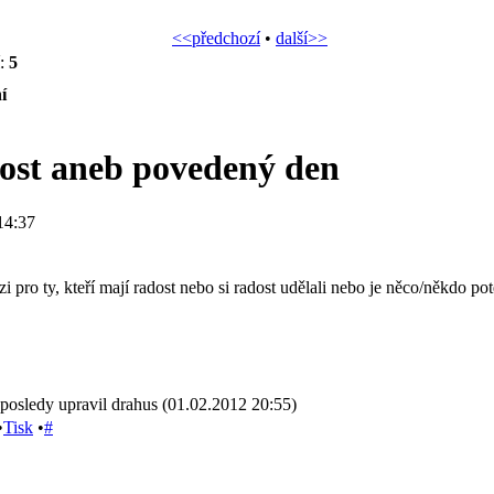
<<předchozí
•
další>>
í:
5
í
st aneb povedený den
14:37
i pro ty, kteří mají radost nebo si radost udělali nebo je něco/někdo pot
posledy upravil drahus (01.02.2012 20:55)
•
Tisk
•
#