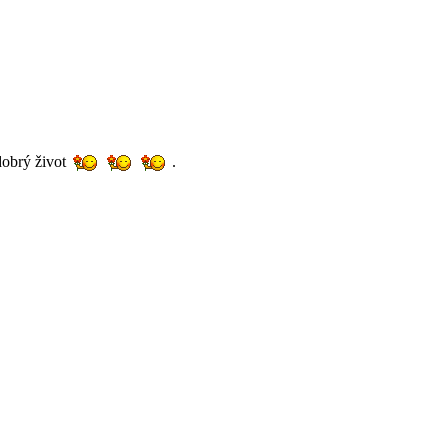
dobrý život
.