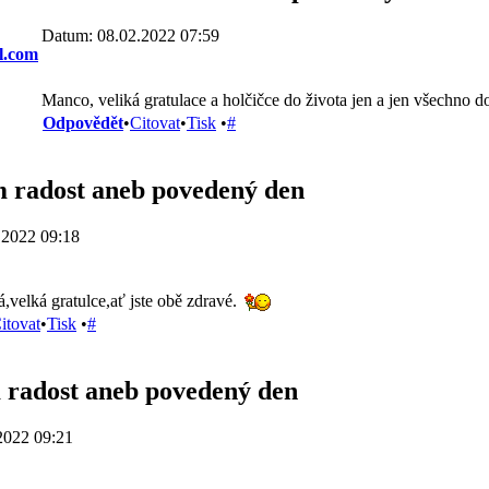
Datum: 08.02.2022 07:59
l.com
Manco, veliká gratulace a holčičce do života jen a jen všechno d
Odpovědět
•
Citovat
•
Tisk
•
#
 radost aneb povedený den
.2022 09:18
á,velká gratulce,ať jste obě zdravé.
itovat
•
Tisk
•
#
radost aneb povedený den
2022 09:21