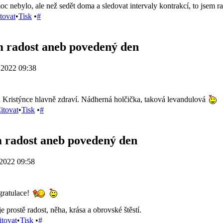
 nebylo, ale než sedět doma a sledovat intervaly kontrakcí, to jsem ra
tovat
•
Tisk
•
#
 radost aneb povedený den
.2022 09:38
Kristýnce hlavně zdraví. Nádherná holčička, taková levandulová
itovat
•
Tisk
•
#
radost aneb povedený den
2022 09:58
gratulace!
e prostě radost, něha, krása a obrovské štěstí.
itovat
•
Tisk
•
#