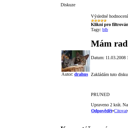
Diskuze
Výsledné hodnocen
Klikni pro filtrován
Tagy:
blb
Mám rado
Datum: 11.03.2008 
Autor:
drahus
Zakládám tuto diskuz
PRUNED
Upraveno 2 krát. Na
Odpovědět
•
Citovat