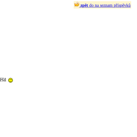
zpět
do na seznam příspěvků
ěšil