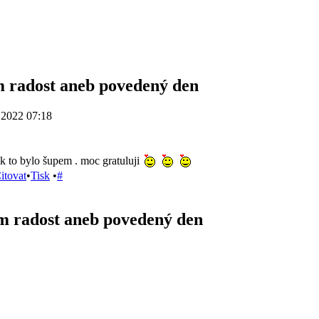
 radost aneb povedený den
.2022 07:18
tak to bylo šupem . moc gratuluji
itovat
•
Tisk
•
#
 radost aneb povedený den