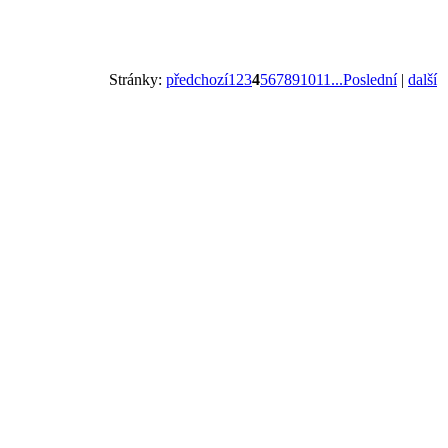
Stránky:
předchozí
1
2
3
4
5
6
7
8
9
10
11
...Poslední
|
další