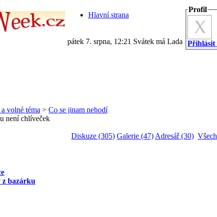
Profil
Hlavní strana
pátek 7. srpna, 12:21 Svátek má Lada
Přihlásit
 a volné téma
>
Co se jinam nehodí
tu není chlíveček
Diskuze (305)
Galerie (47)
Adresář (30)
Všech
ce
 z bazárku