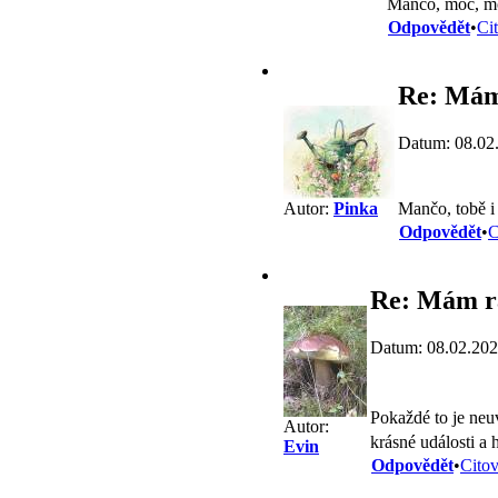
Manco, moc, moc
Odpovědět
•
Ci
Re: Mám
Datum: 08.02
Mančo, tobě i 
Autor:
Pinka
Odpovědět
•
C
Re: Mám r
Datum: 08.02.202
Pokaždé to je neu
Autor:
krásné události a
Evin
Odpovědět
•
Citov