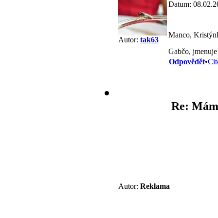
Datum: 08.02.2
Manco, Kristýnk
Autor:
tak63
Gabčo, jmenuje
Odpovědět
•
Cit
Re: Mám 
Autor:
Reklama