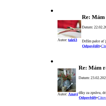
Re: Mám 
Datum: 22.02.2
Autor:
tak63
Držím palce ať 
Odpovědět
•
Cit
Re: Mám ra
Datum: 23.02.202
díky za zprávu, 
Autor:
Anavi
Odpovědět
•
Citov