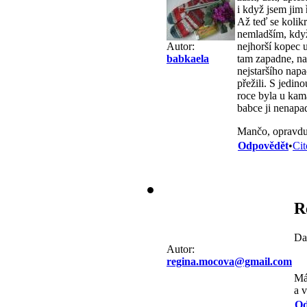
i když jsem jim
Až teď se kolikr
nemladším, když
nejhorší kopec 
Autor:
tam zapadne, na 
babkaela
nejstaršího napa
přežili. S jedin
roce byla u kama
babce ji nenapa
Mančo, opravdu si
Odpovědět
•
Cit
R
Da
Autor:
regina.mocova@gmail.com
Má
a 
Od