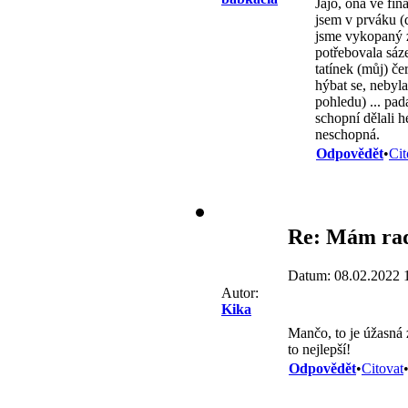
Jájo, ona ve fin
jsem v prváku (
jsme vykopaný z
potřebovala sáze
tatínek (můj) če
hýbat se, nebyla
pohledu) ... pad
schopní dělali h
neschopná.
Odpovědět
•
Cit
Re: Mám rad
Datum: 08.02.2022 
Autor:
Kika
Mančo, to je úžasná
to nejlepší!
Odpovědět
•
Citovat