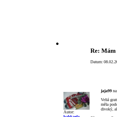
Re: Mám 
Datum: 08.02.2
jaja99
nap
Veliá gra
měla podo
divoký, a
Autor:
babkaela