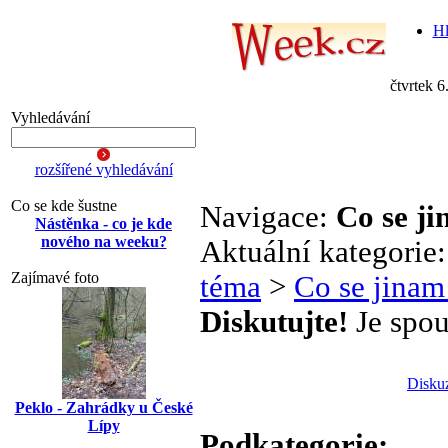
Hl
čtvrtek 6
Vyhledávání
rozšířené vyhledávání
Co se kde šustne
Navigace:
Co se j
Nástěnka - co je kde
nového na weeku?
Aktuální kategorie
Zajímavé foto
téma
>
Co se jinam
Diskutujte!
Je spou
Disku
Peklo - Zahrádky u České
Lípy
Podkategorie: