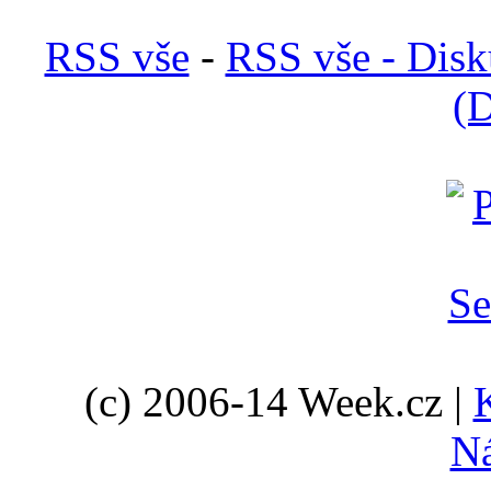
RSS vše
-
RSS vše - Disk
(D
(c) 2006-14 Week.cz |
N