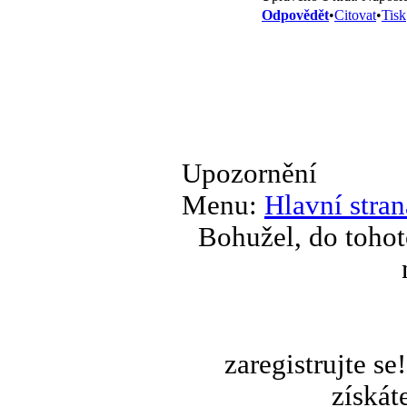
Odpovědět
•
Citovat
•
Tisk
Upozornění
Menu:
Hlavní stran
Bohužel, do tohot
zaregistrujte s
získát