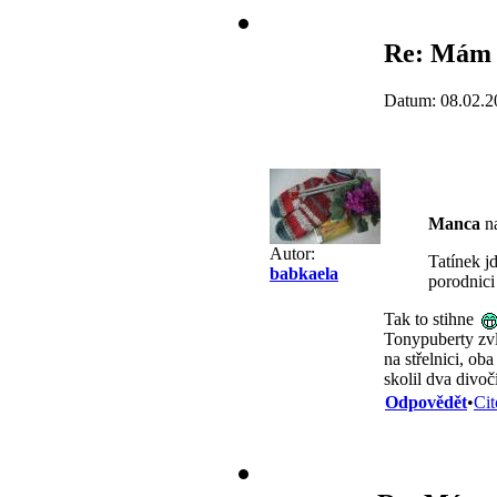
Re: Mám 
Datum: 08.02.2
Manca
na
Autor:
Tatínek j
babkaela
porodnic
Tak to stihne
Tonypuberty zvl
na střelnici, ob
skolil dva divo
Odpovědět
•
Cit