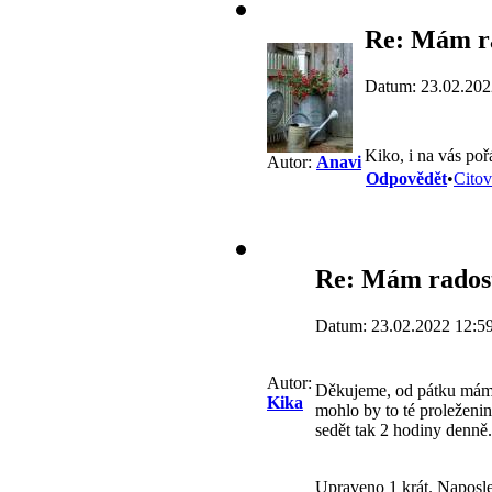
Re: Mám ra
Datum: 23.02.202
Kiko, i na vás po
Autor:
Anavi
Odpovědět
•
Citov
Re: Mám rados
Datum: 23.02.2022 12:5
Autor:
Děkujeme, od pátku mám 
Kika
mohlo by to té proleženi
sedět tak 2 hodiny denně.
Upraveno 1 krát. Naposle