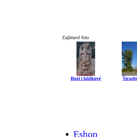
Zajímavé foto
Bozi i bůžkové
Štrasb
Eshop