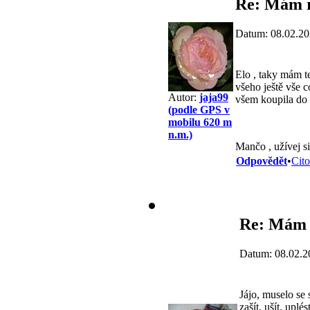
Re: Mám r
Datum: 08.02.20
Elo , taky mám te
všeho ještě vše c
Autor:
jaja99
všem koupila do b
(podle GPS v
mobilu 620 m
n.m.)
Mančo , užívej si
Odpovědět
•
Cito
Re: Mám 
Datum: 08.02.2
Jájo, muselo se 
zašít, ušít, upl