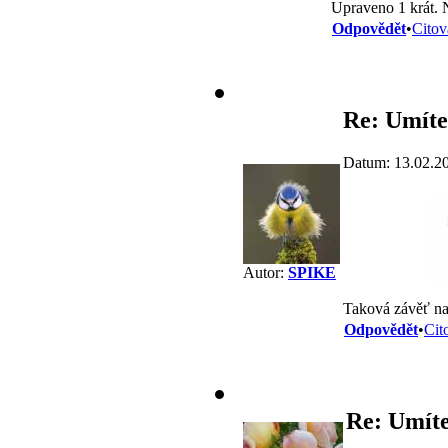
Upraveno 1 krát. 
Odpovědět
•
Citov
Re: Umíte
Datum: 13.02.2
Autor:
SPIKE
Taková závěť na
Odpovědět
•
Cit
Re: Umíte