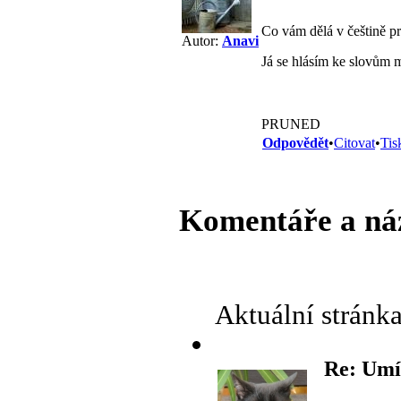
Co vám dělá v češtině p
Autor:
Anavi
Já se hlásím ke slovům m
PRUNED
Odpovědět
•
Citovat
•
Tis
Komentáře a ná
Aktuální stránk
Re: Umí