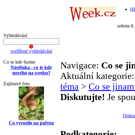
Hl
sobota 8
Vyhledávání
rozšířené vyhledávání
Co se kde šustne
Navigace:
Co se j
Nástěnka - co je kde
nového na weeku?
Aktuální kategorie
Zajímavé foto
téma
>
Co se jinam
Diskutujte!
Je spou
Disku
Co vyrostlo na pařezu
Podkategorie: