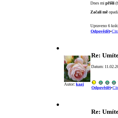
Dnes mi
přišli
(b
Začali mě
opadá
Upraveno 6 krát
Odpovědět
•
Cit
Re: Umíte
Datum: 11.02.2
Autor:
kaaj
Odpovědět
•
Cit
Re: Umíte