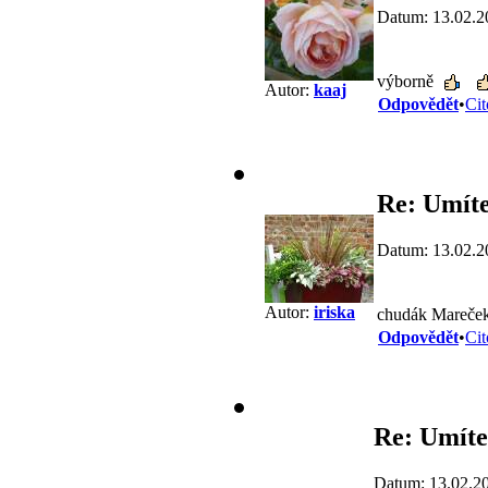
Datum: 13.02.2
výborně
Autor:
kaaj
Odpovědět
•
Cit
Re: Umíte
Datum: 13.02.2
Autor:
iriska
chudák Mareče
Odpovědět
•
Cit
Re: Umíte
Datum: 13.02.2