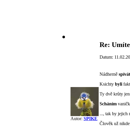
Re: Umíte
Datum: 11.02.2
Nádherně
spívát
Ksichty
byli
fak
Ty dvě krůty jen
Scháním
vaničk
..., tak by jejic
Autor:
SPIKE
Člověk už nikde