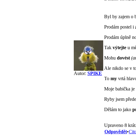
Byl by zajem o 
Prodám postel i
Prodám úplně n
Tak
výtejte
u m
Mohu
dovést
(a
Ale nikdo se v 
Autor:
SPIKE
To
my
vrtá hlav
Moje babička je
Ryby jsem přede
Dělám to jako
pr
Upraveno 8 krát
Odpovědět
•
Cit