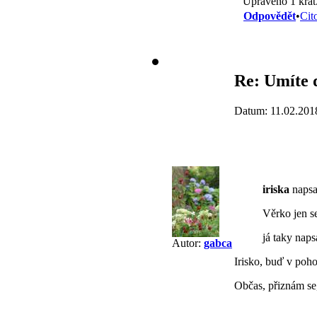
Upraveno 1 krát
Odpovědět
•
Cit
Re: Umíte 
Datum: 11.02.201
iriska
napsal
Věrko jen s
já taky naps
Autor:
gabca
Irisko, buď v poho
Občas, přiznám se,