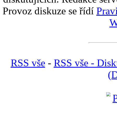
Provoz diskuze se řídí
Prav
W
RSS vše
-
RSS vše - Disk
(D