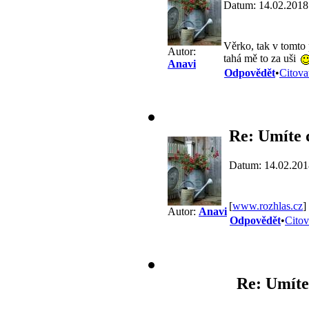
Datum: 14.02.2018
Věrko, tak v tomto
Autor:
tahá mě to za uši
Anavi
Odpovědět
•
Citova
Re: Umíte 
Datum: 14.02.201
[
www.rozhlas.cz
]
Autor:
Anavi
Odpovědět
•
Citov
Re: Umíte