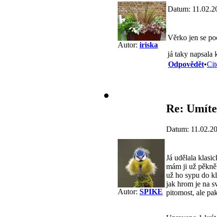
Datum: 11.02.2
Věrko jen se p
Autor:
iriska
já taky napsala 
Odpovědět
•
Cit
Re: Umíte
Datum: 11.02.2
Já udělala klasi
mám ji už pěkně 
už ho sypu do kl
jak hrom je na s
Autor:
SPIKE
pitomost, ale p