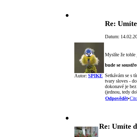
Re: Umíte
Datum: 14.02.2
Myslíte že tohle
bude se soustře
Setkávám se s tí
Autor:
SPIKE
tvary sloves - d
dokonavé je bez
(jednou, tedy d
Odpovědět
•
Cit
Re: Umíte d