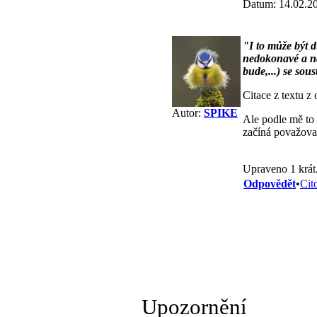
Datum: 14.02.2
"I to může být d
nedokonavé a na 
bude,...) se sous
Citace z textu z
Autor:
SPIKE
Ale podle mě to 
začíná považovat
Upraveno 1 krát
Odpovědět
•
Cit
Upozornění