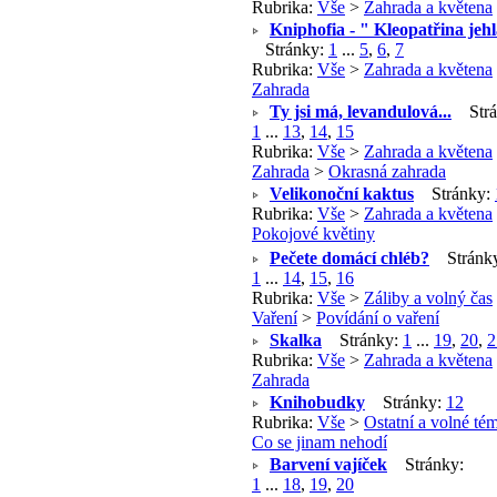
Rubrika:
Vše
>
Zahrada a květena
Kniphofia - " Kleopatřina jeh
Stránky:
1
...
5
,
6
,
7
Rubrika:
Vše
>
Zahrada a květena
Zahrada
Ty jsi má, levandulová...
Strá
1
...
13
,
14
,
15
Rubrika:
Vše
>
Zahrada a květena
Zahrada
>
Okrasná zahrada
Velikonoční kaktus
Stránky:
Rubrika:
Vše
>
Zahrada a květena
Pokojové květiny
Pečete domácí chléb?
Stránky
1
...
14
,
15
,
16
Rubrika:
Vše
>
Záliby a volný čas
Vaření
>
Povídání o vaření
Skalka
Stránky:
1
...
19
,
20
,
2
Rubrika:
Vše
>
Zahrada a květena
Zahrada
Knihobudky
Stránky:
1
2
Rubrika:
Vše
>
Ostatní a volné té
Co se jinam nehodí
Barvení vajíček
Stránky:
1
...
18
,
19
,
20