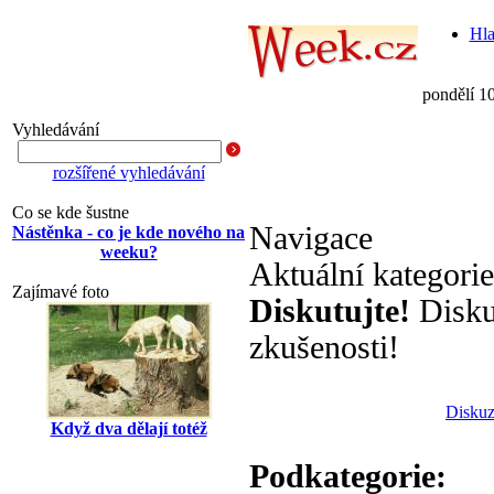
Hla
pondělí 1
Vyhledávání
rozšířené vyhledávání
Co se kde šustne
Navigace
Nástěnka - co je kde nového na
weeku?
Aktuální kategori
Zajímavé foto
Diskutujte!
Diskut
zkušenosti!
Diskuz
Když dva dělají totéž
Podkategorie: