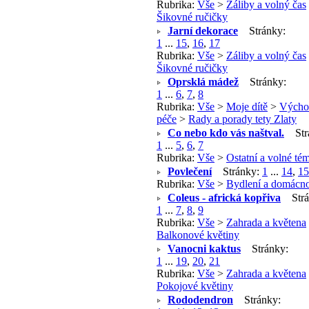
Rubrika:
Vše
>
Záliby a volný čas
Šikovné ručičky
Jarní dekorace
Stránky:
1
...
15
,
16
,
17
Rubrika:
Vše
>
Záliby a volný čas
Šikovné ručičky
Oprsklá mádež
Stránky:
1
...
6
,
7
,
8
Rubrika:
Vše
>
Moje dítě
>
Výcho
péče
>
Rady a porady tety Zlaty
Co nebo kdo vás naštval.
Str
1
...
5
,
6
,
7
Rubrika:
Vše
>
Ostatní a volné té
Povlečení
Stránky:
1
...
14
,
15
Rubrika:
Vše
>
Bydlení a domácno
Coleus - africká kopřiva
Strá
1
...
7
,
8
,
9
Rubrika:
Vše
>
Zahrada a květena
Balkonové květiny
Vanocni kaktus
Stránky:
1
...
19
,
20
,
21
Rubrika:
Vše
>
Zahrada a květena
Pokojové květiny
Rododendron
Stránky: