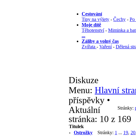
Cestování
Tipy na výlety
-
Čechy
-
Po
Moje dítě
Těhotenství
-
Miminka a bat
...
Záliby a volný čas
Zvířata
-
Vaření
-
Dělená str
Diskuze
Menu:
Hlavní stra
příspěvky •
Aktuální
Stránky:
stránka:
10 z 169
Titulek
Ostrožky
Stránky:
1
...
19
,
20