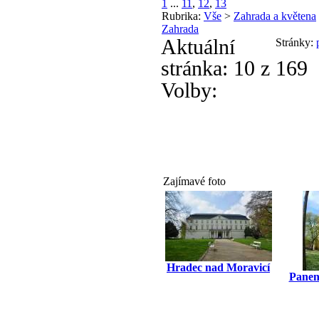
1
...
11
,
12
,
13
Rubrika:
Vše
>
Zahrada a květena
Zahrada
Aktuální
Stránky:
stránka:
10 z 169
Volby:
Zajímavé foto
Hradec nad Moravicí
Panen