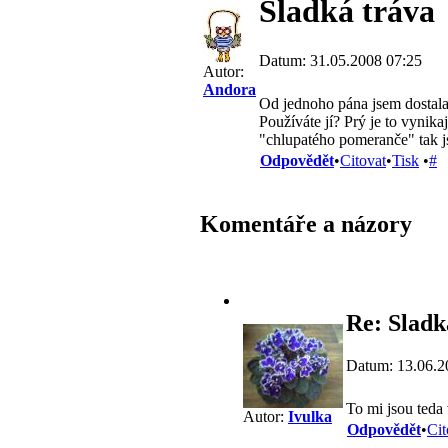
Sladká tráva
Datum: 31.05.2008 07:25
Autor:
Andora
Od jednoho pána jsem dostala 
Používáte jí? Prý je to vynikaj
"chlupatého pomeranče" tak j
Odpovědět
•
Citovat
•
Tisk
•
#
Komentáře a názory
Re: Sladk
Datum: 13.06.2
To mi jsou teda
Autor:
Ivulka
Odpovědět
•
Cit