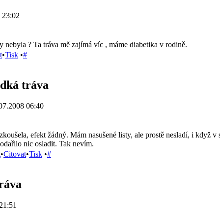
 23:02
 nebyla ? Ta tráva mě zajímá víc , máme diabetika v rodině.
t
•
Tisk
•
#
adká tráva
07.2008 06:40
zkoušela, efekt žádný. Mám nasušené listy, ale prostě nesladí, i když 
odařilo nic osladit. Tak nevím.
t
•
Citovat
•
Tisk
•
#
tráva
21:51