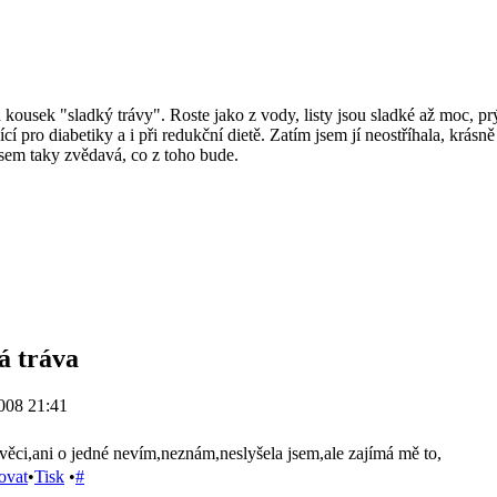
kousek "sladký trávy". Roste jako z vody, listy jsou sladké až moc, pr
ící pro diabetiky a i při redukční dietě. Zatím jsem jí neostříhala, krásn
sem taky zvědavá, co z toho bude.
á tráva
008 21:41
 věci,ani o jedné nevím,neznám,neslyšela jsem,ale zajímá mě to,
ovat
•
Tisk
•
#