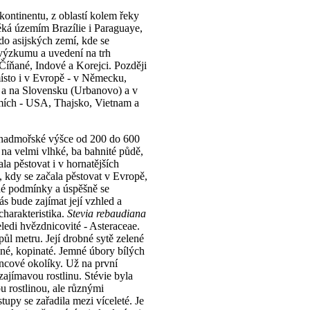
kontinentu, z oblastí kolem řeky
éká územím Brazílie i Paraguaye,
do asijských zemí, kde se
výzkumu a uvedení na trh
Číňané, Indové a Korejci. Později
místo i v Evropě - v Německu,
 a na Slovensku (Urbanovo) a v
mích - USA, Thajsko, Vietnam a
v nadmořské výšce od 200 do 600
 na velmi vlhké, ba bahnité půdě,
ala pěstovat i v hornatějších
, kdy se začala pěstovat v Evropě,
šné podmínky a úspěšně se
ás bude zajímat její vzhled a
charakteristika.
Stevia rebaudiana
eledi hvězdnicovité - Asteraceae.
ůl metru. Její drobné sytě zelené
ícné, kopinaté. Jemné úbory bílých
oncové okolíky. Už na první
zajímavou rostlinu. Stévie byla
u rostlinou, ale různými
stupy se zařadila mezi víceleté. Je