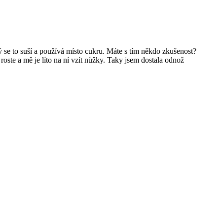
ý se to suší a používá místo cukru. Máte s tím někdo zkušenost?
ě roste a mě je líto na ní vzít nůžky. Taky jsem dostala odnož