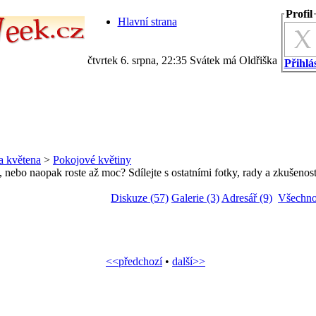
Profil
Hlavní strana
čtvrtek 6. srpna, 22:35 Svátek má Oldřiška
Přihlás
a květena
>
Pokojové květiny
 nebo naopak roste až moc? Sdílejte s ostatními fotky, rady a zkušenost
Diskuze (57)
Galerie (3)
Adresář (9)
Všechno
<<předchozí
•
další>>