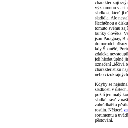
charakterizují sv
významnou vlastno
sladkost, která ji 
sladidla. Ale nest
šlechtěnou a disku
tomuto svému zaj
buňky člověka. V
jsou Paraguay, Bra
domorodci přisuzov
kdy Španělé, Portu
zdaleka nevstoupil
jeli hledat úplně j
označení „léčivá 
charakteristiku na
nebo cizokrajných
Kdyby se nejedna
sladkosti v ústech
požití jen malý kou
sladké trávě v na
zahrádkáři a pěsti
rostlin. Některá
za
sortimentu a uvádě
pěstování.