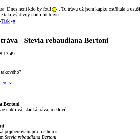
ra. Dnes není kdo by fotil
. Tu trávu už jsem kapku ostříhala a usuši
de takový divný nadrobit trávu
•
Tisk
•
#
tráva - Stevia rebaudiana Bertoni
8 13:49
 takového?
rden.cz
]
a Bertoni
évie cukrová, sladká tráva, medové
ní
ká pojmenování pro rostlinu s
em
Stevia rebaudiana Bertoni