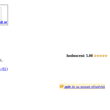
it se
hodnocení:
5.00
i..
 (81)
zpět
do na seznam příspěvků