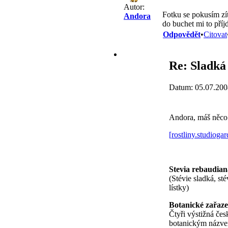
Autor:
Fotku se pokusím zít
Andora
do buchet mi to příj
Odpovědět
•
Citovat
Re: Sladká 
Datum: 05.07.200
Andora, máš něco
[
rostliny.studioga
Stevia rebaudian
(Stévie sladká, st
lístky)
Botanické zařaze
Čtyři výstižná čes
botanickým názv