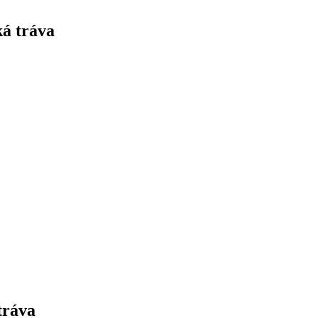
ká tráva
tráva