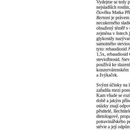
Vydejme se tedy p
nejsladších rostlin
člověku Matka Pří
Bertoni
je právem
necukerného sladi
obsažený téměř v 
zejména v listech 
glykosidy nazýva
samotného steviosi
tyto: rebaudiosid A
1,5x, rebaudiosid 
steviolbiosid. Ste
používá ke slazení
konzervárenském p
a žvýkaček.
Svými účinky na l
zařadila mezi pomo
Kam všude se rozší
době a jakým přín
otázky znají odpo
pěstitelé, šlechtite
dietologové, propa
potravinářského p
stévie a její odpůrc