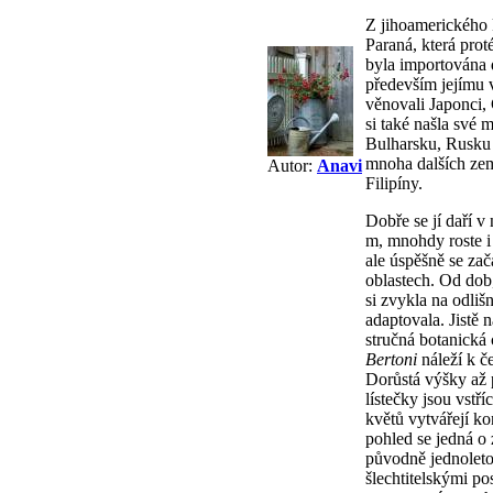
Z jihoamerického 
Paraná, která prot
byla importována 
především jejímu 
věnovali Japonci, 
si také našla své 
Bulharsku, Rusku
mnoha dalších ze
Autor:
Anavi
Filipíny.
Dobře se jí daří 
m, mnohdy roste i
ale úspěšně se zač
oblastech. Od dob
si zvykla na odli
adaptovala. Jistě n
stručná botanická 
Bertoni
náleží k č
Dorůstá výšky až p
lístečky jsou vstř
květů vytvářejí k
pohled se jedná o 
původně jednoleto
šlechtitelskými po