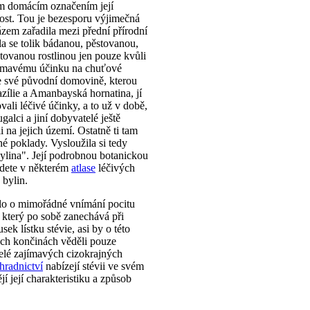
ým domácím označením její
st. Tou je bezesporu výjimečná
rázem zařadila mezi přední přírodní
ala se tolik bádanou, pěstovanou,
tovanou rostlinou jen pouze kvůli
ímavému účinku na chuťové
e své původní domovině, kterou
zílie a Amanbayská hornatina, jí
ali léčivé účinky, a to už v době,
galci a jiní dobyvatelé ještě
i na jejich území. Ostatně ti tam
iné poklady. Vysloužila si tedy
bylina". Její podrobnou botanickou
jdete v některém
atlase
léčivých
 bylin.
lo o mimořádné vnímání pocitu
, který po sobě zanechává při
sek lístku stévie, asi by o této
šich končinách věděli pouze
telé zajímavých cizokrajných
hradnictví
nabízejí stévii ve svém
jí její charakteristiku a způsob