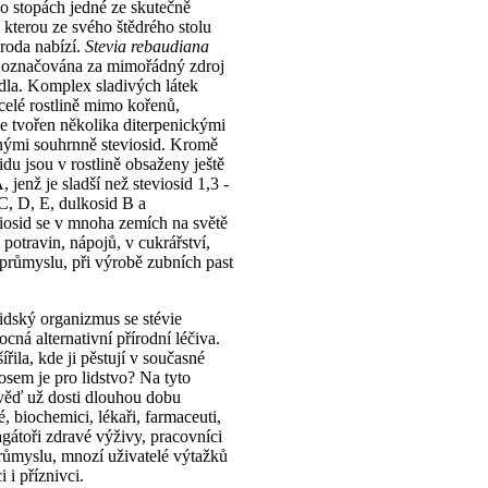
o stopách jedné ze skutečně
, kterou ze svého štědrého stolu
roda nabízí.
Stevia rebaudiana
 označována za mimořádný zdroj
dla. Komplex sladivých látek
celé rostlině mimo kořenů,
je tvořen několika diterpenickými
nými souhrnně steviosid. Kromě
du jsou v rostlině obsaženy ještě
, jenž je sladší než steviosid 1,3 -
C, D, E, dulkosid B a
viosid se v mnoha zemích na světě
 potravin, nápojů, v cukrářství,
růmyslu, při výrobě zubních past
idský organizmus se stévie
cná alternativní přírodní léčiva.
řila, kde ji pěstují v současné
osem je pro lidstvo? Na tyto
věď už dosti dlouhou dobu
lé, biochemici, lékaři, farmaceuti,
gátoři zdravé výživy, pracovníci
růmyslu, mnozí uživatelé výtažků
i i příznivci.