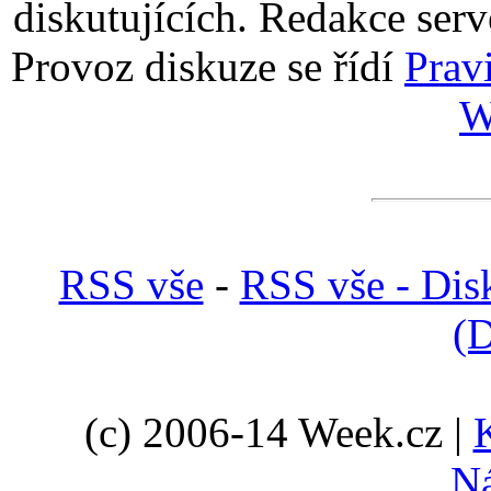
diskutujících. Redakce serv
Provoz diskuze se řídí
Prav
W
RSS vše
-
RSS vše - Dis
(D
(c) 2006-14 Week.cz |
N