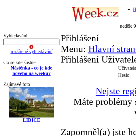
H
neděle 
Vyhledávání
Přihlášení
Menu:
Hlavní stran
rozšířené vyhledávání
Přihlášení Uživatel
Co se kde šustne
Nástěnka - co je kde
Uživatel
nového na weeku?
Heslo:
Zajímavé foto
Nejste reg
Máte problémy s
LIDICE
Zapomněl(a) jste h