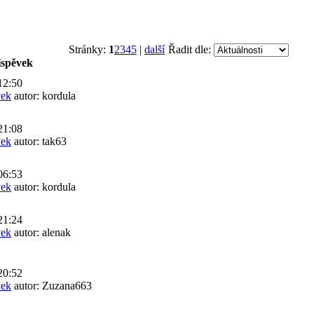
Stránky:
1
2
3
4
5
|
další
Řadit dle:
říspěvek
12:50
vek
autor: kordula
21:08
vek
autor: tak63
06:53
vek
autor: kordula
21:24
vek
autor: alenak
20:52
vek
autor: Zuzana663