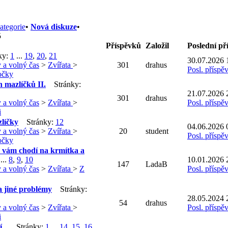
ategorie
•
Nová diskuze
•
5
Příspěvků
Založil
Poslední p
ky:
1
...
19
,
20
,
21
30.07.2026 
 a volný čas
>
Zvířata
>
301
drahus
Posl. příspě
očky
h mazlíčků II.
Stránky:
21.07.2026 
301
drahus
 a volný čas
>
Zvířata
>
Posl. příspě
i
líčky
Stránky:
1
2
04.06.2026 
 a volný čas
>
Zvířata
>
20
student
Posl. příspě
očky
 vám chodí na krmítka a
...
8
,
9
,
10
10.01.2026 
147
LadaB
 a volný čas
>
Zvířata
>
Z
Posl. příspě
a jiné problémy
Stránky:
28.05.2024 
54
drahus
 a volný čas
>
Zvířata
>
Posl. příspě
i
...
Stránky:
1
...
14
,
15
,
16