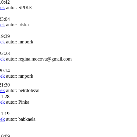
10:42
vek
autor: SPIKE
23:04
vek
autor: iriska
19:39
vek
autor: mr.pork
22:23
vek
autor: regina.mocova@gmail.com
20:14
vek
autor: mr.pork
21:30
vek
autor: petrdolezal
11:28
vek
autor: Pinka
11:19
vek
autor: babkaela
10:09