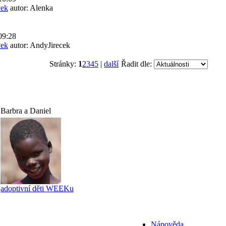
vek
autor: Alenka
09:28
vek
autor: AndyJirecek
Stránky:
1
2
3
4
5
|
další
Řadit dle:
Barbra a Daniel
adoptivní děti WEEKu
Nápověda