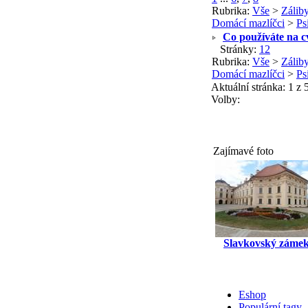
Rubrika:
Vše
>
Záliby
Domácí mazlíčci
>
Ps
Co používáte na 
Stránky:
1
2
Rubrika:
Vše
>
Záliby
Domácí mazlíčci
>
Ps
Aktuální stránka:
1 z 
Volby:
Zajímavé foto
Slavkovský záme
Eshop
Populární tagy