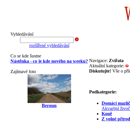
Vyhledávání
rozšířené vyhledávání
Co se kde šustne
Navigace:
Zvířata
Nástěnka - co je kde nového na weeku?
Aktuální kategorie:
Diskutujte!
Vše o přír
Zajímavé foto
Podkategorie:
Domácí mazlíč
Beroun
Akvarijní živo
Koně
Z volné příro