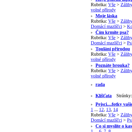
Rubrika:
Vše
>
Záliby
volné přírody
Moje láska
Rubrika:
Vše
>
Záliby
Domácí mazlíčci
>
K
Čím krmíte psa?
Rubrika:
Vše
>
Záliby
Domácí mazlíčci
>
Ps
Toulání přírodou
Rubrika:
Vše
>
Záliby
volné přírody
Poznáte brouka?
Rubrika:
Vše
>
Záliby
volné přírody
rada
Klíšťata
Stránky
Pejsci....fotky vaš
1
...
12
,
13
,
14
Rubrika:
Vše
>
Záliby
Domácí mazlíčci
>
Ps
Co si myslíte o ka
1
...
6
,
7
,
8