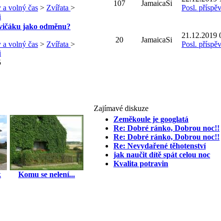
107
JamaicaSi
 a volný čas
>
Zvířata
>
Posl. příspě
i
cvičáku jako odměnu?
21.12.2019 
20
JamaicaSi
 a volný čas
>
Zvířata
>
Posl. příspě
i
5
Zajímavé diskuze
Zeměkoule je googlatá
Re: Dobré ránko, Dobrou noc!!
Re: Dobré ránko, Dobrou noc!!
Re: Nevydařené těhotenství
jak naučit dítě spát celou noc
Kvalita potravin
k
Komu se nelení...