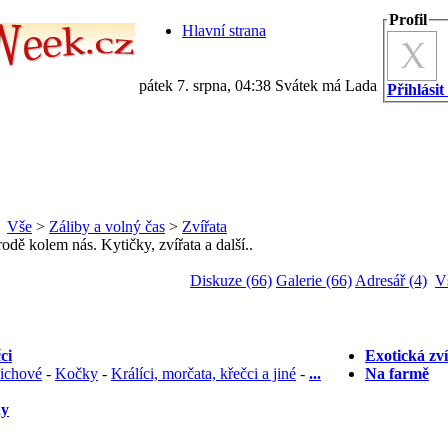
Profil
Hlavní strana
pátek 7. srpna, 04:38 Svátek má Lada
Přihlásit
Vše
>
Záliby a volný čas
>
Zvířata
odě kolem nás. Kytičky, zvířata a další..
Diskuze (66)
Galerie (66)
Adresář (4)
V
ci
Exotická zv
čichové
-
Kočky
-
Králíci, morčata, křečci a jiné
-
...
Na farmě
dy