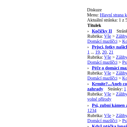
Diskuze
Menu:
Hlavní strana k
Aktuální stránka:
1 z 
Titulek
Kočičky II
Strán
Rubrika:
Vše
>
Záliby
Domácí mazlíčci
>
K
Pejsci, fotky našic
1
...
19
,
20
,
21
Rubrika:
Vše
>
Záliby
Domácí mazlíčci
>
Ps
Péče o domácí maz
Rubrika:
Vše
>
Záliby
Domácí mazlíčci
>
K
Krmíte?...Aneb co
zahrady
Stránky:
1
Rubrika:
Vše
>
Záliby
volné přírody
Psi, zubní kámen 
1
2
3
4
Rubrika:
Vše
>
Záliby
Domácí mazlíčci
>
Ps
Když ptáčka lapají