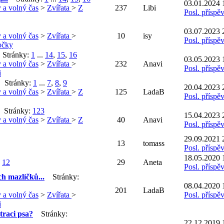
03.01.2024 
 a volný čas
>
Zvířata
>
Z
237
Libi
Posl. příspě
03.07.2023 
 a volný čas
>
Zvířata
>
10
isy
Posl. příspě
očky
Stránky:
1
...
14
,
15
,
16
03.05.2023 
 a volný čas
>
Zvířata
>
232
Anavi
Posl. příspě
i
Stránky:
1
...
7
,
8
,
9
20.04.2023 
 a volný čas
>
Zvířata
>
Z
125
LadaB
Posl. příspě
Stránky:
1
2
3
15.04.2023 
 a volný čas
>
Zvířata
>
Z
40
Anavi
Posl. příspě
29.09.2021 
13
tomass
Posl. příspě
18.05.2020 
:
1
2
29
Aneta
Posl. příspě
ich mazlíčků...
Stránky:
08.04.2020 
201
LadaB
 a volný čas
>
Zvířata
>
Posl. příspě
i
straci psa?
Stránky:
22.12.2019 