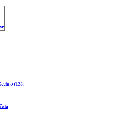
 se
šechno (138)
ířata