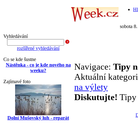
Hl
sobota 8
Vyhledávání
rozšířené vyhledávání
Co se kde šustne
Navigace:
Tipy n
Nástěnka - co je kde nového na
weeku?
Aktuální kategor
Zajímavé foto
na výlety
Diskutujte!
Tipy 
D
Dolní Mušovský luh - reparát