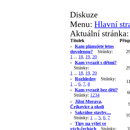
Diskuze
Menu:
Hlavní str
Aktuální stránka
Titulek
Přís
Kam plánujete letos
dovolenou?
Stránky:
2
1
...
18
,
19
,
20
Kam vyrazit s dětmi?
Stránky:
2
1
...
18
,
19
,
20
Rozhledny
Stránky:
1
1
...
6
,
7
,
8
Kam vyrazit bez dětí?
6
Stránky:
1
2
3
4
Jižní Morava,
Čejkovice a okolí
Sakrálne stavby....
1
Stránky:
1
...
5
,
6
,
7
Tipy na výlet ve
vých.čechách
Stránky:
3