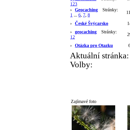
1
2
3
Geocaching
Stránky:
1
1
...
6
,
7
,
8
České Švýcarsko
1
geocaching
Stránky:
2
1
2
Otázka pro Otazku
Aktuální stránka
Volby:
Zajímavé foto