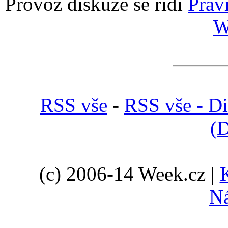
Provoz diskuze se řídí
Prav
W
RSS vše
-
RSS vše - D
(D
(c) 2006-14 Week.cz |
N