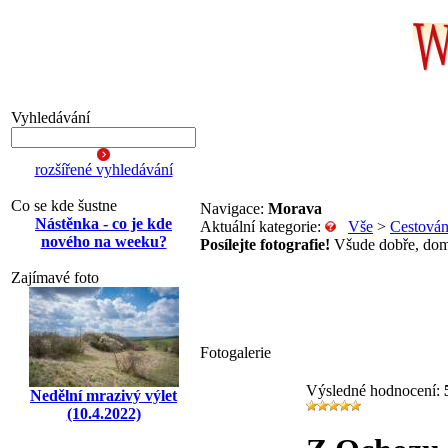
Vyhledávání
rozšířené vyhledávání
Co se kde šustne
Navigace:
Morava
Nástěnka - co je kde
Aktuální kategorie:
Vše
>
Cestován
nového na weeku?
Posílejte fotografie!
Všude dobře, dom
Zajímavé foto
Fotogalerie
Výsledné hodnocení:
Nedělní mrazivý výlet
(10.4.2022)