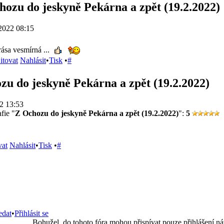
hozu do jeskyně Pekárna a zpět (19.2.2022)
2022 08:15
rása vesmírná ...
itovat
Nahlásit
•
Tisk
•
#
zu do jeskyně Pekárna a zpět (19.2.2022)
2 13:53
fie "
Z Ochozu do jeskyně Pekárna a zpět (19.2.2022)
":
5
vat
Nahlásit
•
Tisk
•
#
edat
•
Přihlásit se
Bohužel, do tohoto fóra mohou přispívat pouze přihlášení ná