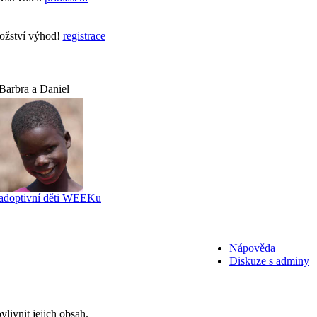
nožství výhod!
registrace
Barbra a Daniel
adoptivní děti WEEKu
Nápověda
Diskuze s adminy
livnit jejich obsah.