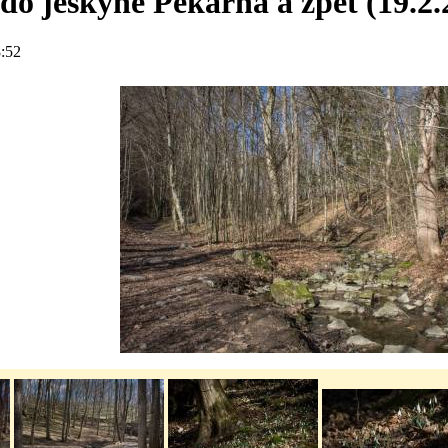
do jeskyně Pekárna a zpět (19.2.
:52