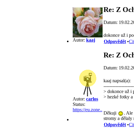
Re: Z Och
Datum: 19.02.2
dokonce už i pod
Autor:
kaaj
Odpovědět
•
Ci
Re: Z Och
Datum: 19.02.2
kaaj napsal(a):
--------------------
> dokonce už i p
> hezké fotky a
Autor:
carlos
Status:
https://eu.zone..
Děkuji
. Ale
stromy a dělaly 
Odpovědět
•
Ci