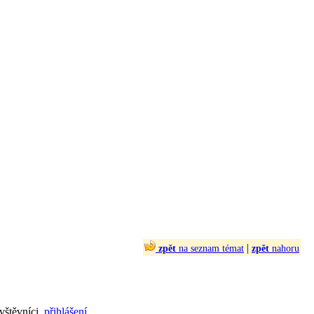
|
zpět
na seznam témat
zpět
nahoru
vštěvníci.
přihlášení