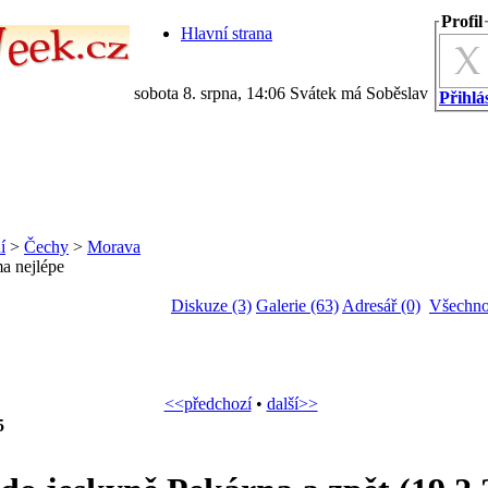
Profil
Hlavní strana
sobota 8. srpna, 14:06 Svátek má Soběslav
Přihlás
í
>
Čechy
>
Morava
a nejlépe
Diskuze (3)
Galerie (63)
Adresář (0)
Všechno
<<předchozí
•
další>>
5