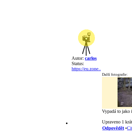
Autor:
carlos
Status:
https://eu.zone..
Další fotografie:
Vypadá to jako i
Upraveno 1 krát
Odpovědět
•
Ci