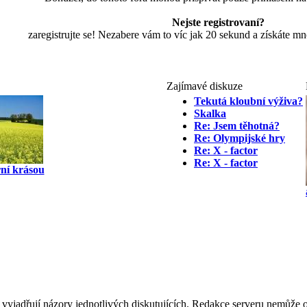
Nejste registrovaní?
zaregistrujte se! Nezabere vám to víc jak 20 sekund a získáte m
Zajímavé diskuze
Tekutá kloubní výživa?
Skalka
Re: Jsem těhotná?
Re: Olympijské hry
Re: X - factor
Re: X - factor
rní krásou
 vyjadřují názory jednotlivých diskutujících. Redakce serveru nemůže ov