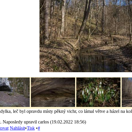
dylka, leč byl opravdu místy pěkný vichr, co lámal větve a házel na ko
. Naposledy upravil carlos (19.02.2022 18:56)
tovat
Nahlásit
•
Tisk
•
#