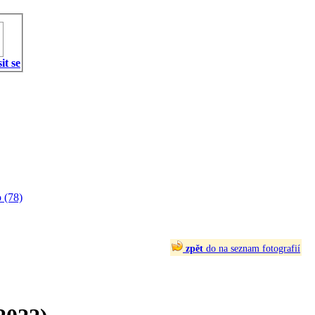
it se
 (78)
zpět
do na seznam fotografií