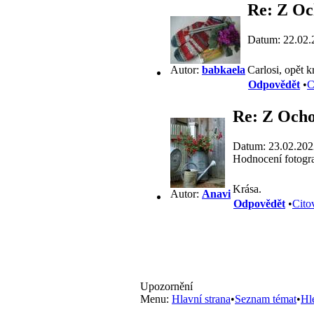
Re: Z Oc
Datum: 22.02.
Carlosi, opět k
Autor:
babkaela
Odpovědět
•
C
Re: Z Ocho
Datum: 23.02.202
Hodnocení fotogra
Krása.
Autor:
Anavi
Odpovědět
•
Cito
Upozornění
Menu:
Hlavní strana
•
Seznam témat
•
Hl