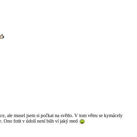
otce, ale musel jsem si počkat na světlo. V tom větru se kymácely
se. Ono fotit v údolí není bůh ví jaký med