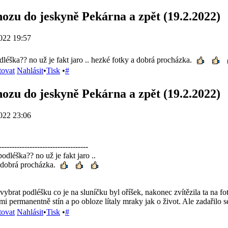
ozu do jeskyně Pekárna a zpět (19.2.2022)
022 19:57
léška?? no už je fakt jaro .. hezké fotky a dobrá procházka.
tovat
Nahlásit
•
Tisk
•
#
ozu do jeskyně Pekárna a zpět (19.2.2022)
022 23:06
-----------------------------------
odléška?? no už je fakt jaro ..
 dobrá procházka.
 vybrat podléšku co je na sluníčku byl oříšek, nakonec zvítězila ta na f
mi permanentně stín a po obloze lítaly mraky jak o život. Ale zadařilo 
tovat
Nahlásit
•
Tisk
•
#