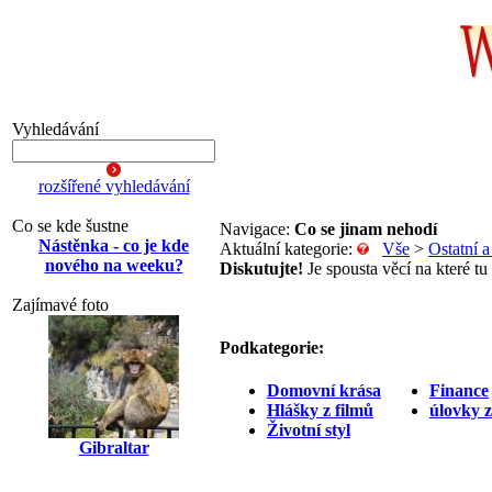
Vyhledávání
rozšířené vyhledávání
Co se kde šustne
Navigace:
Co se jinam nehodí
Nástěnka - co je kde
Aktuální kategorie:
Vše
>
Ostatní 
nového na weeku?
Diskutujte!
Je spousta věcí na které tu
Zajímavé foto
Podkategorie:
Domovní krása
Finance
Hlášky z filmů
úlovky 
Životní styl
Gibraltar