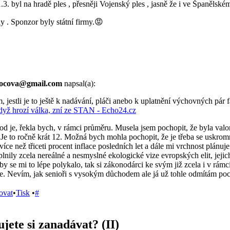
1.3. byl na hradě ples , přesněji Vojenský ples , jasně že i ve Španělském
ly . Sponzor byly státní firmy.😡
mocova@gmail.com
napsal(a):
, jestli je to ještě k nadávání, pláči anebo k uplatnění výchovných pár 
dyž hrozí válka, zní ze STAN - Echo24.cz
d je, řekla bych, v rámci průměru. Musela jsem pochopit, že byla valor
Je to ročně krát 12. Možná bych mohla pochopit, že je třeba se uskromn
 více než třiceti procent inflace posledních let a dále mi vrchnost plánu
plnily zcela nereálné a nesmyslné ekologické vize evropských elit, jejic
aby se mi to lépe polykalo, tak si zákonodárci ke svým již zcela i v rá
íce. Nevím, jak senioři s vysokým důchodem ale já už tohle odmítám poc
ovat
•
Tisk
•
#
jete si zanadávat? (II)