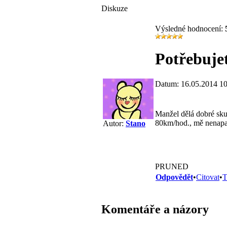
Diskuze
Výsledné hodnocení:
Potřebujet
Datum: 16.05.2014 10
Manžel dělá dobré skut
80km/hod., mě nenapad
Autor:
Stano
PRUNED
Odpovědět
•
Citovat
•
T
Komentáře a názory