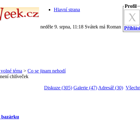
Profil
Hlavní strana
neděle 9. srpna, 11:18 Svátek má Roman
Přihlási
a volné téma
>
Co se jinam nehodí
 není chlíveček
Diskuze (305)
Galerie (47)
Adresář (30)
Všechn
z bazárku