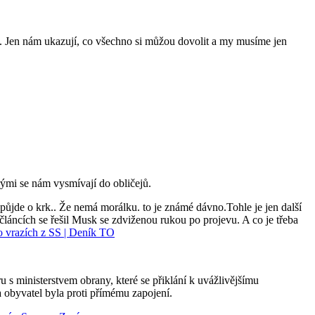
loni. Jen nám ukazují, co všechno si můžou dovolit a my musíme jen
erými se nám vysmívají do obličejů.
 půjde o krk.. Že nemá morálku. to je známé dávno.Tohle je jen další
článcích se řešil Musk se zdviženou rukou po projevu. A co je třeba
o vrazích z SS | Deník TO
 s ministerstvem obrany, které se přiklání k uvážlivějšímu
 obyvatel byla proti přímému zapojení.