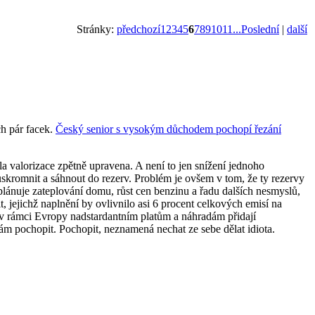
Stránky:
předchozí
1
2
3
4
5
6
7
8
9
10
11
...Poslední
|
další
ch pár facek.
Český senior s vysokým důchodem pochopí řezání
a valorizace zpětně upravena. A není to jen snížení jednoho
uskromnit a sáhnout do rezerv. Problém je ovšem v tom, že ty rezervy
t plánuje zateplování domu, růst cen benzinu a řadu dalších nesmyslů,
, jejichž naplnění by ovlivnilo asi 6 procent celkových emisí na
 i v rámci Evropy nadstardantním platům a náhradám přidají
tám pochopit. Pochopit, neznamená nechat ze sebe dělat idiota.