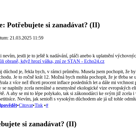
e: Potřebujete si zanadávat? (II)
tum: 21.03.2025 11:59
 nevím, jestli je to ještě k nadávání, pláči anebo k uplatnění výchovný
ůli obraně, když hrozí válka, zní ze STAN - Echo24.cz
j důchod je, řekla bych, v rámci průměru. Musela jsem pochopit, že byl
chodu. Je to ročně krát 12. Možná bych mohla pochopit, že je třeba se 
rala z více než třiceti procent inflace posledních let a dále mi vrchnos
 se naplnily zcela nereálné a nesmyslné ekologické vize evropských elit
ětě. A aby se mi to lépe polykalo, tak si zákonodárci ke svým již zcela
setitisíce. Nevím, jak senioři s vysokým důchodem ale já už tohle odmí
povědět
•
Citovat
•
Tisk
•
#
bujete si zanadávat? (II)