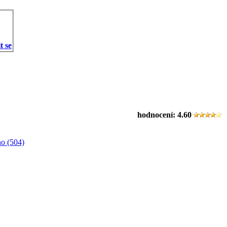
t se
hodnocení:
4.60
o (504)