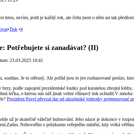
en letos, nevím, jestli je každý rok, ale četla jsem o něm asi tak před
ovat
•
Tisk
•
#
e: Potřebujete si zanadávat? (II)
tum: 23.03.2025 10:41
i, souhlas. Je to otřesný. Ale pořád jsou to jen rozhazované peníze, kt
e brzy, podle zapojení prezidentské loutky pod kuratelou zbrojní lobby,
obná tečka, o kterou nás náš jinak velmi všímavý tisk ochudil.V mnoha 
hle?
Prezident Pavel převzal dar od ukrajinské jednotky pojmenované p
tohle už je skutečně válečné bubnování. Jeho názor je dokonce v rozporu
šení.Zatím. Nehovořím o průzkumu veřejného mínění, kdy velká většina