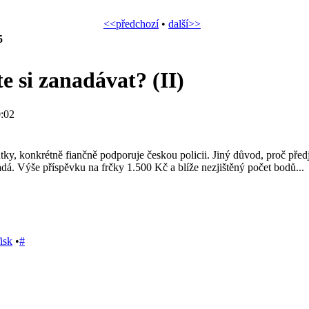
<<předchozí
•
další>>
5
e si zanadávat? (II)
:02
ky, konkrétně fiančně podporuje českou policii. Jiný důvod, proč předjí
á. Výše příspěvku na frčky 1.500 Kč a blíže nezjištěný počet bodů...
isk
•
#