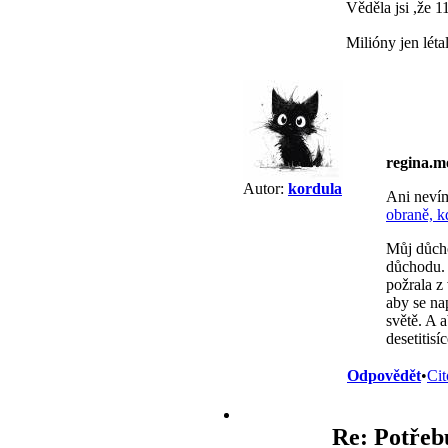
Věděla jsi ,že 1
Milióny jen léta
regina.
Autor:
kordula
Ani nevím
obraně, k
Můj důcho
důchodu. 
požrala z
aby se na
světě. A 
desetitis
Odpovědět
•
Cit
Re: Potřebu