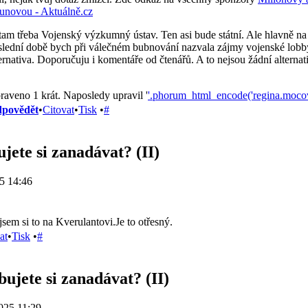
unovou - Aktuálně.cz
 tam třeba Vojenský výzkumný ústav. Ten asi bude státní. Ale hlavně na 
slední době bych při válečném bubnování nazvala zájmy vojenské lobby.
ernativa. Doporučuju i komentáře od čtenářů. A to nejsou žádní alterna
raveno 1 krát. Naposledy upravil '
'.phorum_html_encode('regina.moco
povědět
•
Citovat
•
Tisk
•
#
jete si zanadávat? (II)
5 14:46
sem si to na Kverulantovi.Je to otřesný.
at
•
Tisk
•
#
bujete si zanadávat? (II)
025 11:29