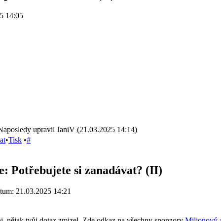
5 14:05
Naposledy upravil JaniV (21.03.2025 14:14)
at
•
Tisk
•
#
e: Potřebujete si zanadávat? (II)
tum: 21.03.2025 14:21
ni, nějak tvůj dotaz zmizel. Zde odkaz na všechny sponzory
Milionový 