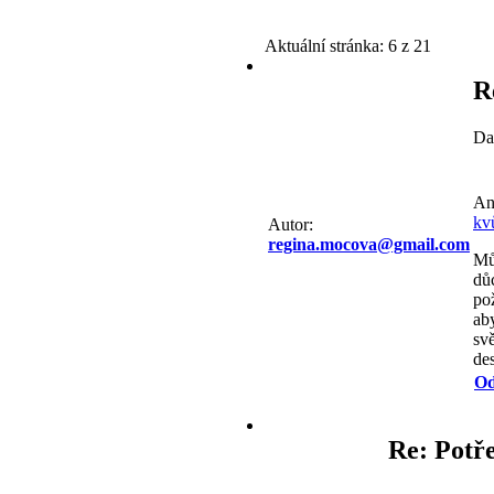
Aktuální stránka:
6 z 21
R
Da
Ani
kv
Autor:
regina.mocova@gmail.com
Mů
dů
pož
aby
sv
de
Od
Re: Potře