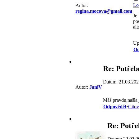
Lo
Autor:
regina.mocova@gmail.com
Je
po
alt
Up
Od
Re: Potřebu
Datum: 21.03.202
Autor:
JaniV
Máš pravdu,našla j
Odpovědět
•
Citov
Re: Potře
Datum: 22.03.2