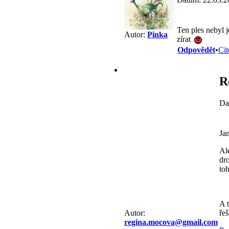
Ten ples nebyl j
Autor:
Pinka
zírat
Odpovědět
•
Cit
R
Da
Jan
Al
dr
to
A 
ře
Autor:
regina.mocova@gmail.com