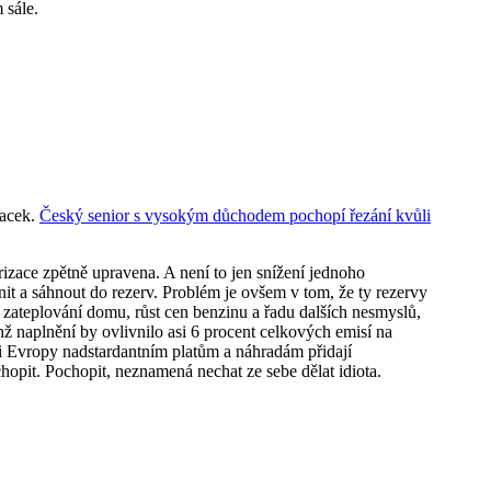
 sále.
facek.
Český senior s vysokým důchodem pochopí řezání kvůli
izace zpětně upravena. A není to jen snížení jednoho
it a sáhnout do rezerv. Problém je ovšem v tom, že ty rezervy
je zateplování domu, růst cen benzinu a řadu dalších nesmyslů,
hž naplnění by ovlivnilo asi 6 procent celkových emisí na
mci Evropy nadstardantním platům a náhradám přidají
hopit. Pochopit, neznamená nechat ze sebe dělat idiota.